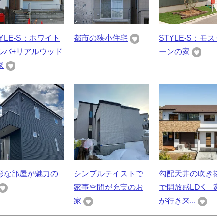
TYLE-S：ホワイト
都市の狭小住宅
STYLE-S：モ
ルバ+リアルウッド
ーンの家
家
彩な部屋が魅力の
シンプルテイストで
勾配天井の吹き
家事空間が充実のお
で開放感LDK 
家
が行き来...