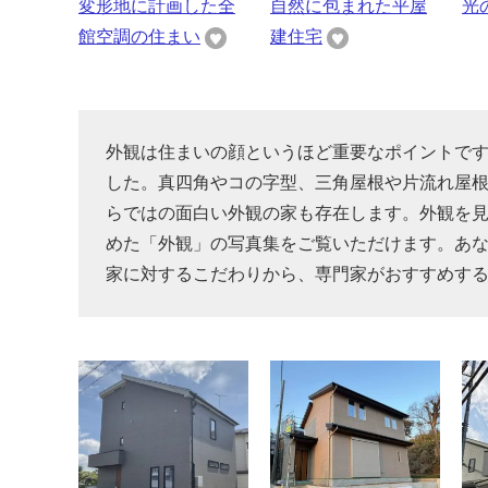
変形地に計画した全
自然に包まれた平屋
光
館空調の住まい
建住宅
外観は住まいの顔というほど重要なポイントで
した。真四角やコの字型、三角屋根や片流れ屋
らではの面白い外観の家も存在します。外観を
めた「外観」の写真集をご覧いただけます。あ
家に対するこだわりから、専門家がおすすめす