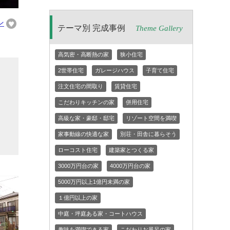
ン
テーマ別 完成事例
Theme Gallery
高気密・高断熱の家
狭小住宅
2世帯住宅
ガレージハウス
子育て住宅
ォ
注文住宅の間取り
賃貸住宅
な
こだわりキッチンの家
併用住宅
ゃ
高級な家・豪邸・邸宅
リゾート空間を満喫
に
家事動線の快適な家
別荘・田舎に暮らそう
ローコスト住宅
建築家とつくる家
3000万円台の家
4000万円台の家
5000万円以上1億円未満の家
１億円以上の家
中庭・坪庭ある家・コートハウス
趣味を満喫できる家
こだわりお風呂の家