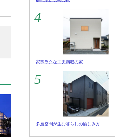
家事ラクな工夫満載の家
多層空間が生む暮らしの愉しみ方