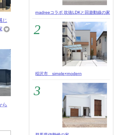
madreeコラボ 吹抜LDKと回遊動線の家
感じ
家
稲沢市 simple×modern
から
群馬県伊勢崎の家