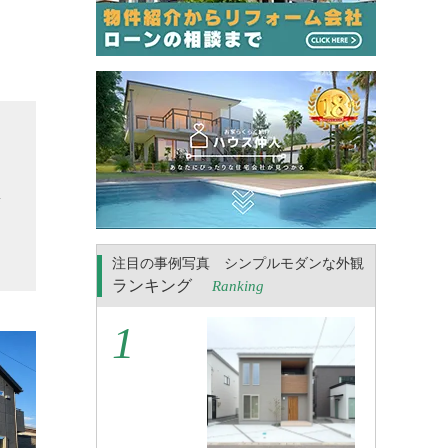
ま
な
集
。
注目の事例写真 シンプルモダンな外観
ランキング
Ranking