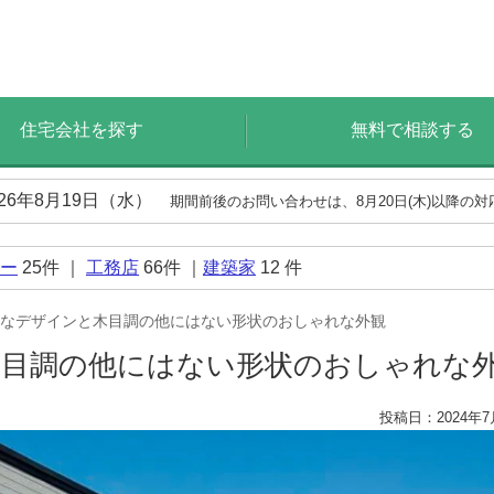
住宅会社を探す
無料で相談する
026年8月19日（水）
期間前後のお問い合わせは、8月20日(木)以降の
ー
25
件 ｜
工務店
66
件 ｜
建築家
12
件
なデザインと木目調の他にはない形状のおしゃれな外観
木目調の他にはない形状のおしゃれな
投稿日：2024年7