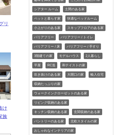
シアター ルーム
土間のある家
ペットと暮らす家
快適なベッドルーム
スグリ
小上がりのある家
スキップフロアのある家
バリアフリー
バリアフリー / トイレ
バリアフリー / 床
バリアフリー / 手すり
3階建ての家
モデルハウス
2人暮らし
平屋
RC造
和テイストの家
吹き抜けのある家
大開口の家
輸入住宅
収納たっぷりの家
ウォークインクローゼットのある家
リビング収納のある家
抜け
キッチン収納のある家
玄関収納のある家
家族
パントリーのある家
北欧スタイルの家
おしゃれなインテリアの家