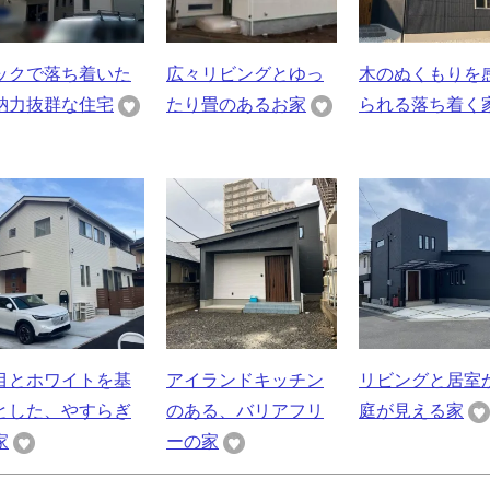
ックで落ち着いた
広々リビングとゆっ
木のぬくもりを
納力抜群な住宅
たり畳のあるお家
られる落ち着く
目とホワイトを基
アイランドキッチン
リビングと居室
とした、やすらぎ
のある、バリアフリ
庭が見える家
家
ーの家