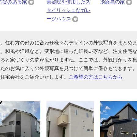
の谷のある家
美容院を併用したス
淡路島の家
タイリッシュなガレ
ージハウス
す。住む方の好みに合わせ様々なデザインの外観写真をまとめ
根、和風や洋風など。変形地に建った細長い家など、注文住宅
見ると家づくりの夢が広がりますね。ここでは、外観ばかりを
なたのお気に入りの外観写真を見つけて簡単に保存もできます
る住宅会社をご紹介いたします。
ご希望の方はこちらから