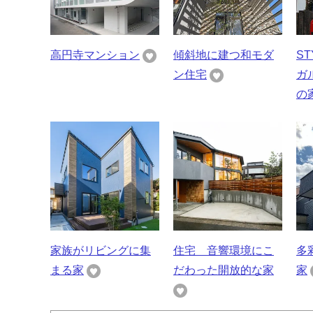
高円寺マンション
傾斜地に建つ和モダ
S
ン住宅
ガ
の
家族がリビングに集
住宅 音響環境にこ
多
まる家
だわった開放的な家
家