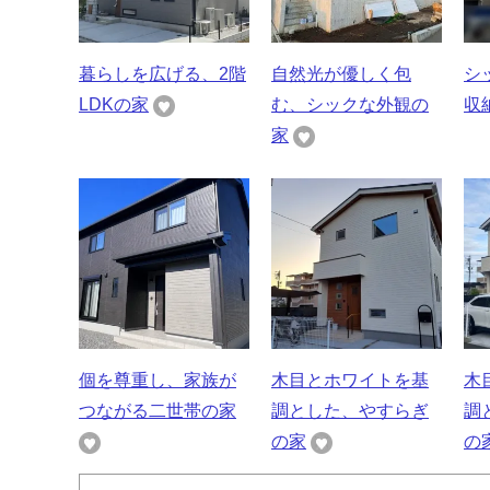
暮らしを広げる、2階
自然光が優しく包
シ
LDKの家
む、シックな外観の
収
家
個を尊重し、家族が
木目とホワイトを基
木
つながる二世帯の家
調とした、やすらぎ
調
の家
の