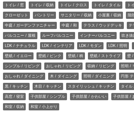
トイレ / 窓
トイレ / 収納
トイレ / クロス
トイレ / タイル
トイ
クローゼット
パントリー
サニタリー / 収納
小屋裏 / 収納
階段
中庭 / ガーデンファニチャー
中庭 / 和
テラス / ウッドデッキ
テ
バルコニー / 屋根
ルーフバルコニー
インナーバルコニー
吹き抜
LDK / ナチュラル
LDK / インテリア
LDK / モダン
LDK / 照明
壁紙 / イエロー
壁紙 / ピンク
壁紙 / 柄
壁紙 / ストライプ
壁 
シンプル / リビング
おしゃれ / リビング
収納 / リビング
照明 /
おしゃれ / ダイニング
木 / ダイニング
照明 / ダイニング
円形 テ
黒 / キッチン
木目 / キッチン
スタイリッシュ / キッチン
タイル 
高窓 / 寝室
子供部屋 / シンプル
子供部屋 / かわいい
子供部屋 /
和室 / 収納
和室 / 小上がり