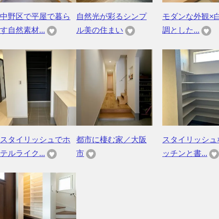
中野区で平屋で暮ら
自然光が彩るシンプ
モダンな外観×
す自然素材...
ル美の住まい
調とした...
スタイリッシュでホ
都市に棲む家／大阪
スタイリッシュ
テルライク...
市
ッチンと書...