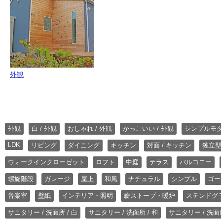
外観
外観
白 / 外観
おしゃれ / 外観
かっこいい / 外観
シンプルモ
LDK
リビング
ダイニング
キッチン
対面 / キッチン
独立型
ウォークインクローゼット
ロフト
中庭
テラス
バルコニー
螺旋階段
ガレージ
屋上
和風
ナチュラル
シンプル
ゴー
音楽室
壁紙
インテリア・照明
薪ストーブ・暖炉
ステンドグ
サニタリー / 洗面所 / 白
サニタリー / 洗面所 / 和
サニタリー / 洗面所