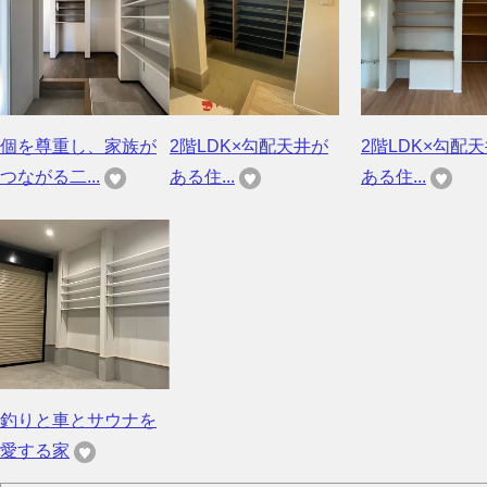
個を尊重し、家族が
2階LDK×勾配天井が
2階LDK×勾配
つながる二...
ある住...
ある住...
釣りと車とサウナを
愛する家