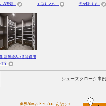
小3階建...
く取り入れ...
光が降りそ...
耐震等級3の賃貸併用
住宅
シューズクローク事
業界20年以上のプロにあなたの