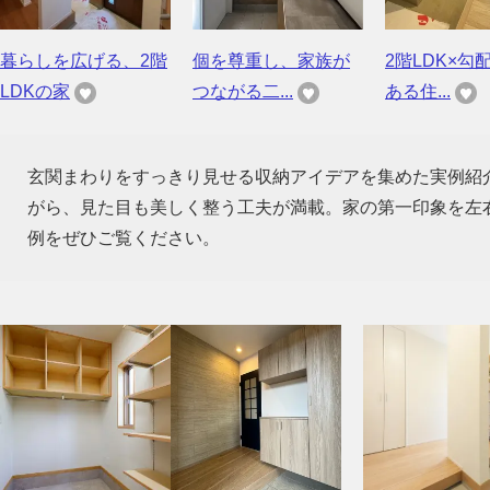
暮らしを広げる、2階
個を尊重し、家族が
2階LDK×勾
LDKの家
つながる二...
ある住...
玄関まわりをすっきり見せる収納アイデアを集めた実例紹
がら、見た目も美しく整う工夫が満載。家の第一印象を左
例をぜひご覧ください。