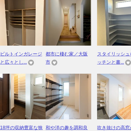
ビルトインガレージ
都市に棲む家／大阪
スタイリッシュ
と広々とし...
市
ッチンと書...
18坪の収納豊富な狭
和や洋の趣を調和良
吹き抜けの高窓