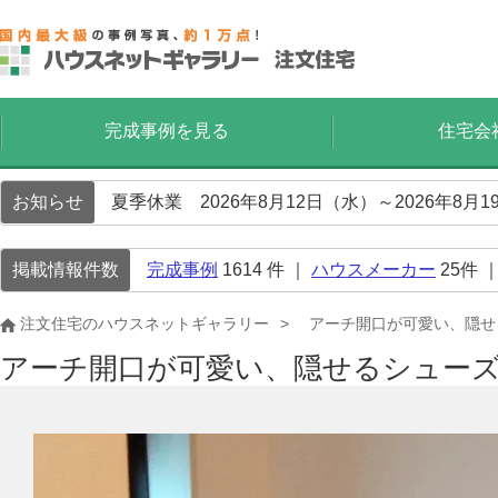
完成事例を見る
住宅会
お知らせ
夏季休業 2026年8月12日（水）～2026年8
掲載情報件数
完成事例
1614
件 ｜
ハウスメーカー
25
件 
注文住宅のハウスネットギャラリー
アーチ開口が可愛い、隠せ
アーチ開口が可愛い、隠せるシュー