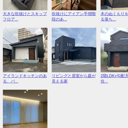
大きな吹抜けとスキップ
吹抜けにアイアン手摺階
木のぬくもり
フロア...
段のあ...
る落ち...
アイランドキッチンのあ
リビングと居室から庭が
2階LDK×勾配
る、バ...
見える家
住...