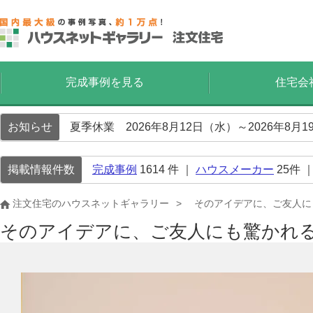
完成事例を見る
住宅会
お知らせ
夏季休業 2026年8月12日（水）～2026年8
掲載情報件数
完成事例
1614
件 ｜
ハウスメーカー
25
件 
注文住宅のハウスネットギャラリー
そのアイデアに、ご友人に
そのアイデアに、ご友人にも驚かれ