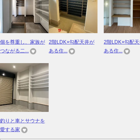
個を尊重し、家族が
2階LDK×勾配天井が
2階LDK×勾配
つながる二...
ある住...
ある住...
釣りと車とサウナを
愛する家