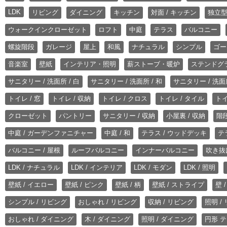
LDK
リビング
ダイニング
キッチン
対面 / キッチン
独立型
ウォークインクローゼット
ロフト
中庭
テラス
バルコニー
螺旋階段
ガレージ
屋上
和風
ナチュラル
シンプル
ゴー
音楽室
壁紙
インテリア・照明
薪ストーブ・暖炉
ステンドグ
サニタリー / 洗面所 / 白
サニタリー / 洗面所 / 和
サニタリー / 洗面所
トイレ / 窓
トイレ / 収納
トイレ / クロス
トイレ / タイル
トイ
クローゼット
パントリー
サニタリー / 収納
小屋裏 / 収納
階段
中庭 / ガーデンファニチャー
中庭 / 和
テラス / ウッドデッキ
テ
バルコニー / 屋根
ルーフバルコニー
インナーバルコニー
吹き抜
LDK / ナチュラル
LDK / インテリア
LDK / モダン
LDK / 照明
壁紙 / イエロー
壁紙 / ピンク
壁紙 / 柄
壁紙 / ストライプ
壁 
シンプル / リビング
おしゃれ / リビング
収納 / リビング
照明 /
おしゃれ / ダイニング
木 / ダイニング
照明 / ダイニング
円形 テ