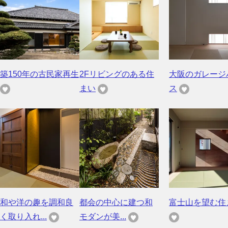
築150年の古民家再生
2Fリビングのある住
大阪のガレージ
まい
ス
和や洋の趣を調和良
都会の中心に建つ和
富士山を望む住
く取り入れ...
モダンが美...