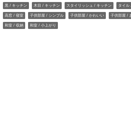
黒 / キッチン
木目 / キッチン
スタイリッシュ / キッチン
タイル 
高窓 / 寝室
子供部屋 / シンプル
子供部屋 / かわいい
子供部屋 /
和室 / 収納
和室 / 小上がり