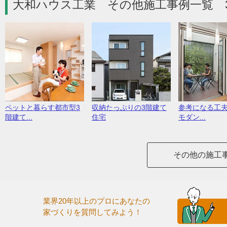
大和ハウス工業 その他施工事例一覧 
ペットと暮らす都市型3
収納たっぷりの3階建て
参考になる工
階建て...
住宅
モダン...
その他の施工
業界20年以上のプロにあなたの
家づくりを質問してみよう！