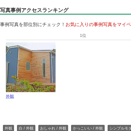
写真事例アクセスランキング
事例写真を部位別にチェック！
お気に入りの事例写真をマイペ
外観
外観
白 / 外観
おしゃれ / 外観
かっこいい / 外観
シンプルモ