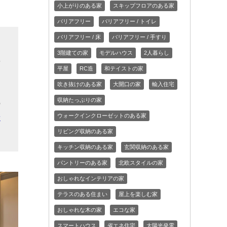
小上がりのある家
スキップフロアのある家
バリアフリー
バリアフリー / トイレ
バリアフリー / 床
バリアフリー / 手すり
ん
3階建ての家
モデルハウス
2人暮らし
要
平屋
RC造
和テイストの家
を
吹き抜けのある家
大開口の家
輸入住宅
ん
収納たっぷりの家
の
ウォークインクローゼットのある家
希
リビング収納のある家
キッチン収納のある家
玄関収納のある家
パントリーのある家
北欧スタイルの家
おしゃれなインテリアの家
テラスのある住まい
屋上を楽しむ家
おしゃれな木の家
エコな家
スマートハウス
省エネ住宅
太陽光発電