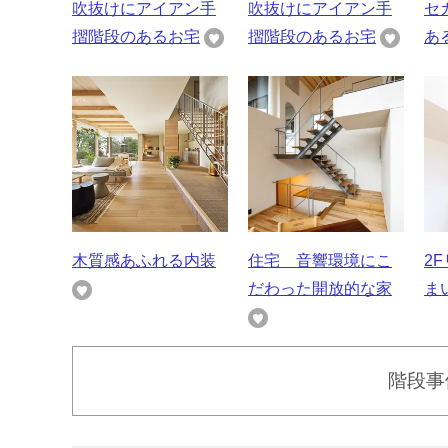
吹抜けにアイアン手
吹抜けにアイアン手
セ
摺階段のあるお宅
摺階段のあるお宅
あ
木質感あふれる内装
住宅 音響環境にこ
2
だわった開放的な家
ま
階段事