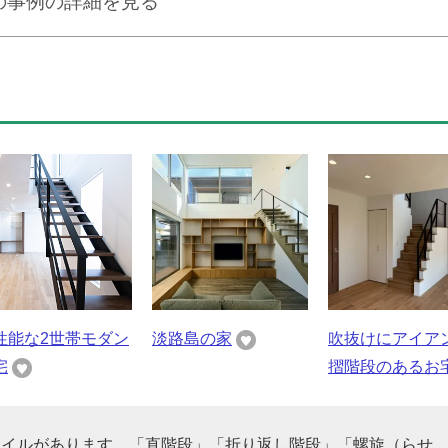
の事例の詳細を見る
性能な2世帯モダン
淡路島の家
吹抜けにアイア
宅
摺階段のあるお
タイルがあります。「直階段」「折り返し階段」「螺旋（らせ