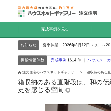
完成事例を見る
お知らせ
夏季休業 2026年8月12日（水）～2
掲載情報件数
完成事例
1614
件 ｜
ハウスメーカ
注文住宅のハウスネットギャラリー
箱収納のある直
箱収納のある直階段は、和の伝
史を感じる空間