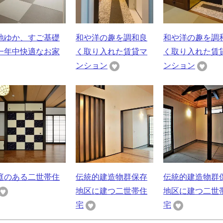
地ゆか、すご基礎
和や洋の趣を調和良
和や洋の趣を調
一年中快適なお家
く取り入れた賃貸マ
く取り入れた賃
ンション
ンション
庭のある二世帯住
伝統的建造物群保存
伝統的建造物群
地区に建つ二世帯住
地区に建つ二世
宅
宅