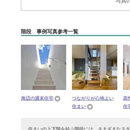
写真
階段 事例写真参考一覧
海辺の週末住宅
つながりが心地よい
高
住まい
住
住まいの上下階を結ぶ階段には、さまざまなス