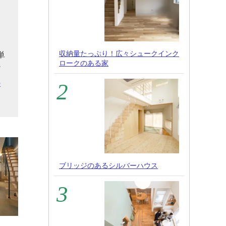
と
ー
る
収納量たっぷり！広々シュークインク
単
ロークのある家
だ
の
ブリッジのあるシルバーハウス