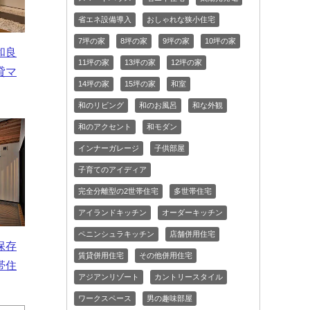
省エネ設備導入
おしゃれな狭小住宅
7坪の家
8坪の家
9坪の家
10坪の家
和良
11坪の家
13坪の家
12坪の家
貸マ
14坪の家
15坪の家
和室
和のリビング
和のお風呂
和な外観
和のアクセント
和モダン
インナーガレージ
子供部屋
子育てのアイディア
完全分離型の2世帯住宅
多世帯住宅
アイランドキッチン
オーダーキッチン
ペニンシュラキッチン
店舗併用住宅
保存
賃貸併用住宅
その他併用住宅
帯住
アジアンリゾート
カントリースタイル
ワークスペース
男の趣味部屋