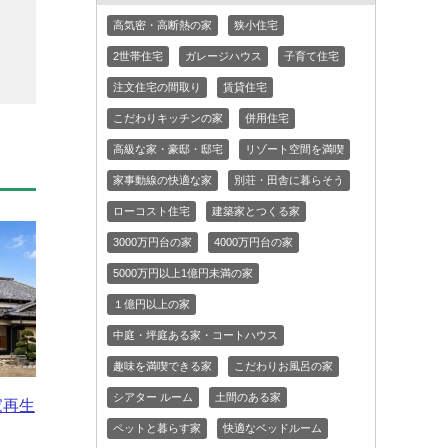
高気密・高断熱の家
狭小住宅
2世帯住宅
ガレージハウス
子育て住宅
注文住宅の間取り
賃貸住宅
こだわりキッチンの家
併用住宅
高級な家・豪邸・邸宅
リゾート空間を満喫
家事動線の快適な家
別荘・田舎に暮らそう
ローコスト住宅
建築家とつくる家
3000万円台の家
4000万円台の家
5000万円以上1億円未満の家
１億円以上の家
中庭・坪庭ある家・コートハウス
趣味を満喫できる家
こだわりお風呂の家
シアター ルーム
土間のある家
家再生
ペットと暮らす家
快適なベッドルーム