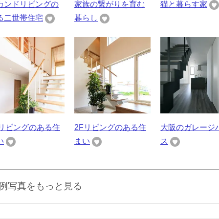
カンドリビングの
家族の繋がりを育む
猫と暮らす家
る二世帯住宅
暮らし
Fリビングのある住
2Fリビングのある住
大阪のガレージ
い
まい
ス
例写真をもっと見る