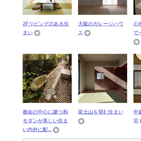
2Fリビングのある住
大阪のガレージハウ
心
まい
ス
で
都会の中心に建つ和
富士山を望む住まい
中
モダンが美しい住ま
宅
い内外に配...