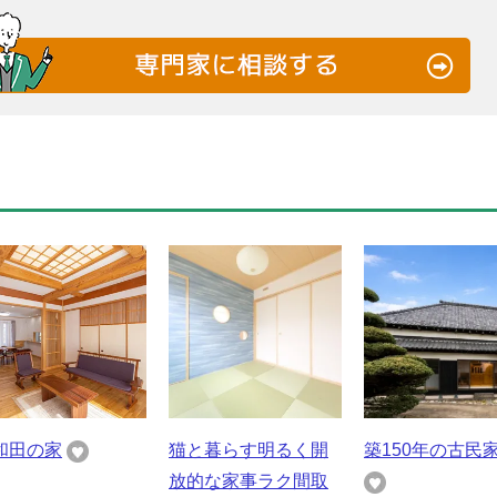
和田の家
猫と暮らす明るく開
築150年の古民
放的な家事ラク間取