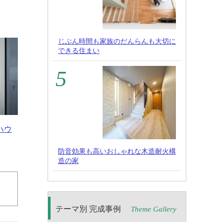
じぶん時間も家族のだんらんも大切に
できる住まい
ハウ
防音効果も高いおしゃれな木造耐火構
造の家
テーマ別 完成事例
Theme Gallery