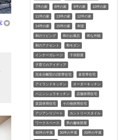
7坪の家
8坪の家
9坪の家
10坪の家
11坪の家
13坪の家
12坪の家
家
14坪の家
15坪の家
和室
和のリビング
和のお風呂
和な外観
和のアクセント
和モダン
インナーガレージ
子供部屋
石
子育てのアイディア
ザ
完全分離型の2世帯住宅
多世帯住宅
アイランドキッチン
オーダーキッチン
ペニンシュラキッチン
店舗併用住宅
賃貸併用住宅
その他併用住宅
アジアンリゾート
カントリースタイル
ワークスペース
男の趣味部屋
40坪の平屋
30坪の平屋
20坪の平屋