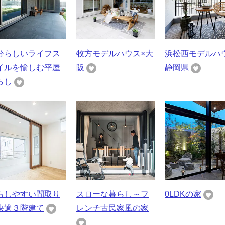
分らしいライフス
牧方モデルハウス×大
浜松西モデルハ
イルを愉しむ平屋
阪
静岡県
らし
らしやすい間取り
スローな暮らし～フ
0LDKの家
快適３階建て
レンチ古民家風の家