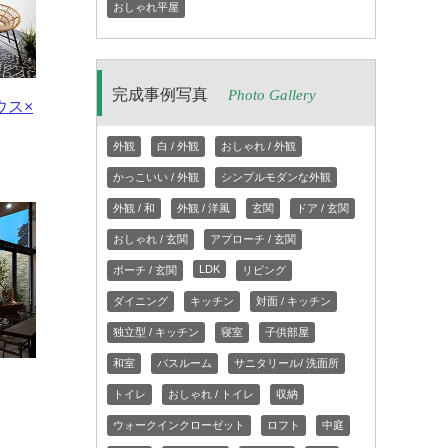
おしゃれ平屋
完成事例写真
Photo Gallery
ウス×
外観
白 / 外観
おしゃれ / 外観
かっこいい / 外観
シンプルモダンな外観
外観 / 和
外観 / 洋風
玄関
ドア / 玄関
おしゃれ / 玄関
アプローチ / 玄関
LDK
ポーチ / 玄関
リビング
ダイニング
キッチン
対面 / キッチン
独立型 / キッチン
寝室
子供部屋
和室
バスルーム
サニタリール/ 洗面所
トイレ
おしゃれ / トイレ
収納
ウォークインクローゼット
ロフト
中庭