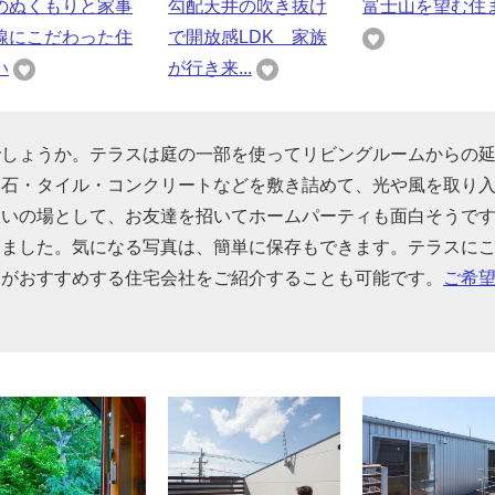
のぬくもりと家事
勾配天井の吹き抜け
富士山を望む住
線にこだわった住
で開放感LDK 家族
い
が行き来...
でしょうか。テラスは庭の一部を使ってリビングルームからの
、石・タイル・コンクリートなどを敷き詰めて、光や風を取り
憩いの場として、お友達を招いてホームパーティも面白そうで
めました。気になる写真は、簡単に保存もできます。テラスに
家がおすすめする住宅会社をご紹介することも可能です。
ご希