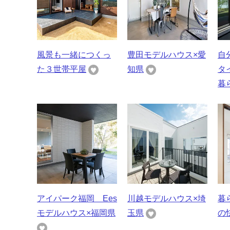
風景も一緒につくっ
豊田モデルハウス×愛
自
た３世帯平屋
知県
タ
暮
アイパーク福岡 Ees
川越モデルハウス×埼
暮
モデルハウス×福岡県
玉県
の