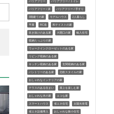
バリアフリー
バリアフリー / トイレ
バリアフリー / 床
バリアフリー / 手すり
3階建ての家
モデルハウス
2人暮らし
平屋
RC造
和テイストの家
吹き抜けのある家
大開口の家
輸入住宅
収納たっぷりの家
ウォークインクローゼットのある家
リビング収納のある家
キッチン収納のある家
玄関収納のある家
パントリーのある家
北欧スタイルの家
おしゃれなインテリアの家
テラスのある住まい
屋上を楽しむ家
おしゃれな木の家
エコな家
スマートハウス
省エネ住宅
太陽光発電
省エネ設備導入
おしゃれな狭小住宅