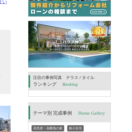
まい
延
入
す
こ
望
注目の事例写真 テラス / タイル
ランキング
Ranking
テーマ別 完成事例
Theme Gallery
高気密・高断熱の家
狭小住宅