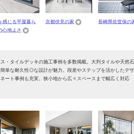
を感じる平屋暮ら
京都伏見の家
長崎県佐世保の
の心地よさ
ラス・タイルデッキの施工事例を多数掲載。大判タイルや天然
れ簡単な耐久性◎な設計が魅力。段差やステップを活かしたデ
ィネート事例も充実。狭小地から広々スペースまで幅広く対応