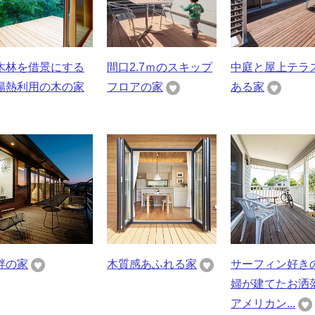
木林を借景にする
間口2.7ｍのスキップ
中庭と屋上テラ
陽熱利用の木の家
フロアの家
ある家
畔の家
木質感あふれる家
サーフィン好き
婦が建てたお洒
アメリカン...