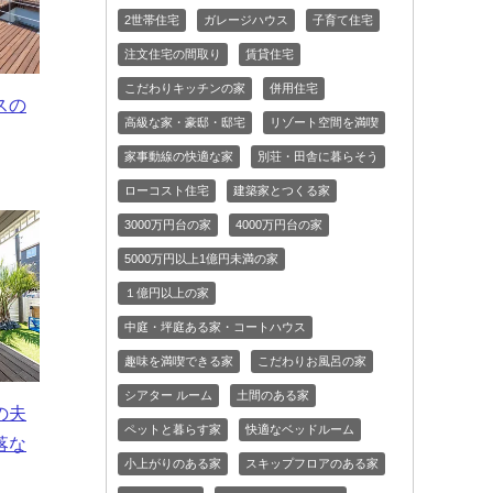
2世帯住宅
ガレージハウス
子育て住宅
注文住宅の間取り
賃貸住宅
こだわりキッチンの家
併用住宅
スの
高級な家・豪邸・邸宅
リゾート空間を満喫
家事動線の快適な家
別荘・田舎に暮らそう
ローコスト住宅
建築家とつくる家
3000万円台の家
4000万円台の家
5000万円以上1億円未満の家
１億円以上の家
中庭・坪庭ある家・コートハウス
趣味を満喫できる家
こだわりお風呂の家
シアター ルーム
土間のある家
の夫
ペットと暮らす家
快適なベッドルーム
落な
小上がりのある家
スキップフロアのある家