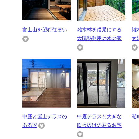
富士山を望む住まい
雑木林を借景にする
雑
太陽熱利用の木の家
太
中庭と屋上テラスの
中庭テラスと大きな
湖
ある家
吹き抜けのあるお宅