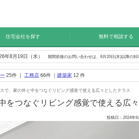
住宅会社を探す
無料で相談する
026年8月19日（水）
期間前後のお問い合わせは、8月20日(木)以降の
ー
25
件 ｜
工務店
66
件 ｜
建築家
12
件
スで、家の外と中をつなぐリビング感覚で使える広々としたテラス
中をつなぐリビング感覚で使える広
投稿日：2024年9