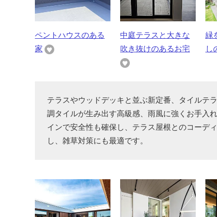
ペントハウスのある
中庭テラスと大きな
緑
家
吹き抜けのあるお宅
し
テラスやウッドデッキと並ぶ新定番、タイルテ
調タイルが生み出す高級感、雨風に強くお手入
インで安全性も確保し、テラス屋根とのコーデ
し、雑草対策にも最適です。