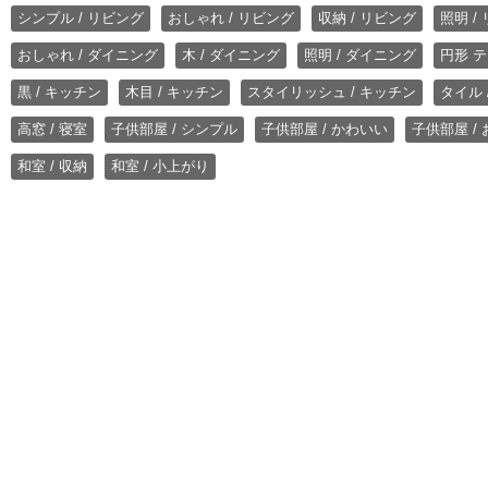
シンプル / リビング
おしゃれ / リビング
収納 / リビング
照明 /
おしゃれ / ダイニング
木 / ダイニング
照明 / ダイニング
円形 テ
黒 / キッチン
木目 / キッチン
スタイリッシュ / キッチン
タイル 
高窓 / 寝室
子供部屋 / シンプル
子供部屋 / かわいい
子供部屋 /
和室 / 収納
和室 / 小上がり