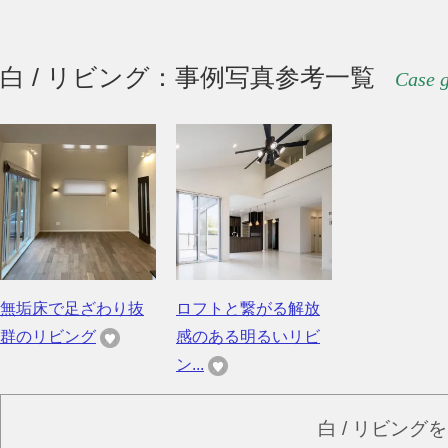
白 / リビング：事例写真参考一覧
Case g
無垢床で足ざわり抜
ロフトと繋がる解放
群のリビング
感のある明るいリビ
ン...
白 / リビング