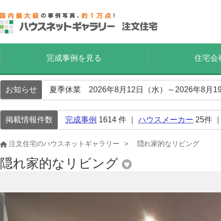
完成事例を見る
住宅会
お知らせ
夏季休業 2026年8月12日（水）～2026年8
掲載情報件数
完成事例
1614
件 ｜
ハウスメーカー
25
件 
注文住宅のハウスネットギャラリー
隠れ家的なリビング
隠れ家的なリビング