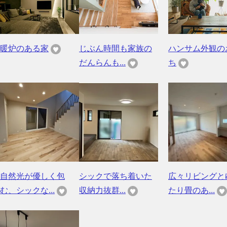
暖炉のある家
じぶん時間も家族の
ハンサム外観の
だんらんも...
ち
自然光が優しく包
シックで落ち着いた
広々リビングと
む、シックな...
収納力抜群...
たり畳のあ...