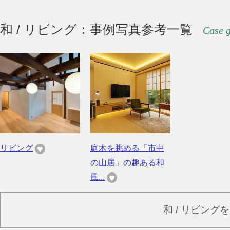
和 / リビング：事例写真参考一覧
Case g
リビング
庭木を眺める「市中
の山居」の趣ある和
風...
和 / リビング