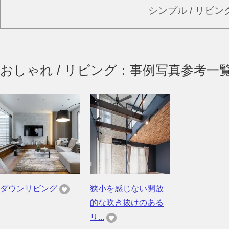
シンプル / リビ
おしゃれ / リビング：事例写真参考一
ダウンリビング
狭小を感じない開放
的な吹き抜けのある
リ...