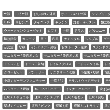
外観
白 / 外観
おしゃれ / 外観
かっこいい / 外観
シンプルモ
LDK
リビング
ダイニング
キッチン
対面 / キッチン
独立型
ウォークインクローゼット
ロフト
中庭
テラス
バルコニー
螺旋階段
ガレージ
屋上
和風
ナチュラル
シンプル
ゴー
音楽室
壁紙
インテリア・照明
薪ストーブ・暖炉
ステンドグ
サニタリー / 洗面所 / 白
サニタリー / 洗面所 / 和
サニタリー / 洗面所
トイレ / 窓
トイレ / 収納
トイレ / クロス
トイレ / タイル
トイ
クローゼット
パントリー
サニタリー / 収納
小屋裏 / 収納
階段
中庭 / ガーデンファニチャー
中庭 / 和
テラス / ウッドデッキ
テ
バルコニー / 屋根
ルーフバルコニー
インナーバルコニー
吹き抜
LDK / ナチュラル
LDK / インテリア
LDK / モダン
LDK / 照明
壁紙 / イエロー
壁紙 / ピンク
壁紙 / 柄
壁紙 / ストライプ
壁 