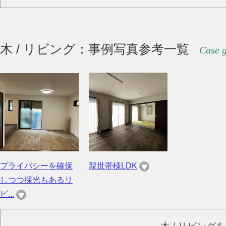
木 / リビング：事例写真参考一覧
Case g
プライバシーを確保
親世帯様LDK
しつつ採光もあるリ
ビ...