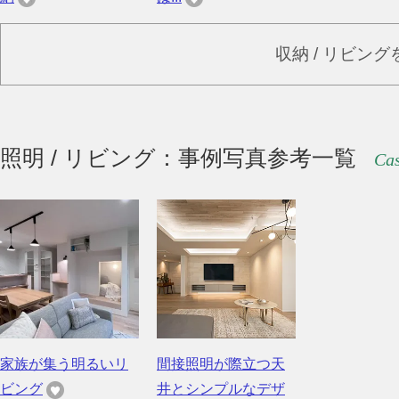
収納 / リビン
照明 / リビング：事例写真参考一覧
Cas
家族が集う明るいリ
間接照明が際立つ天
ビング
井とシンプルなデザ