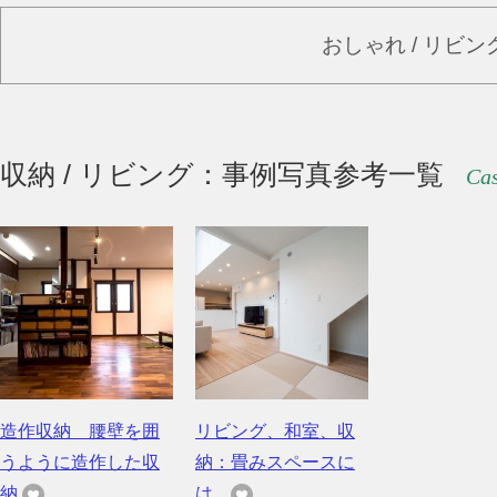
おしゃれ / リビ
収納 / リビング：事例写真参考一覧
Cas
造作収納 腰壁を囲
リビング、和室、収
うように造作した収
納：畳みスペースに
納
は...