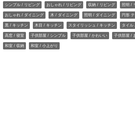
シンプル / リビング
おしゃれ / リビング
収納 / リビング
照明 /
おしゃれ / ダイニング
木 / ダイニング
照明 / ダイニング
円形 テ
黒 / キッチン
木目 / キッチン
スタイリッシュ / キッチン
タイル 
高窓 / 寝室
子供部屋 / シンプル
子供部屋 / かわいい
子供部屋 /
和室 / 収納
和室 / 小上がり