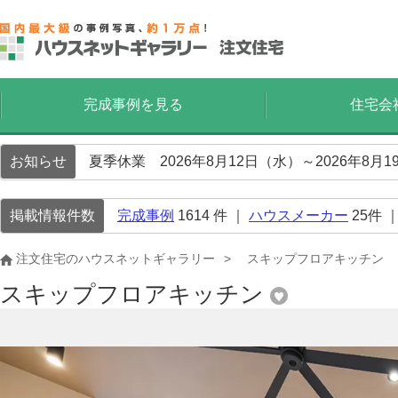
完成事例を見る
住宅会
お知らせ
夏季休業 2026年8月12日（水）～2026年8
掲載情報件数
完成事例
1614
件 ｜
ハウスメーカー
25
件 
注文住宅のハウスネットギャラリー
スキップフロアキッチン
スキップフロアキッチン