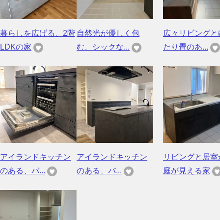
暮らしを広げる、2階
自然光が優しく包
広々リビングと
LDKの家
む、シックな...
たり畳のあ...
アイランドキッチン
アイランドキッチン
リビングと居室
のある、バ...
のある、バ...
庭が見える家