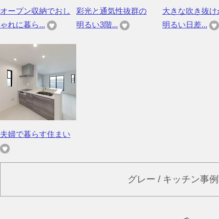
オープン収納でおし
彩光と通気性抜群の
大きな吹き抜け
ゃれに暮ら...
明るい3階...
明るい日差...
夫婦で暮らす住まい
グレー / キッチン事