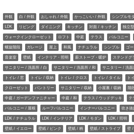
外観
白 / 外観
おしゃれ / 外観
かっこいい / 外観
シンプルモ
LDK
リビング
ダイニング
キッチン
対面 / キッチン
独立型
ウォークインクローゼット
ロフト
中庭
テラス
バルコニー
螺旋階段
ガレージ
屋上
和風
ナチュラル
シンプル
ゴー
音楽室
壁紙
インテリア・照明
薪ストーブ・暖炉
ステンドグ
サニタリー / 洗面所 / 白
サニタリー / 洗面所 / 和
サニタリー / 洗面所
トイレ / 窓
トイレ / 収納
トイレ / クロス
トイレ / タイル
トイ
クローゼット
パントリー
サニタリー / 収納
小屋裏 / 収納
階段
中庭 / ガーデンファニチャー
中庭 / 和
テラス / ウッドデッキ
テ
バルコニー / 屋根
ルーフバルコニー
インナーバルコニー
吹き抜
LDK / ナチュラル
LDK / インテリア
LDK / モダン
LDK / 照明
壁紙 / イエロー
壁紙 / ピンク
壁紙 / 柄
壁紙 / ストライプ
壁 