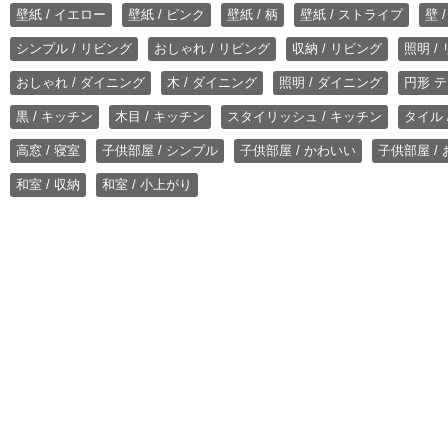
壁紙 / イエロー
壁紙 / ピンク
壁紙 / 柄
壁紙 / ストライプ
壁 
シンプル / リビング
おしゃれ / リビング
収納 / リビング
照明 /
おしゃれ / ダイニング
木 / ダイニング
照明 / ダイニング
円形 テ
黒 / キッチン
木目 / キッチン
スタイリッシュ / キッチン
タイル 
高窓 / 寝室
子供部屋 / シンプル
子供部屋 / かわいい
子供部屋 /
和室 / 収納
和室 / 小上がり