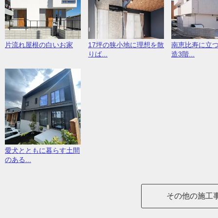
片流れ屋根の白いお家
17坪の狭小地に理想を散
南恵比寿に立
りば...
造3階...
愛犬とともに暮らす土間
のある...
その他の施工