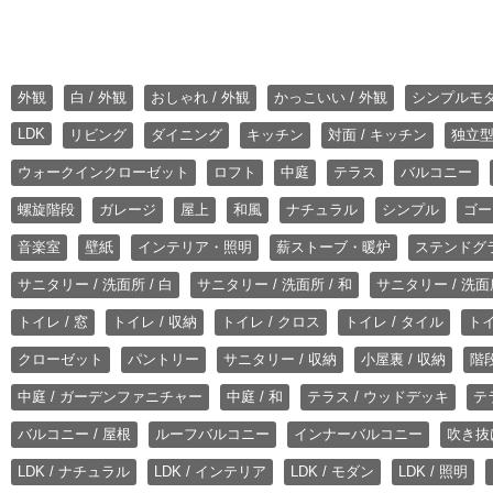
外観
白 / 外観
おしゃれ / 外観
かっこいい / 外観
シンプルモ
LDK
リビング
ダイニング
キッチン
対面 / キッチン
独立型
ウォークインクローゼット
ロフト
中庭
テラス
バルコニー
螺旋階段
ガレージ
屋上
和風
ナチュラル
シンプル
ゴー
音楽室
壁紙
インテリア・照明
薪ストーブ・暖炉
ステンドグ
サニタリー / 洗面所 / 白
サニタリー / 洗面所 / 和
サニタリー / 洗面所
トイレ / 窓
トイレ / 収納
トイレ / クロス
トイレ / タイル
トイ
クローゼット
パントリー
サニタリー / 収納
小屋裏 / 収納
階段
中庭 / ガーデンファニチャー
中庭 / 和
テラス / ウッドデッキ
テ
バルコニー / 屋根
ルーフバルコニー
インナーバルコニー
吹き抜
LDK / ナチュラル
LDK / インテリア
LDK / モダン
LDK / 照明