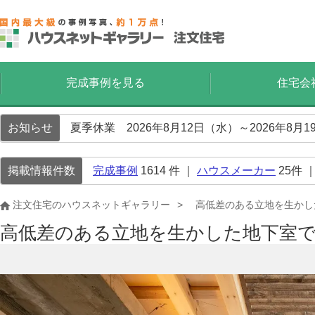
完成事例を見る
住宅会
お知らせ
夏季休業 2026年8月12日（水）～2026年8
掲載情報件数
完成事例
1614
件 ｜
ハウスメーカー
25
件 
注文住宅のハウスネットギャラリー
高低差のある立地を生かし
高低差のある立地を生かした地下室