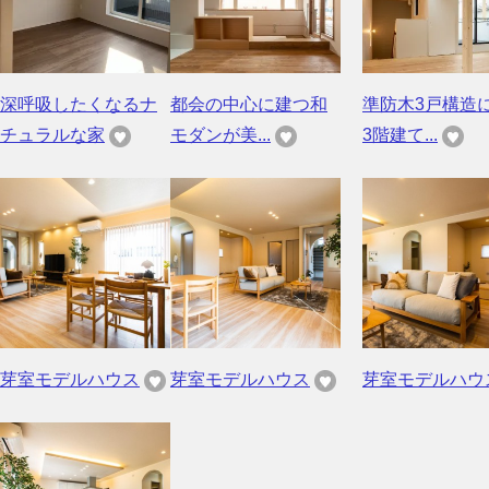
深呼吸したくなるナ
都会の中心に建つ和
準防木3戸構造
チュラルな家
モダンが美...
3階建て...
芽室モデルハウス
芽室モデルハウス
芽室モデルハウ