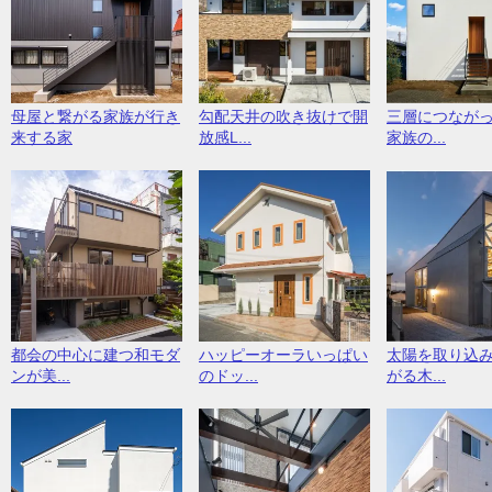
母屋と繋がる家族が行き
勾配天井の吹き抜けで開
三層につなが
来する家
放感L...
家族の...
都会の中心に建つ和モダ
ハッピーオーラいっぱい
太陽を取り込
ンが美...
のドッ...
がる木...