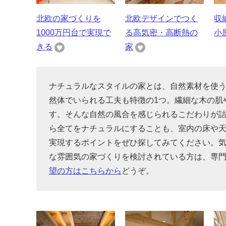
北欧の家づくりを
北欧デザインでつく
収
1000万円台で実現で
る高気密・高断熱の
小
きる
家
ナチュラルなスタイルの家とは、自然素材を使
然体でいられる工夫も特徴の1つ。繊細な木の肌
す。そんな自然の風合を感じられるこだわりが
ら全てをナチュラルにすることも、室内の床や
実現するポイントをぜひ探してみてください。
な雰囲気の家づくりを検討されている方は、専
望の方はこちらから
どうぞ。