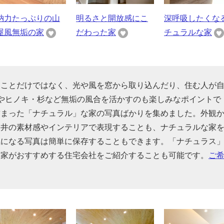
納力たっぷりの山
明るさと開放感にこ
深呼吸したくな
屋風無垢の家
だわった家
チュラルな家
うことだけではなく、光や風を窓から取り込んだり、住む人が
やヒノキ・杉など無垢の風合を活かすのも楽しみなポイントで
詰まった「ナチュラル」な家の写真ばかりを集めました。外観
天井の素材感やインテリアで表現することも、ナチュラルな家
気になる写真は簡単に保存することもできます。「ナチュラス
門家がおすすめする住宅会社をご紹介することも可能です。
ご