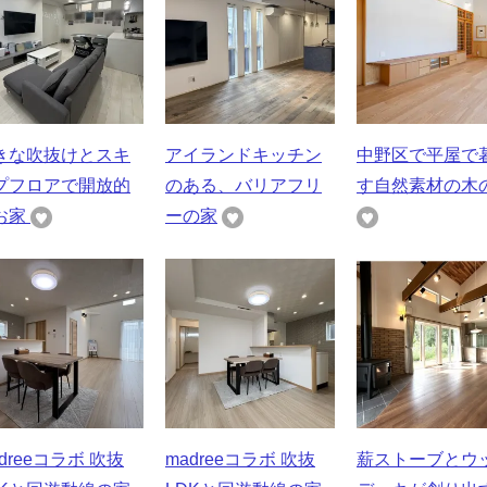
きな吹抜けとスキ
アイランドキッチン
中野区で平屋で
プフロアで開放的
のある、バリアフリ
す自然素材の木
お家
ーの家
dreeコラボ 吹抜
madreeコラボ 吹抜
薪ストーブとウ