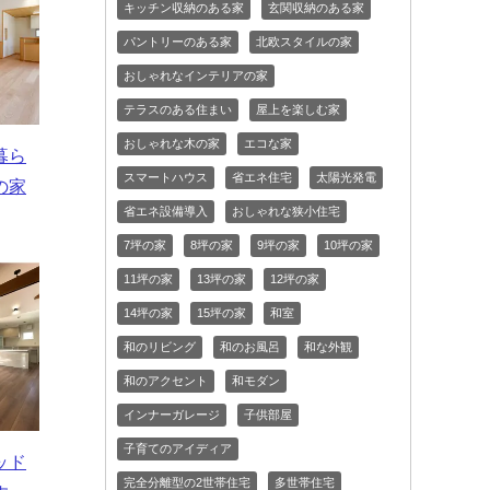
キッチン収納のある家
玄関収納のある家
パントリーのある家
北欧スタイルの家
おしゃれなインテリアの家
テラスのある住まい
屋上を楽しむ家
おしゃれな木の家
エコな家
暮ら
スマートハウス
省エネ住宅
太陽光発電
の家
省エネ設備導入
おしゃれな狭小住宅
7坪の家
8坪の家
9坪の家
10坪の家
11坪の家
13坪の家
12坪の家
14坪の家
15坪の家
和室
和のリビング
和のお風呂
和な外観
和のアクセント
和モダン
インナーガレージ
子供部屋
子育てのアイディア
ッド
完全分離型の2世帯住宅
多世帯住宅