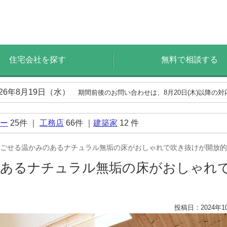
住宅会社を探す
無料で相談する
026年8月19日（水）
期間前後のお問い合わせは、8月20日(木)以降の
ー
25
件 ｜
工務店
66
件 ｜
建築家
12
件
ごせる温かみのあるナチュラル無垢の床がおしゃれで吹き抜けが開放的
あるナチュラル無垢の床がおしゃれで
投稿日：2024年1