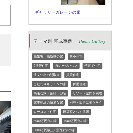
ギャラリーガレージの家
テーマ別 完成事例
Theme Gallery
高気密・高断熱の家
狭小住宅
2世帯住宅
ガレージハウス
子育て住宅
注文住宅の間取り
賃貸住宅
こだわりキッチンの家
併用住宅
高級な家・豪邸・邸宅
リゾート空間を満喫
家事動線の快適な家
別荘・田舎に暮らそう
ローコスト住宅
建築家とつくる家
3000万円台の家
4000万円台の家
5000万円以上1億円未満の家