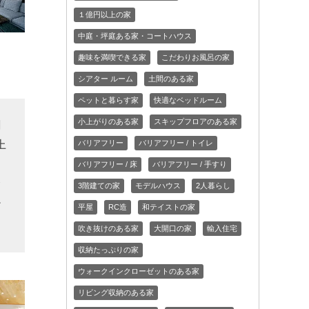
１億円以上の家
中庭・坪庭ある家・コートハウス
趣味を満喫できる家
こだわりお風呂の家
シアター ルーム
土間のある家
ペットと暮らす家
快適なベッドルーム
小上がりのある家
スキップフロアのある家
割
バリアフリー
バリアフリー / トイレ
上
バリアフリー / 床
バリアフリー / 手すり
、
簡
3階建ての家
モデルハウス
2人暮らし
だ
平屋
RC造
和テイストの家
吹き抜けのある家
大開口の家
輸入住宅
収納たっぷりの家
ウォークインクローゼットのある家
リビング収納のある家