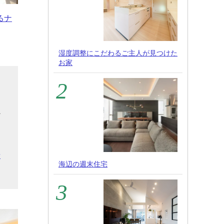
るナ
湿度調整にこだわるご主人が見つけた
お家
自
か
を
」
希
海辺の週末住宅