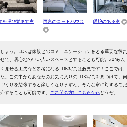
覚を呼び覚ます家
西宮のコートハウス
暖炉のある家
でしょう。LDKは家族とのコミュニケーションをとる重要な役
せて、居心地のいい広いスペースとすることも可能。20m
以
2
広く見せる工夫など参考になるLDK写真は必見です！ここでは
した。この中からあなたのお気に入りのLDK写真を見つけて、
家づくりを想像すると楽しくなりますね。そんな家に対するこ
紹介することも可能です。
ご希望の方はこちらから
どうぞ。