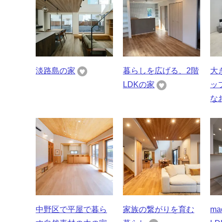
淡路島の家
暮らしを広げる、2階
大
LDKの家
ッ
な
中野区で平屋で暮ら
家族の繋がりを育む
ma