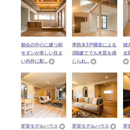
都会の中心に建つ和
準防木3戸構造による
雑
モダンが美しい住ま
3階建てでも木質を感
太
い内外に配...
じられ...
芽室モデルハウス
芽室モデルハウス
芽