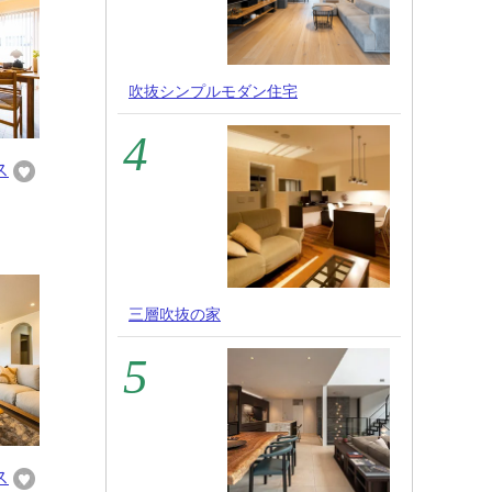
吹抜シンプルモダン住宅
ス
三層吹抜の家
ス