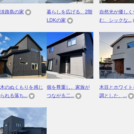
淡路島の家
暮らしを広げる、2階
自然光が優しく
LDKの家
む、シックな...
木のぬくもりを感じ
個を尊重し、家族が
木目とホワイト
られる落ち...
つながる二...
調とした、...