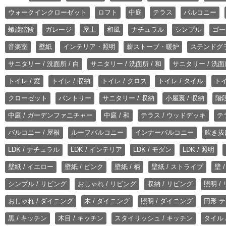
ウォークインクローゼット
ロフト
中庭
テラス
バルコニー
螺旋階段
ガレージ
屋上
和風
ナチュラル
シンプル
ゴー
音楽室
壁紙
インテリア・照明
薪ストーブ・暖炉
ステンドグ
サニタリー / 洗面所 / 白
サニタリー / 洗面所 / 和
サニタリー / 洗面所
トイレ / 窓
トイレ / 収納
トイレ / クロス
トイレ / タイル
トイ
クローゼット
パントリー
サニタリー / 収納
小屋裏 / 収納
階段
中庭 / ガーデンファニチャー
中庭 / 和
テラス / ウッドデッキ
テ
バルコニー / 屋根
ルーフバルコニー
インナーバルコニー
吹き抜
LDK / ナチュラル
LDK / インテリア
LDK / モダン
LDK / 照明
壁紙 / イエロー
壁紙 / ピンク
壁紙 / 柄
壁紙 / ストライプ
壁 
シンプル / リビング
おしゃれ / リビング
収納 / リビング
照明 /
おしゃれ / ダイニング
木 / ダイニング
照明 / ダイニング
円形 テ
黒 / キッチン
木目 / キッチン
スタイリッシュ / キッチン
タイル 