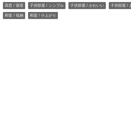
高窓 / 寝室
子供部屋 / シンプル
子供部屋 / かわいい
子供部屋 /
和室 / 収納
和室 / 小上がり