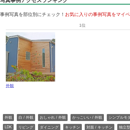
写真事例アクセスランキング
事例写真を部位別にチェック！
お気に入りの事例写真をマイペ
外観
外観
白 / 外観
おしゃれ / 外観
かっこいい / 外観
シンプルモ
LDK
リビング
ダイニング
キッチン
対面 / キッチン
独立型