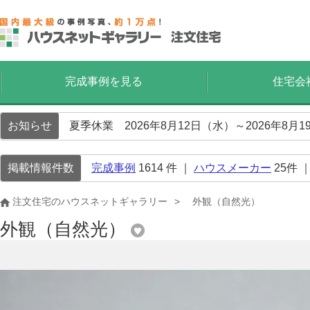
完成事例を見る
住宅会
お知らせ
夏季休業 2026年8月12日（水）～2026年8
掲載情報件数
完成事例
1614
件 ｜
ハウスメーカー
25
件 
注文住宅のハウスネットギャラリー
外観（自然光）
外観（自然光）