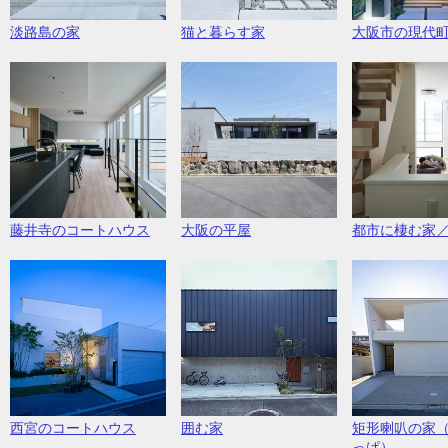
淡路島の家
猫と暮らす家
大阪市の現代
藤井寺のコートハウス
大阪の平屋
都市に棲む家
西宮のコートハウス
囲む家
矩形喇叭の家
っぱ）