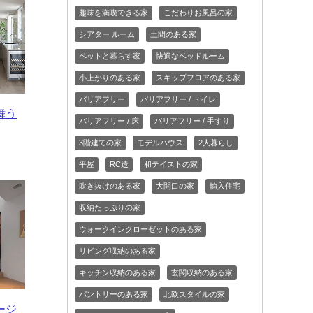
趣味を満喫できる家
こだわりお風呂の家
シアター ルーム
土間のある家
ペットと暮らす家
快適なベッドルーム
小上がりのある家
スキップフロアのある家
バリアフリー
バリアフリー / トイレ
舞う
バリアフリー / 床
バリアフリー / 手すり
3階建ての家
モデルハウス
2人暮らし
平屋
RC造
和テイストの家
吹き抜けのある家
大開口の家
輸入住宅
収納たっぷりの家
ウォークインクローゼットのある家
リビング収納のある家
キッチン収納のある家
玄関収納のある家
パントリーのある家
北欧スタイルの家
ージ