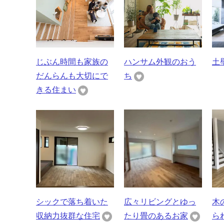
じぶん時間も家族の
ハンサム外観のおう
土
だんらんも大切にで
ち
きる住まい
シックで落ち着いた
広々リビングとゆっ
木
収納力抜群な住宅
たり畳のあるお家
ら