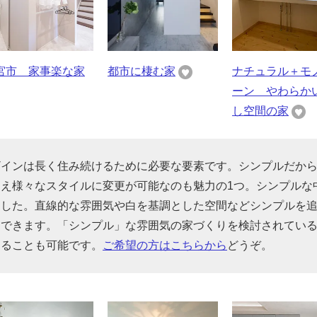
宮市 家事楽な家
都市に棲む家
ナチュラル＋モ
ーン やわらか
し空間の家
ザインは長く住み続けるために必要な要素です。シンプルだか
え様々なスタイルに変更が可能なのも魅力の1つ。シンプルな
ました。直線的な雰囲気や白を基調とした空間などシンプルを
もできます。「シンプル」な雰囲気の家づくりを検討されてい
することも可能です。
ご希望の方はこちらから
どうぞ。