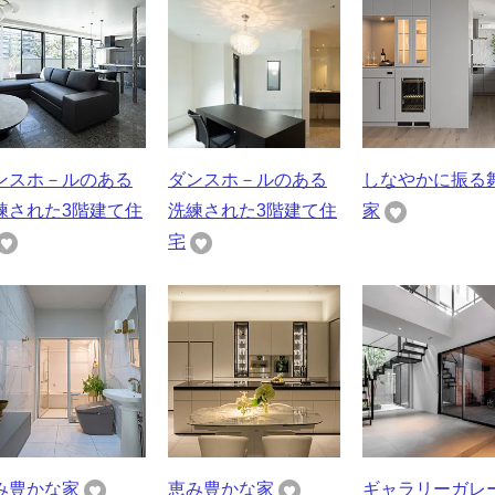
ンスホ－ルのある
ダンスホ－ルのある
しなやかに振る
練された3階建て住
洗練された3階建て住
家
宅
み豊かな家
恵み豊かな家
ギャラリーガレ