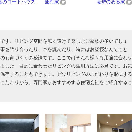
宮のコートハウス
囲む家
暖炉のある家
スです。リビング空間を広く設けて楽しむご家族の多いでしょ
来事を語り合ったり、本を読んだり、時にはお昼寝なんてこと
むのも家づくりの秘訣です。ここではそんな様々な用途に合わ
めました。目的に合わせたリビングの活用方法は必見です。お
を保存することもできます。ぜひリビングのこだわりを形にす
るこだわりから、専門家がおすすめする住宅会社をご紹介する
。