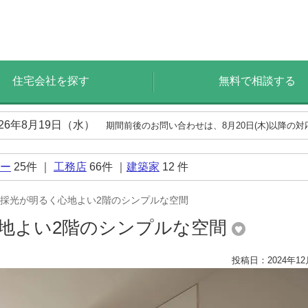
住宅会社を探す
無料で相談する
026年8月19日（水）
期間前後のお問い合わせは、8月20日(木)以降の
ー
25
件 ｜
工務店
66
件 ｜
建築家
12
件
採光が明るく心地よい2階のシンプルな空間
地よい2階のシンプルな空間
投稿日：2024年12