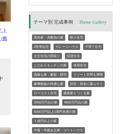
テーマ別 完成事例
Theme Gallery
ノト
高気密・高断熱の家
狭小住宅
い癒
2世帯住宅
ガレージハウス
子育て住宅
注文住宅の間取り
賃貸住宅
こだわりキッチンの家
併用住宅
ら
高級な家・豪邸・邸宅
リゾート空間を満喫
中
家事動線の快適な家
別荘・田舎に暮らそう
追
ローコスト住宅
建築家とつくる家
る
3000万円台の家
4000万円台の家
5000万円以上1億円未満の家
１億円以上の家
中庭・坪庭ある家・コートハウス