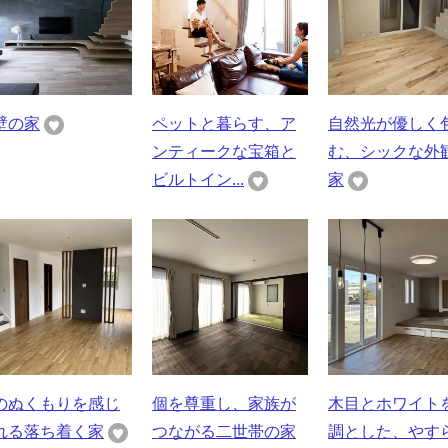
壁の家
ペットと暮らす、ア
自然光が優しく
ンティークな宝箱と
む、シックな外
ビルトイン...
家
のぬくもりを感じ
個を尊重し、家族が
木目とホワイト
れる落ち着く家
つながる二世帯の家
調とした、やす