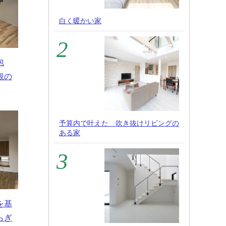
白く暖かい家
包
観の
予算内で叶えた 吹き抜けリビングの
ある家
を基
らぎ