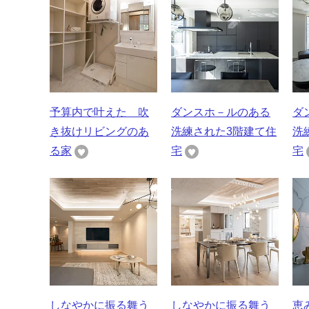
予算内で叶えた 吹
ダンスホ－ルのある
ダ
き抜けリビングのあ
洗練された3階建て住
洗
る家
宅
宅
しなやかに振る舞う
しなやかに振る舞う
恵