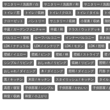
サニタリー / 洗面所 / 白
サニタリー / 洗面所 / 和
サニタリー / 洗面所
トイレ / 窓
トイレ / 収納
トイレ / クロス
トイレ / タイル
トイ
クローゼット
パントリー
サニタリー / 収納
小屋裏 / 収納
階段
中庭 / ガーデンファニチャー
中庭 / 和
テラス / ウッドデッキ
テ
バルコニー / 屋根
ルーフバルコニー
インナーバルコニー
吹き抜
LDK / ナチュラル
LDK / インテリア
LDK / モダン
LDK / 照明
壁紙 / イエロー
壁紙 / ピンク
壁紙 / 柄
壁紙 / ストライプ
壁 
シンプル / リビング
おしゃれ / リビング
収納 / リビング
照明 /
おしゃれ / ダイニング
木 / ダイニング
照明 / ダイニング
円形 テ
黒 / キッチン
木目 / キッチン
スタイリッシュ / キッチン
タイル 
高窓 / 寝室
子供部屋 / シンプル
子供部屋 / かわいい
子供部屋 /
和室 / 収納
和室 / 小上がり