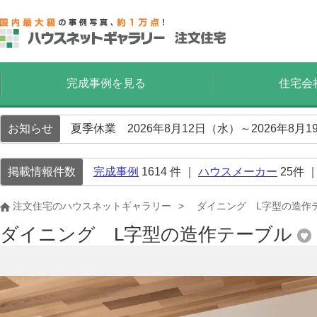
完成事例を見る
住宅会
お知らせ
夏季休業 2026年8月12日（水）～2026年8
掲載情報件数
完成事例
1614
件 ｜
ハウスメーカー
25
件 
注文住宅のハウスネットギャラリー
ダイニング L字型の造作
ダイニング L字型の造作テーブル