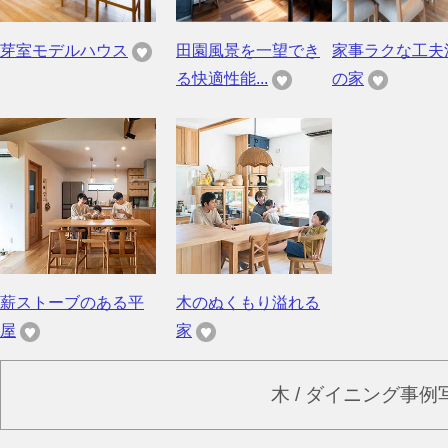
芽室モデルハウス
田園風景を一望でき
家事ラクな工夫
る快適性能...
の家
薪ストーブのある平
木のぬくもり溢れる
屋
家
木 / ダイニング事