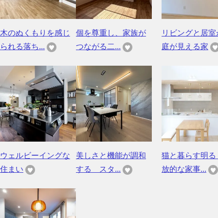
木のぬくもりを感じ
個を尊重し、家族が
リビングと居室
られる落ち...
つながる二...
庭が見える家
ウェルビーイングな
美しさと機能が調和
猫と暮らす明る
住まい
する スタ...
放的な家事...