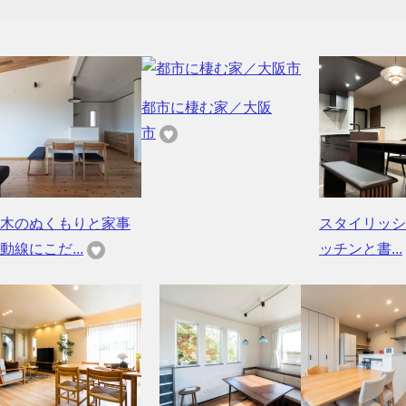
都市に棲む家／大阪
市
木のぬくもりと家事
スタイリッシ
動線にこだ...
ッチンと書...