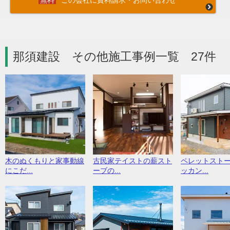
この会社に資料請求・お問い合わせ
那須建設 その他施工事例一覧 27件
木のぬくもりと家事動線
古民家テイストの薪スト
ペレットスト
にこだ...
ーブの...
ッカン...