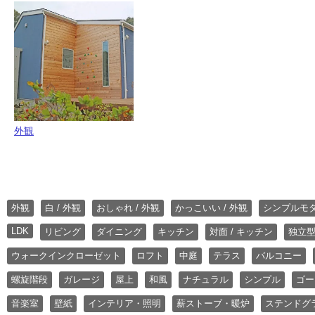
外観
外観
白 / 外観
おしゃれ / 外観
かっこいい / 外観
シンプルモ
LDK
リビング
ダイニング
キッチン
対面 / キッチン
独立型
ウォークインクローゼット
ロフト
中庭
テラス
バルコニー
螺旋階段
ガレージ
屋上
和風
ナチュラル
シンプル
ゴー
音楽室
壁紙
インテリア・照明
薪ストーブ・暖炉
ステンドグ