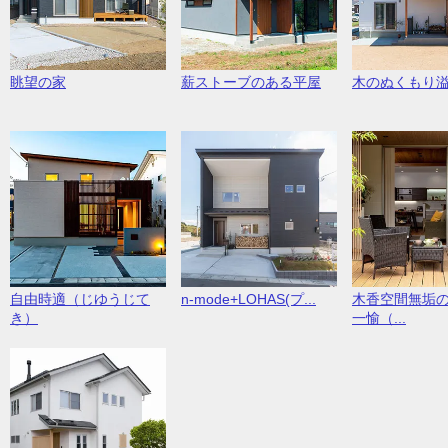
眺望の家
薪ストーブのある平屋
木のぬくもり
自由時適（じゆうじて
n-mode+LOHAS(プ...
木香空間無垢
き）
一愉（...