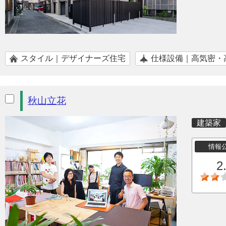
スタイル｜デザイナーズ住宅
仕様設備｜高気密・
秋山立花
建築家
情報
2