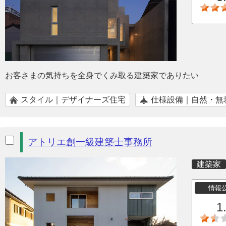
お客さまの気持ちを全身でくみ取る建築家でありたい
スタイル｜デザイナーズ住宅
仕様設備｜自然・無
アトリエ創一級建築士事務所
建築家
情報
1