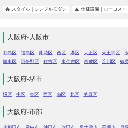
スタイル｜シンプルモダン
仕様設備｜ローコスト
大阪府-大阪市
都島区
福島区
此花区
西区
港区
大正区
天王寺区
城東区
阿倍野区
住吉区
東住吉区
西成区
淀川区
鶴
大阪府-堺市
堺区
中区
東区
西区
南区
北区
美原区
大阪府-市部
岸和田市
豊中市
池田市
吹田市
泉大津市
高槻市
貝