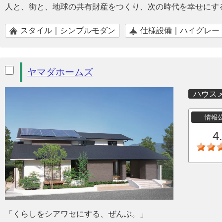
人と、街と、地球の共有財産をつくり、次の時代を幸せにす
スタイル｜シンプルモダン
仕様設備｜ハイグレー
ヤマダホームズ
ハウス
情報
4
「くらしをシアワセにする、ぜんぶ。」