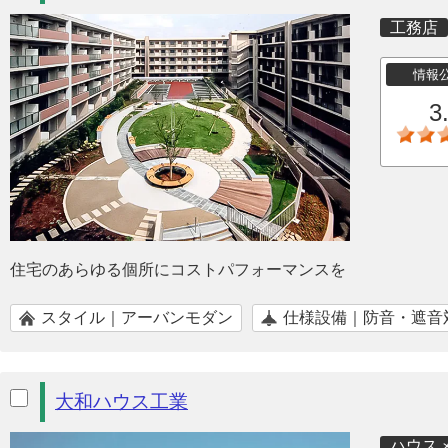
工務店
情報
3
住宅のあらゆる個所にコストパフォーマンスを
スタイル｜アーバンモダン
仕様設備｜防音・遮音
大和ハウス工業
ハウス