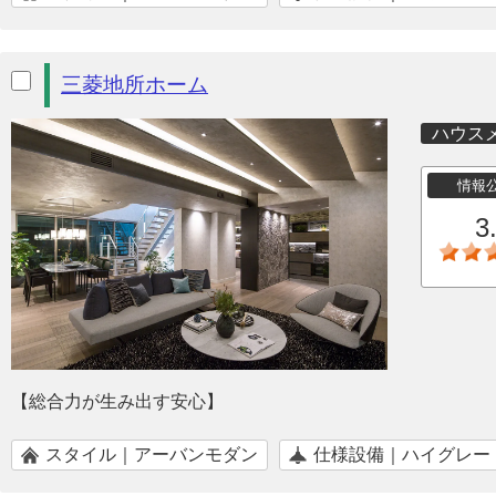
三菱地所ホーム
ハウス
情報
3
【総合力が生み出す安心】
スタイル｜アーバンモダン
仕様設備｜ハイグレー