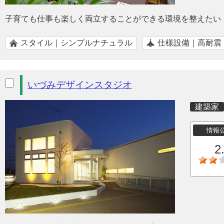
子育ても仕事も楽しく両立することができる環境を整えたい
スタイル｜シンプルナチュラル
仕様設備｜高耐震
いづみデザインスタジオ
建築家
情報
2