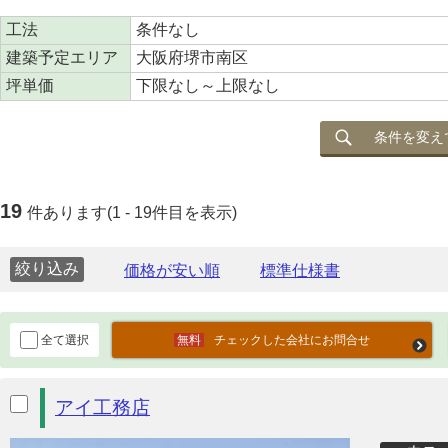
工法
条件なし
建築予定エリア
大阪府堺市南区
坪単価
下限なし～上限なし
条件を変え
19
件あります(1 - 19件目を表示)
絞り込み
全て選択
チェックした会社にお問合せ
アイ工務店