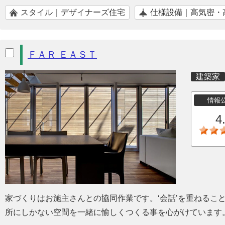
スタイル｜デザイナーズ住宅
仕様設備｜高気密・
ＦＡＲ ＥＡＳＴ
建築家
情報
4
家づくりはお施主さんとの協同作業です。‘会話’を重ねるこ
所にしかない空間を一緒に愉しくつくる事を心がけています