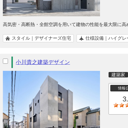
高気密・高断熱・全館空調を用いて建物の性能を最大限に高
スタイル｜デザイナーズ住宅
仕様設備｜ハイグレ
小川貴之建築デザイン
建築家
情報
3