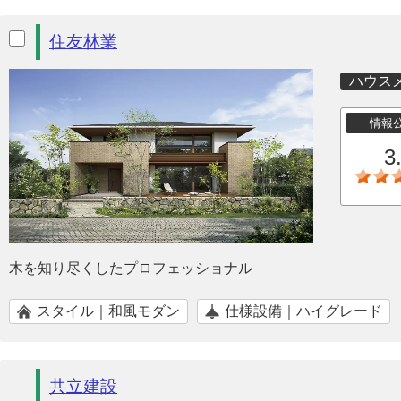
住友林業
ハウス
情報
3
木を知り尽くしたプロフェッショナル
スタイル｜和風モダン
仕様設備｜ハイグレード
共立建設