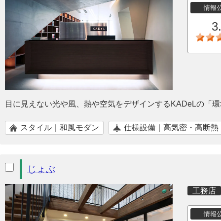
情報
3
目に見えない光や風、熱や空気をデザインするKADeLの「
スタイル｜和風モダン
仕様設備｜高気密・高断熱
じょぶ
工務店
情報