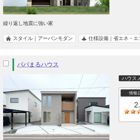
繰り返し地震に強い家
スタイル｜アーバンモダン
仕様設備｜省エネ・エ
パパまるハウス
ハウス
情報
2