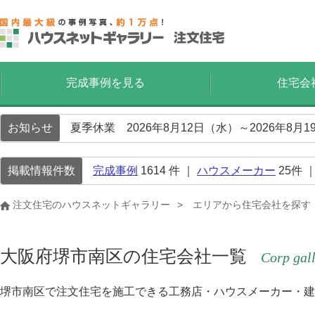
完成事例を見る
住宅会
お知らせ
夏季休業 2026年8月12日（水）～2026年8
掲載情報件数
完成事例
1614
件 ｜
ハウスメーカー
25
件 
注文住宅のハウスネットギャラリー
エリアから住宅会社を探す
大阪府堺市南区の住宅会社一覧
Corp gal
堺市南区で注文住宅を施工できる工務店・ハウスメーカー・建