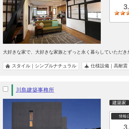
3
大好きな家で、大好きな家族とずっと永く暮らしていただき
スタイル｜シンプルナチュラル
仕様設備｜高耐震
川島建築事務所
建築家
情報
3