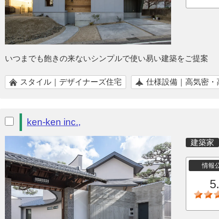
いつまでも飽きの来ないシンプルで使い易い建築をご提案
スタイル｜デザイナーズ住宅
仕様設備｜高気密・
ken-ken inc.,
建築家
情報
5