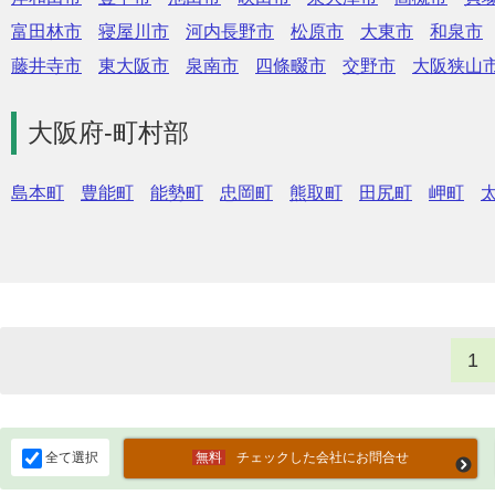
富田林市
寝屋川市
河内長野市
松原市
大東市
和泉市
藤井寺市
東大阪市
泉南市
四條畷市
交野市
大阪狭山
大阪府-町村部
島本町
豊能町
能勢町
忠岡町
熊取町
田尻町
岬町
1
全て選択
チェックした会社にお問合せ