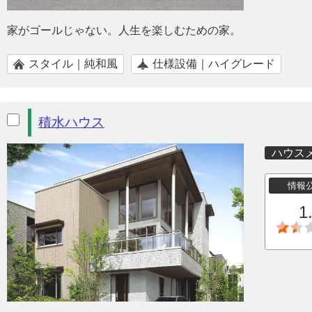
家がゴールじゃない。人生を楽しむための家。
スタイル｜純和風
仕様設備｜ハイグレード
積水ハウス
ハウス
情報
1