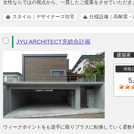
女性ならではの視点から、一貫したご提案をさせていただき
スタイル｜デザイナーズ住宅
仕様設備｜高耐震・
JYU ARCHITECT充総合計画
建築家
情報
5
ウィークポイントをも逆手に取りプラスに転換していく柔軟