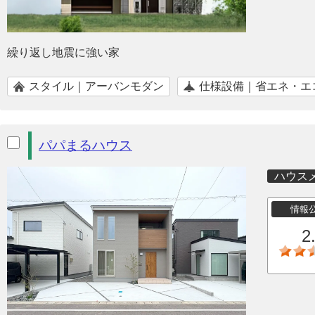
繰り返し地震に強い家
スタイル｜アーバンモダン
仕様設備｜省エネ・エ
パパまるハウス
ハウス
情報
2