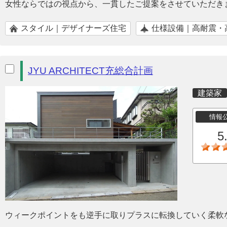
女性ならではの視点から、一貫したご提案をさせていただき
スタイル｜デザイナーズ住宅
仕様設備｜高耐震・
JYU ARCHITECT充総合計画
建築家
情報
5
ウィークポイントをも逆手に取りプラスに転換していく柔軟