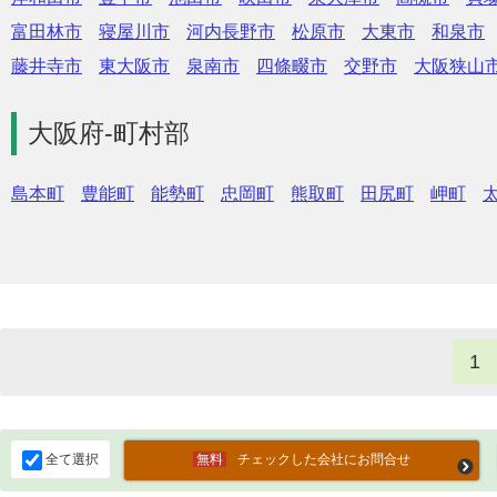
富田林市
寝屋川市
河内長野市
松原市
大東市
和泉市
藤井寺市
東大阪市
泉南市
四條畷市
交野市
大阪狭山
大阪府-町村部
島本町
豊能町
能勢町
忠岡町
熊取町
田尻町
岬町
1
全て選択
チェックした会社にお問合せ