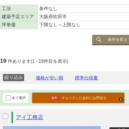
工法
条件なし
建築予定エリア
大阪府吹田市
坪単価
下限なし～上限なし
条件を変え
19
件あります(1 - 19件目を表示)
絞り込み
全て選択
チェックした会社にお問合せ
アイ工務店