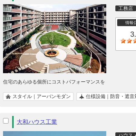
工務店
情報
3
住宅のあらゆる個所にコストパフォーマンスを
スタイル｜アーバンモダン
仕様設備｜防音・遮音
大和ハウス工業
ハウス