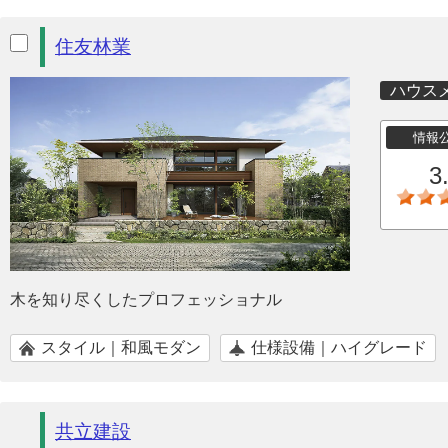
住友林業
ハウス
情報
3
木を知り尽くしたプロフェッショナル
スタイル｜和風モダン
仕様設備｜ハイグレード
共立建設