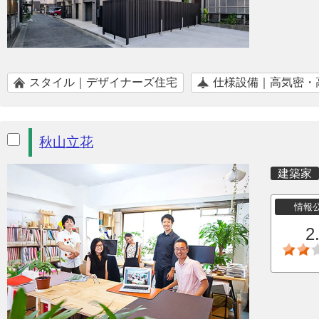
スタイル｜デザイナーズ住宅
仕様設備｜高気密・
秋山立花
建築家
情報
2