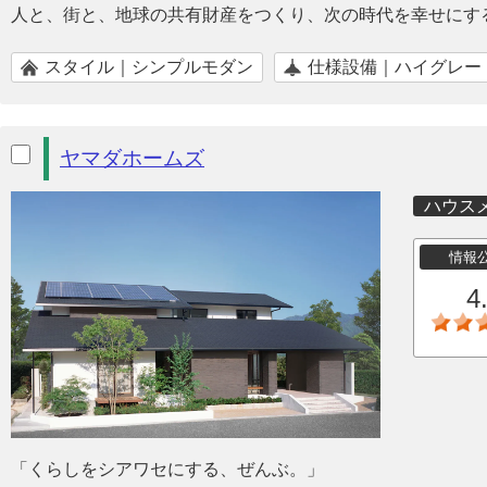
人と、街と、地球の共有財産をつくり、次の時代を幸せにす
スタイル｜シンプルモダン
仕様設備｜ハイグレー
ヤマダホームズ
ハウス
情報
4
「くらしをシアワセにする、ぜんぶ。」