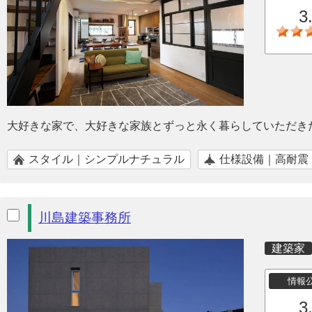
3
大好きな家で、大好きな家族とずっと永く暮らしていただき
スタイル｜シンプルナチュラル
仕様設備｜高耐震
川島建築事務所
建築家
情報
3