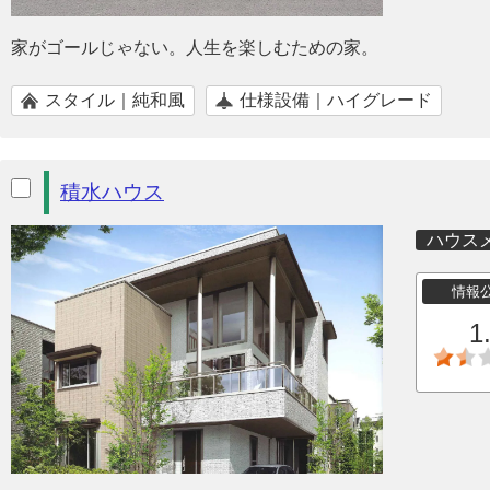
家がゴールじゃない。人生を楽しむための家。
スタイル｜純和風
仕様設備｜ハイグレード
積水ハウス
ハウス
情報
1