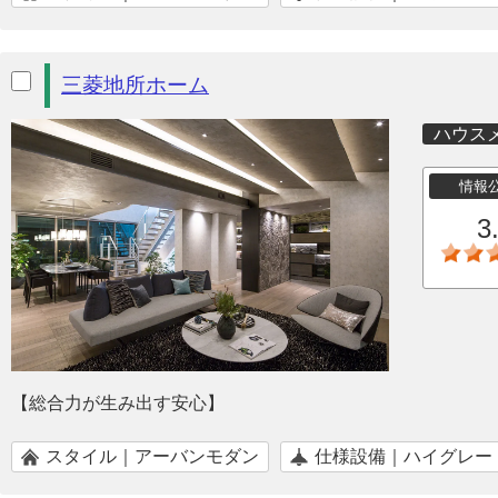
三菱地所ホーム
ハウス
情報
3
【総合力が生み出す安心】
スタイル｜アーバンモダン
仕様設備｜ハイグレー