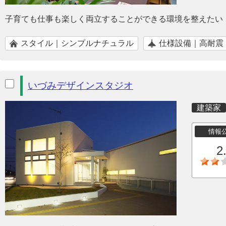
子育ても仕事も楽しく両立することができる環境を整えたい
スタイル｜シンプルナチュラル
仕様設備｜高耐震
いづみデザインスタジオ
建築家
情報
2