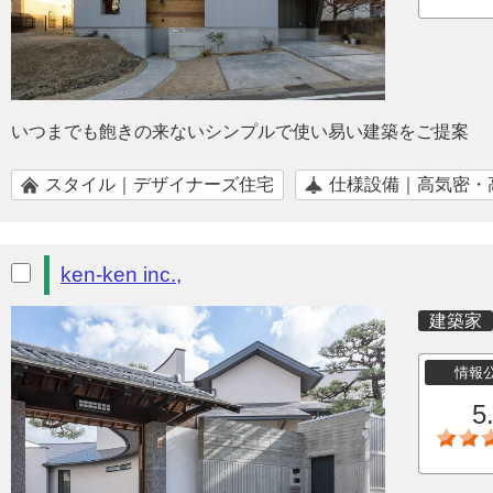
いつまでも飽きの来ないシンプルで使い易い建築をご提案
スタイル｜デザイナーズ住宅
仕様設備｜高気密・
ken-ken inc.,
建築家
情報
5