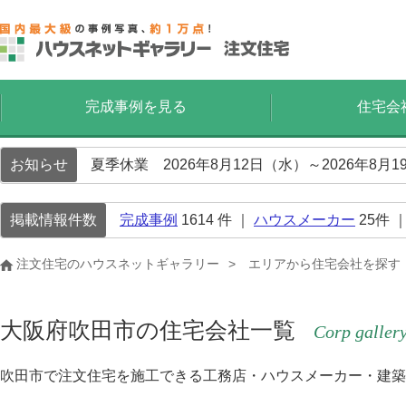
完成事例を見る
住宅会
お知らせ
夏季休業 2026年8月12日（水）～2026年8
掲載情報件数
完成事例
1614
件 ｜
ハウスメーカー
25
件 
注文住宅のハウスネットギャラリー
エリアから住宅会社を探す
大阪府吹田市の住宅会社一覧
Corp galler
吹田市で注文住宅を施工できる工務店・ハウスメーカー・建築