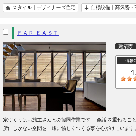
スタイル｜デザイナーズ住宅
仕様設備｜高気密・
ＦＡＲ ＥＡＳＴ
建築家
情報
4
家づくりはお施主さんとの協同作業です。‘会話’を重ねるこ
所にしかない空間を一緒に愉しくつくる事を心がけています