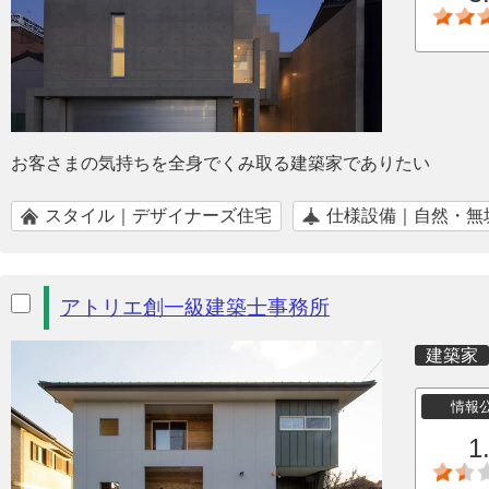
お客さまの気持ちを全身でくみ取る建築家でありたい
スタイル｜デザイナーズ住宅
仕様設備｜自然・無
アトリエ創一級建築士事務所
建築家
情報
1