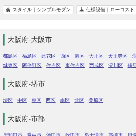
スタイル｜シンプルモダン
仕様設備｜ローコスト
大阪府-大阪市
都島区
福島区
此花区
西区
港区
大正区
天王寺区
城東区
阿倍野区
住吉区
東住吉区
西成区
淀川区
鶴
大阪府-堺市
堺区
中区
東区
西区
南区
北区
美原区
大阪府-市部
岸和田市
豊中市
池田市
吹田市
泉大津市
高槻市
貝