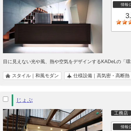
情報
3
目に見えない光や風、熱や空気をデザインするKADeLの「
スタイル｜和風モダン
仕様設備｜高気密・高断熱
じょぶ
工務店
情報