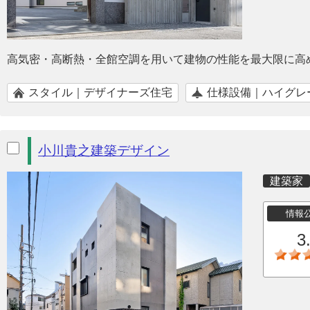
高気密・高断熱・全館空調を用いて建物の性能を最大限に高
スタイル｜デザイナーズ住宅
仕様設備｜ハイグレ
小川貴之建築デザイン
建築家
情報
3