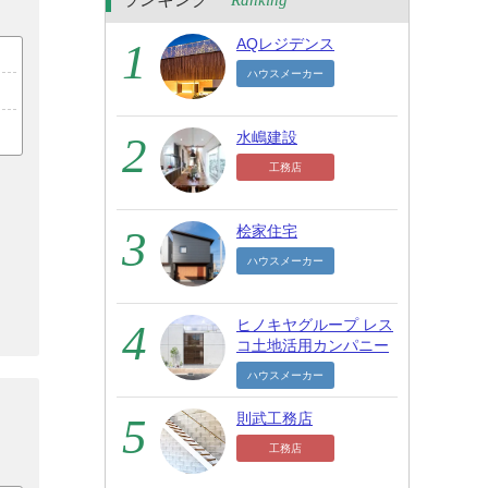
Ranking
AQレジデンス
ハウスメーカー
水嶋建設
工務店
桧家住宅
ハウスメーカー
ヒノキヤグループ レス
コ土地活用カンパニー
ハウスメーカー
則武工務店
工務店