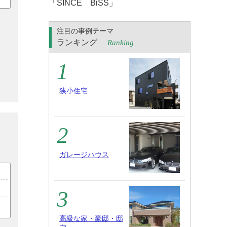
「SINCE BiSS」
注目の事例テーマ
ランキング
Ranking
狭小住宅
ガレージハウス
高級な家・豪邸・邸