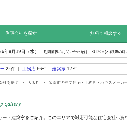
住宅会社を探す
無料で相談する
026年8月19日（水）
期間前後のお問い合わせは、8月20日(木)以降の
ー
25
件 ｜
工務店
66
件 ｜
建築家
12
件
会社を探す
大阪府
泉南市の注文住宅・工務店・ハウスメーカ
p gallery
カー・建築家をご紹介。このエリアで対応可能な住宅会社へ資