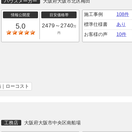
ハウスメーカー
大阪府大阪市北区梅田
施工事例
108件
情報公開度
目安価格帯
標準仕様書
あり
5.0
2479～2740
万
円
お客様の声
10件
備｜ローコスト
工務店
大阪府大阪市中央区南船場