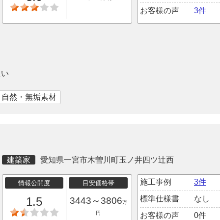
お客様の声
3件
たい
｜自然・無垢素材
建築家
愛知県一宮市木曽川町玉ノ井四ツ辻西
施工事例
3件
情報公開度
目安価格帯
標準仕様書
なし
1.5
3443～3806
万
円
お客様の声
0件