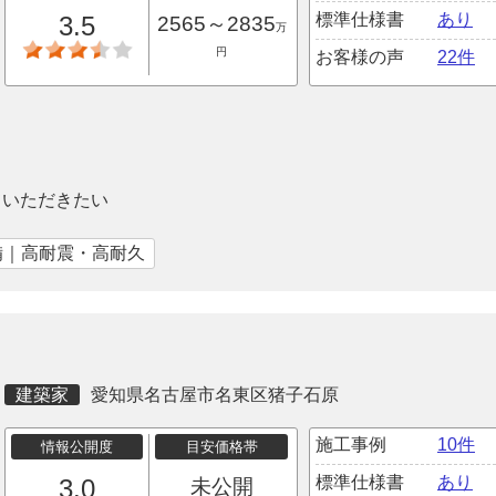
標準仕様書
あり
3.5
2565～2835
万
円
お客様の声
22件
ていただきたい
備｜高耐震・高耐久
建築家
愛知県名古屋市名東区猪子石原
施工事例
10件
情報公開度
目安価格帯
標準仕様書
あり
3.0
未公開