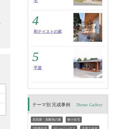
宅
家
和テイストの家
平屋
テーマ別 完成事例
Theme Gallery
高気密・高断熱の家
狭小住宅
2世帯住宅
ガレージハウス
子育て住宅