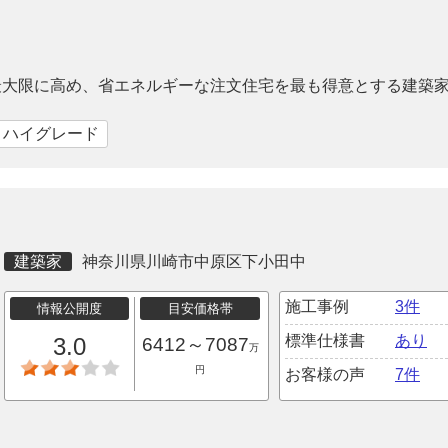
最大限に高め、省エネルギーな注文住宅を最も得意とする建築
｜ハイグレード
建築家
神奈川県川崎市中原区下小田中
施工事例
3件
情報公開度
目安価格帯
標準仕様書
あり
3.0
6412～7087
万
円
お客様の声
7件