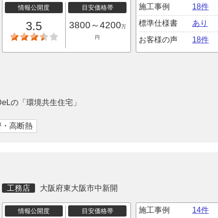
施工事例
18件
情報公開度
目安価格帯
標準仕様書
あり
3.5
3800～4200
万
円
お客様の声
18件
eLの「環境共生住宅」
密・高断熱
工務店
大阪府東大阪市中新開
施工事例
14件
情報公開度
目安価格帯