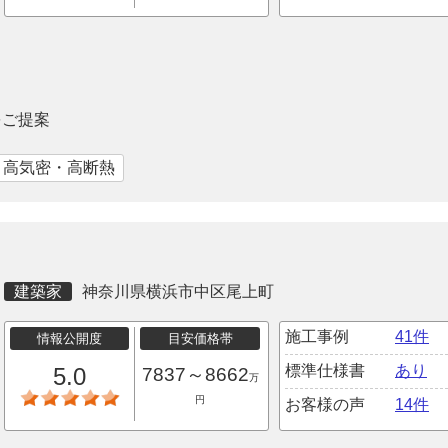
をご提案
｜高気密・高断熱
建築家
神奈川県横浜市中区尾上町
施工事例
41件
情報公開度
目安価格帯
標準仕様書
あり
5.0
7837～8662
万
円
お客様の声
14件