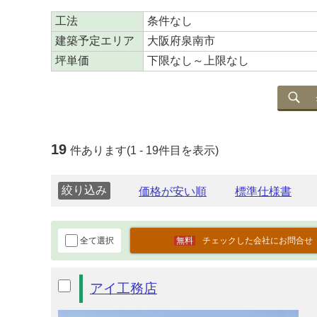
工法
条件なし
建築予定エリア
大阪府泉南市
坪単価
下限なし～上限なし
19
件あります(1 - 19件目を表示)
絞り込み
全て選択
チェックした会社にお問合せ
アイ工務店