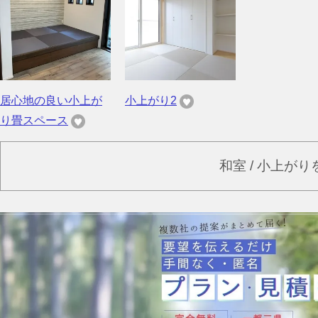
居心地の良い小上が
小上がり2
り畳スペース
和室 / 小上が