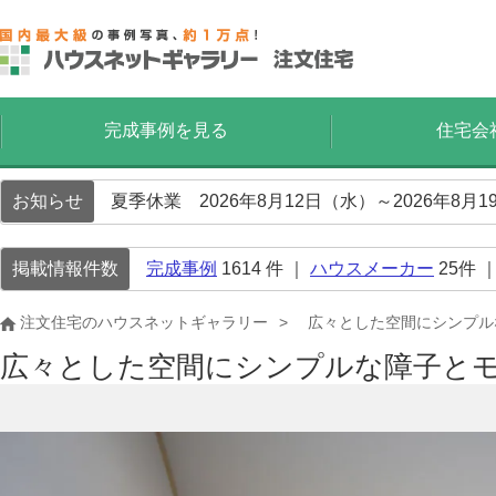
完成事例を見る
住宅会
お知らせ
夏季休業 2026年8月12日（水）～2026年8
掲載情報件数
完成事例
1614
件 ｜
ハウスメーカー
25
件 
注文住宅のハウスネットギャラリー
広々とした空間にシンプル
広々とした空間にシンプルな障子と