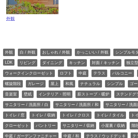
外観
外観
白 / 外観
おしゃれ / 外観
かっこいい / 外観
シンプルモ
LDK
リビング
ダイニング
キッチン
対面 / キッチン
独立型
ウォークインクローゼット
ロフト
中庭
テラス
バルコニー
螺旋階段
ガレージ
屋上
和風
ナチュラル
シンプル
ゴー
音楽室
壁紙
インテリア・照明
薪ストーブ・暖炉
ステンドグ
サニタリー / 洗面所 / 白
サニタリー / 洗面所 / 和
サニタリー / 洗面所
トイレ / 窓
トイレ / 収納
トイレ / クロス
トイレ / タイル
トイ
クローゼット
パントリー
サニタリー / 収納
小屋裏 / 収納
階段
中庭 / ガーデンファニチャー
中庭 / 和
テラス / ウッドデッキ
テ