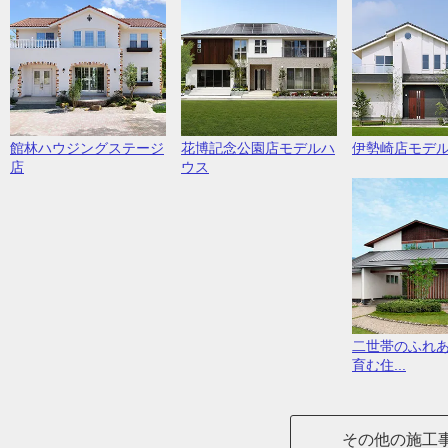
館林ハウジングステージ
花博記念公園店モデルハ
伊勢崎店モデ
店
ウス
二世帯のふれ
育む住...
その他の施工