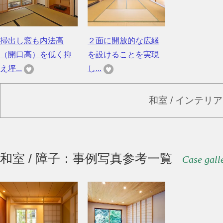
掃出し窓も内法高
２面に開放的な広縁
（開口高）を低く抑
を設けることを実現
え坪...
し...
和室 / インテリ
和室 / 障子：事例写真参考一覧
Case gall