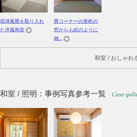
琉球風畳を取り入れ
畳コーナーの座机の
た洋風和室
窓からも絵のように
雑...
和室 / おしゃ
和室 / 照明：事例写真参考一覧
Case gall