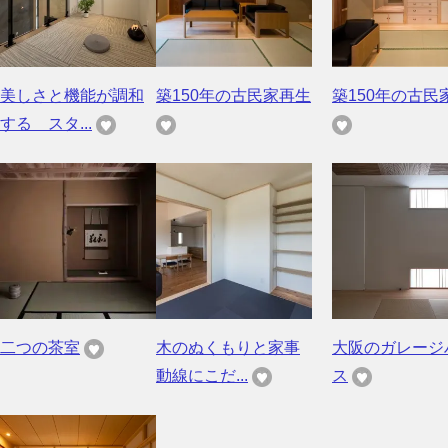
美しさと機能が調和
築150年の古民家再生
築150年の古民
する スタ...
二つの茶室
木のぬくもりと家事
大阪のガレージ
動線にこだ...
ス