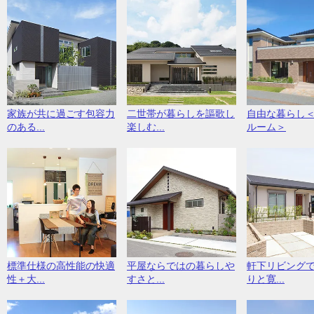
家族が共に過ごす包容力
二世帯が暮らしを謳歌し
自由な暮らし
のある...
楽しむ...
ルーム＞
標準仕様の高性能の快適
平屋ならではの暮らしや
軒下リビング
性＋大...
すさと...
りと寛...