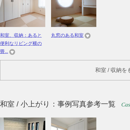
和室、収納：あると
丸窓のある和室
便利なリビング横の
畳...
和室 / 収納
和室 / 小上がり：事例写真参考一覧
Cas