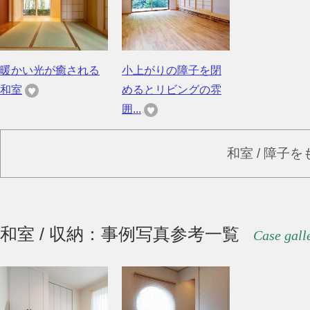
暖かい光が癒される
小上がりの障子を閉
和室
めるとリビングの雰
囲...
和室 / 障子
和室 / 収納：事例写真参考一覧
Case gall