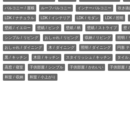
バルコニー / 屋根
ルーフバルコニー
インナーバルコニー
吹き抜
LDK / ナチュラル
LDK / インテリア
LDK / モダン
LDK / 照明
壁紙 / イエロー
壁紙 / ピンク
壁紙 / 柄
壁紙 / ストライプ
壁 
シンプル / リビング
おしゃれ / リビング
収納 / リビング
照明 /
おしゃれ / ダイニング
木 / ダイニング
照明 / ダイニング
円形 テ
黒 / キッチン
木目 / キッチン
スタイリッシュ / キッチン
タイル 
高窓 / 寝室
子供部屋 / シンプル
子供部屋 / かわいい
子供部屋 /
和室 / 収納
和室 / 小上がり