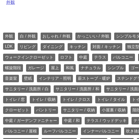
外観
外観
白 / 外観
おしゃれ / 外観
かっこいい / 外観
シンプルモ
LDK
リビング
ダイニング
キッチン
対面 / キッチン
独立型
ウォークインクローゼット
ロフト
中庭
テラス
バルコニー
螺旋階段
ガレージ
屋上
和風
ナチュラル
シンプル
ゴー
音楽室
壁紙
インテリア・照明
薪ストーブ・暖炉
ステンドグ
サニタリー / 洗面所 / 白
サニタリー / 洗面所 / 和
サニタリー / 洗面所
トイレ / 窓
トイレ / 収納
トイレ / クロス
トイレ / タイル
トイ
クローゼット
パントリー
サニタリー / 収納
小屋裏 / 収納
階段
中庭 / ガーデンファニチャー
中庭 / 和
テラス / ウッドデッキ
テ
バルコニー / 屋根
ルーフバルコニー
インナーバルコニー
吹き抜