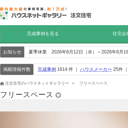
完成事例を見る
住宅会
お知らせ
夏季休業 2026年8月12日（水）～2026年8
掲載情報件数
完成事例
1614
件 ｜
ハウスメーカー
25
件 
注文住宅のハウスネットギャラリー
フリースペース
フリースペース