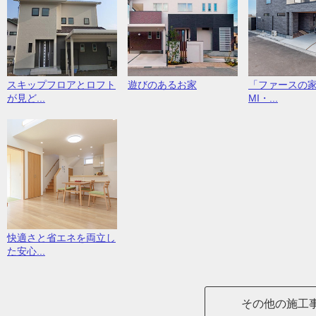
スキップフロアとロフト
遊びのあるお家
「ファースの家
が見ど...
MI・...
快適さと省エネを両立し
た安心...
その他の施工