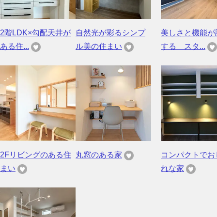
2階LDK×勾配天井が
自然光が彩るシンプ
美しさと機能が
ある住...
ル美の住まい
する スタ...
2Fリビングのある住
丸窓のある家
コンパクトでお
まい
れな家