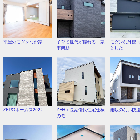
平屋のモダンなお家
子育て世代が憧れる、家
モダンな外観×
事楽動...
とした...
ZEROホームズ2022
ZEH＋長期優良住宅仕様
無駄のない快
のモ...