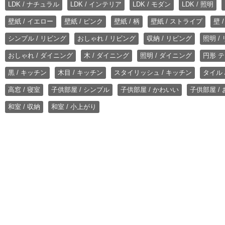
LDK / ナチュラル
LDK / インテリア
LDK / モダン
LDK / 照明
壁紙 / イエロー
壁紙 / ピンク
壁紙 / 柄
壁紙 / ストライプ
壁 
シンプル / リビング
おしゃれ / リビング
収納 / リビング
照明 /
おしゃれ / ダイニング
木 / ダイニング
照明 / ダイニング
円形 テ
黒 / キッチン
木目 / キッチン
スタイリッシュ / キッチン
タイル 
高窓 / 寝室
子供部屋 / シンプル
子供部屋 / かわいい
子供部屋 /
和室 / 収納
和室 / 小上がり