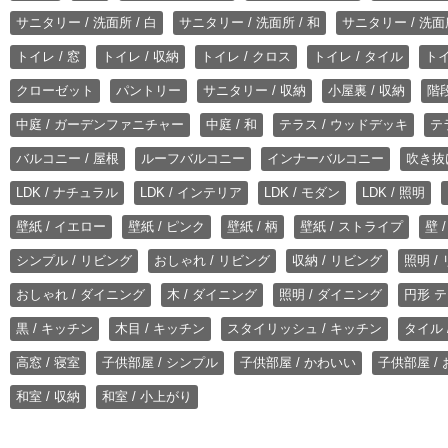
サニタリー / 洗面所 / 白
サニタリー / 洗面所 / 和
サニタリー / 洗面所
トイレ / 窓
トイレ / 収納
トイレ / クロス
トイレ / タイル
トイ
クローゼット
パントリー
サニタリー / 収納
小屋裏 / 収納
階段
中庭 / ガーデンファニチャー
中庭 / 和
テラス / ウッドデッキ
テ
バルコニー / 屋根
ルーフバルコニー
インナーバルコニー
吹き抜
LDK / ナチュラル
LDK / インテリア
LDK / モダン
LDK / 照明
壁紙 / イエロー
壁紙 / ピンク
壁紙 / 柄
壁紙 / ストライプ
壁 
シンプル / リビング
おしゃれ / リビング
収納 / リビング
照明 /
おしゃれ / ダイニング
木 / ダイニング
照明 / ダイニング
円形 テ
黒 / キッチン
木目 / キッチン
スタイリッシュ / キッチン
タイル 
高窓 / 寝室
子供部屋 / シンプル
子供部屋 / かわいい
子供部屋 /
和室 / 収納
和室 / 小上がり