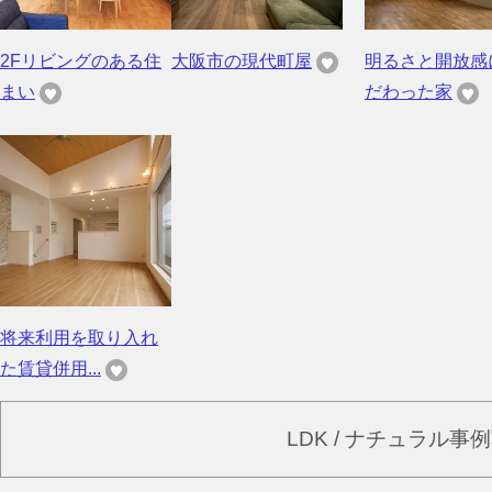
2Fリビングのある住
大阪市の現代町屋
明るさと開放感
まい
だわった家
将来利用を取り入れ
た賃貸併用...
LDK / ナチュラル