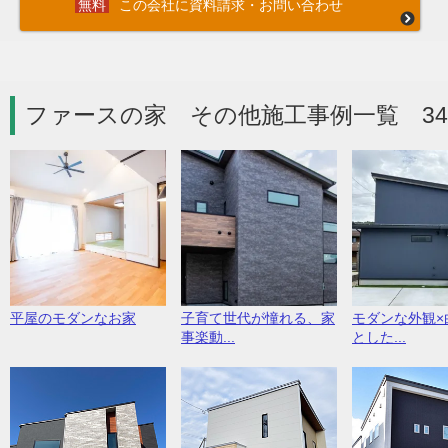
この会社に資料請求・お問い合わせ
ファースの家 その他施工事例一覧 3
平屋のモダンなお家
子育て世代が憧れる、家
モダンな外観×
事楽動...
とした...