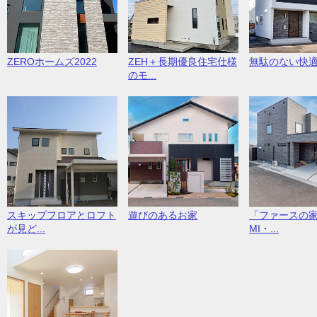
ZEROホームズ2022
ZEH＋長期優良住宅仕様
無駄のない快
のモ...
スキップフロアとロフト
遊びのあるお家
「ファースの家
が見ど...
MI・...