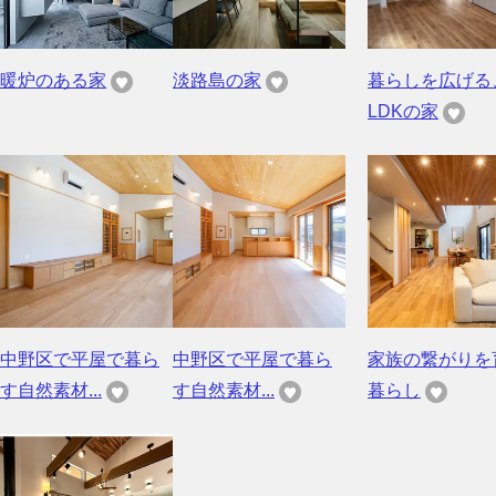
暖炉のある家
淡路島の家
暮らしを広げる
LDKの家
中野区で平屋で暮ら
中野区で平屋で暮ら
家族の繋がりを
す自然素材...
す自然素材...
暮らし