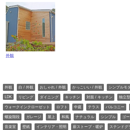
外観
外観
白 / 外観
おしゃれ / 外観
かっこいい / 外観
シンプルモ
LDK
リビング
ダイニング
キッチン
対面 / キッチン
独立型
ウォークインクローゼット
ロフト
中庭
テラス
バルコニー
螺旋階段
ガレージ
屋上
和風
ナチュラル
シンプル
ゴー
音楽室
壁紙
インテリア・照明
薪ストーブ・暖炉
ステンドグ