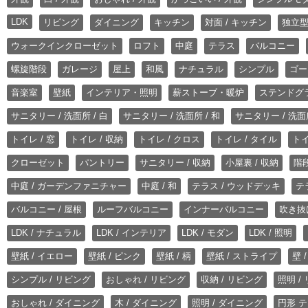
LDK
リビング
ダイニング
キッチン
対面 / キッチン
独立型
ウォークインクローゼット
ロフト
中庭
テラス
バルコニー
螺旋階段
ガレージ
屋上
和風
ナチュラル
シンプル
ゴー
音楽室
壁紙
インテリア・照明
薪ストーブ・暖炉
ステンドグ
サニタリー / 洗面所 / 白
サニタリー / 洗面所 / 和
サニタリー / 洗面所
トイレ / 窓
トイレ / 収納
トイレ / クロス
トイレ / タイル
トイ
クローゼット
パントリー
サニタリー / 収納
小屋裏 / 収納
階段
中庭 / ガーデンファニチャー
中庭 / 和
テラス / ウッドデッキ
テ
バルコニー / 屋根
ルーフバルコニー
インナーバルコニー
吹き抜
LDK / ナチュラル
LDK / インテリア
LDK / モダン
LDK / 照明
壁紙 / イエロー
壁紙 / ピンク
壁紙 / 柄
壁紙 / ストライプ
壁 
シンプル / リビング
おしゃれ / リビング
収納 / リビング
照明 /
おしゃれ / ダイニング
木 / ダイニング
照明 / ダイニング
円形 テ