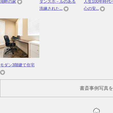
湖畔の家
ダンスホ－ルのある
人生100年時代
洗練された...
心の安...
モダン3階建て住宅
書斎事例写真