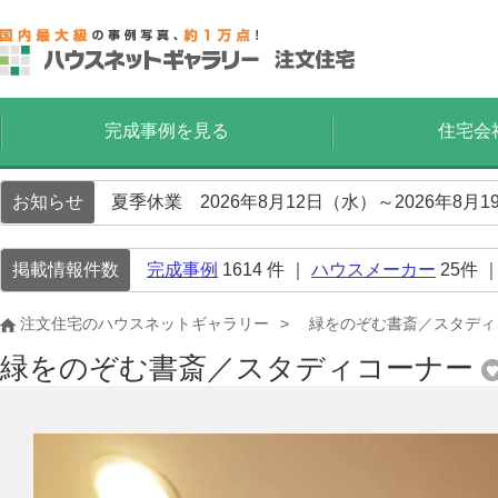
完成事例を見る
住宅会
お知らせ
夏季休業 2026年8月12日（水）～2026年8
掲載情報件数
完成事例
1614
件 ｜
ハウスメーカー
25
件 
注文住宅のハウスネットギャラリー
緑をのぞむ書斎／スタディ
緑をのぞむ書斎／スタディコーナー