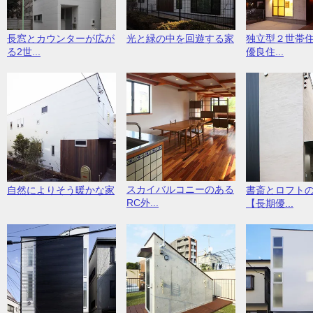
長窓とカウンターが広が
光と緑の中を回遊する家
独立型２世帯
る2世...
優良住...
スカイバルコニーのある
自然によりそう暖かな家
書斎とロフト
RC外...
【長期優...