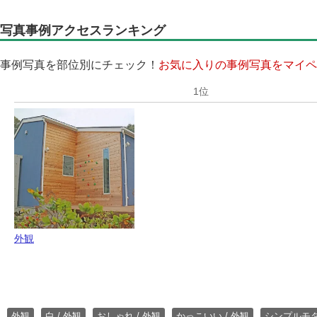
写真事例アクセスランキング
事例写真を部位別にチェック！
お気に入りの事例写真をマイペ
外観
外観
白 / 外観
おしゃれ / 外観
かっこいい / 外観
シンプルモ