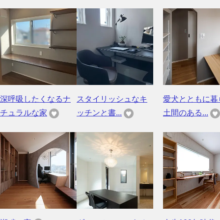
深呼吸したくなるナ
スタイリッシュなキ
愛犬とともに暮
チュラルな家
ッチンと書...
土間のある...