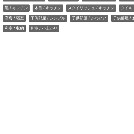
黒 / キッチン
木目 / キッチン
スタイリッシュ / キッチン
タイル 
高窓 / 寝室
子供部屋 / シンプル
子供部屋 / かわいい
子供部屋 /
和室 / 収納
和室 / 小上がり