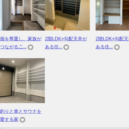
個を尊重し、家族が
2階LDK×勾配天井が
2階LDK×勾配
つながる二...
ある住...
ある住...
釣りと車とサウナを
愛する家