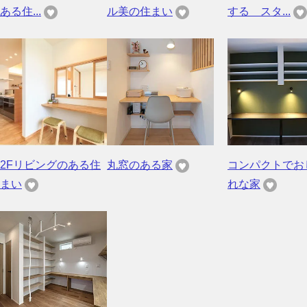
ある住...
ル美の住まい
する スタ...
2Fリビングのある住
丸窓のある家
コンパクトでお
まい
れな家