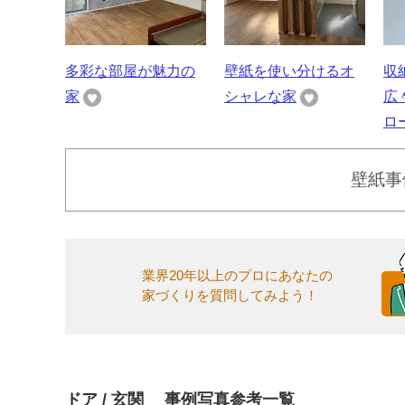
多彩な部屋が魅力の
壁紙を使い分けるオ
収
家
シャレな家
広
ロ
壁紙事
業界20年以上のプロにあなたの
家づくりを質問してみよう！
ドア / 玄関 事例写真参考一覧