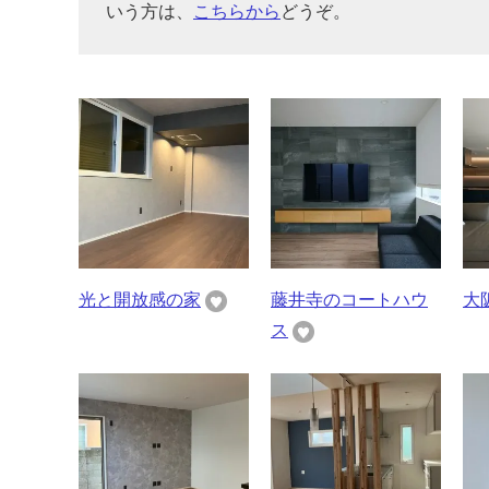
いう方は、
こちらから
どうぞ。
光と開放感の家
藤井寺のコートハウ
大
ス