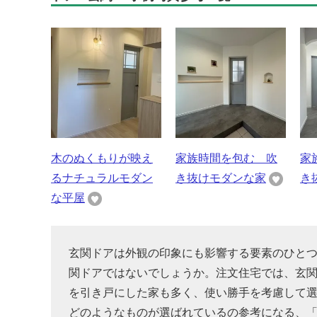
木のぬくもりが映え
家族時間を包む 吹
家
るナチュラルモダン
き抜けモダンな家
き
な平屋
玄関ドアは外観の印象にも影響する要素のひと
関ドアではないでしょうか。注文住宅では、玄
を引き戸にした家も多く、使い勝手を考慮して
どのようなものが選ばれているの参考になる、