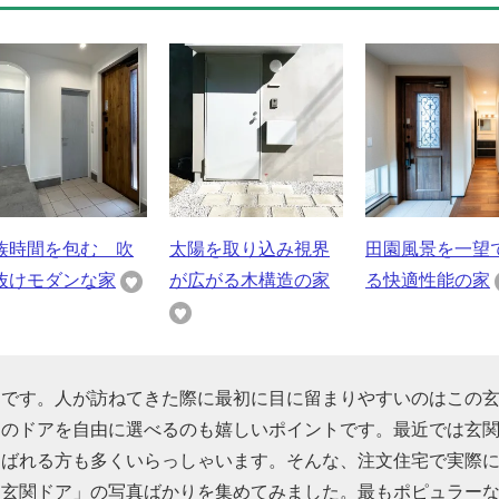
族時間を包む 吹
太陽を取り込み視界
田園風景を一望
抜けモダンな家
が広がる木構造の家
る快適性能の家
つです。人が訪ねてきた際に最初に目に留まりやすいのはこの
関のドアを自由に選べるのも嬉しいポイントです。最近では玄
選ばれる方も多くいらっしゃいます。そんな、注文住宅で実際
「玄関ドア」の写真ばかりを集めてみました。最もポピュラー