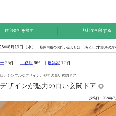
住宅会社を探す
無料で相談する
026年8月19日（水）
期間前後のお問い合わせは、8月20日(木)以降の
ー
25
件 ｜
工務店
66
件 ｜
建築家
12
件
目とシンプルなデザインが魅力の白い玄関ドア
なデザインが魅力の白い玄関ドア
投稿日：2024年7