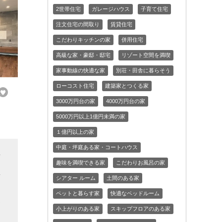
2世帯住宅
ガレージハウス
子育て住宅
注文住宅の間取り
賃貸住宅
こだわりキッチンの家
併用住宅
高級な家・豪邸・邸宅
リゾート空間を満喫
家事動線の快適な家
別荘・田舎に暮らそう
ローコスト住宅
建築家とつくる家
3000万円台の家
4000万円台の家
5000万円以上1億円未満の家
１億円以上の家
中庭・坪庭ある家・コートハウス
変
趣味を満喫できる家
こだわりお風呂の家
屋
シアター ルーム
土間のある家
な
ペットと暮らす家
快適なベッドルーム
家
小上がりのある家
スキップフロアのある家
と