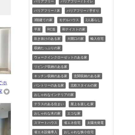
バリアフリー
バリアフリー / トイレ
バリアフリー / 床
バリアフリー / 手すり
3階建ての家
モデルハウス
2人暮らし
平屋
RC造
和テイストの家
吹き抜けのある家
大開口の家
輸入住宅
収納たっぷりの家
ウォークインクローゼットのある家
リビング収納のある家
キッチン収納のある家
玄関収納のある家
でホ
パントリーのある家
北欧スタイルの家
家
おしゃれなインテリアの家
テラスのある住まい
屋上を楽しむ家
おしゃれな木の家
エコな家
スマートハウス
省エネ住宅
太陽光発電
省エネ設備導入
おしゃれな狭小住宅