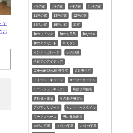
7坪の家
8坪の家
9坪の家
10坪の家
11坪の家
13坪の家
12坪の家
トで
14坪の家
15坪の家
和室
のお
和のリビング
和のお風呂
和な外観
和のアクセント
和モダン
インナーガレージ
子供部屋
子育てのアイディア
完全分離型の2世帯住宅
多世帯住宅
アイランドキッチン
オーダーキッチン
ペニンシュラキッチン
店舗併用住宅
賃貸併用住宅
その他併用住宅
アジアンリゾート
カントリースタイル
ワークスペース
男の趣味部屋
40坪の平屋
30坪の平屋
20坪の平屋