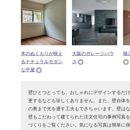
木のぬくもりが映え
大阪のガレージハウ
猫
るナチュラルモダン
ス
な平屋
壁ひとつとっても、おしゃれにデザインするだ
更するなども珍しくありません。また、壁自体
の奥まで光を通す工夫もできちゃいます。壁は
壁もこだわって建てられた注文住宅の事例写真
づくりをご覧ください。気になる写真は簡単に