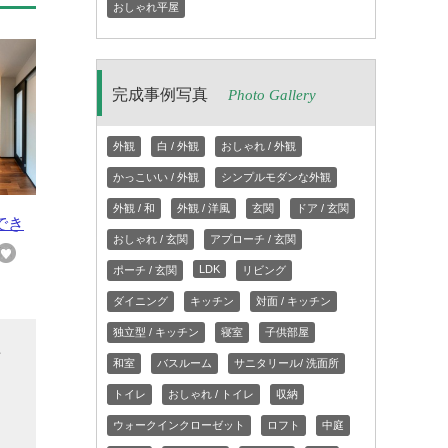
おしゃれ平屋
完成事例写真
Photo Gallery
外観
白 / 外観
おしゃれ / 外観
かっこいい / 外観
シンプルモダンな外観
外観 / 和
外観 / 洋風
玄関
ドア / 玄関
でき
おしゃれ / 玄関
アプローチ / 玄関
LDK
ポーチ / 玄関
リビング
ダイニング
キッチン
対面 / キッチン
独立型 / キッチン
寝室
子供部屋
玄
和室
バスルーム
サニタリール/ 洗面所
関
トイレ
おしゃれ / トイレ
収納
に
ウォークインクローゼット
ロフト
中庭
な