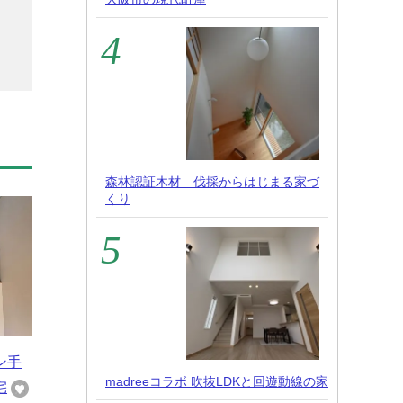
森林認証木材 伐採からはじまる家づ
くり
ン手
madreeコラボ 吹抜LDKと回遊動線の家
宅