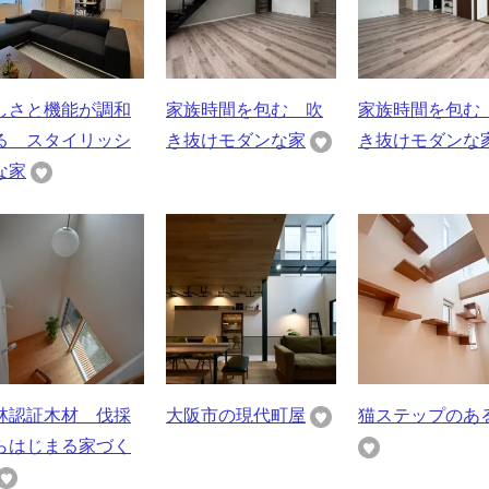
しさと機能が調和
家族時間を包む 吹
家族時間を包む
る スタイリッシ
き抜けモダンな家
き抜けモダンな
な家
林認証木材 伐採
大阪市の現代町屋
猫ステップのあ
らはじまる家づく