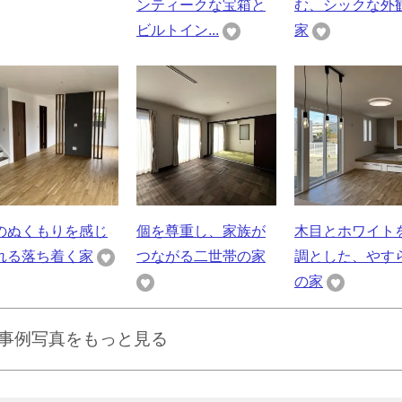
ンティークな宝箱と
む、シックな外
ビルトイン...
家
のぬくもりを感じ
個を尊重し、家族が
木目とホワイト
れる落ち着く家
つながる二世帯の家
調とした、やす
の家
事例写真をもっと見る