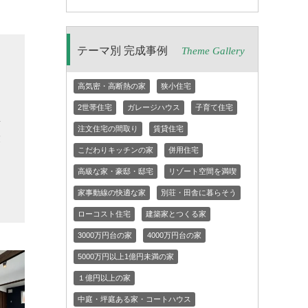
テーマ別 完成事例
Theme Gallery
な
す
高気密・高断熱の家
狭小住宅
り
2世帯住宅
ガレージハウス
子育て住宅
真
注文住宅の間取り
賃貸住宅
役
こだわりキッチンの家
併用住宅
と
高級な家・豪邸・邸宅
リゾート空間を満喫
め
家事動線の快適な家
別荘・田舎に暮らそう
ローコスト住宅
建築家とつくる家
3000万円台の家
4000万円台の家
5000万円以上1億円未満の家
１億円以上の家
中庭・坪庭ある家・コートハウス