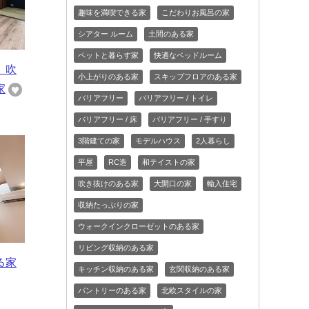
趣味を満喫できる家
こだわりお風呂の家
シアター ルーム
土間のある家
ペットと暮らす家
快適なベッドルーム
 吹
小上がりのある家
スキップフロアのある家
家
バリアフリー
バリアフリー / トイレ
バリアフリー / 床
バリアフリー / 手すり
3階建ての家
モデルハウス
2人暮らし
平屋
RC造
和テイストの家
吹き抜けのある家
大開口の家
輸入住宅
収納たっぷりの家
ウォークインクローゼットのある家
リビング収納のある家
る家
キッチン収納のある家
玄関収納のある家
パントリーのある家
北欧スタイルの家