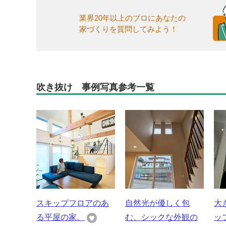
業界20年以上のプロにあなたの
家づくりを質問してみよう！
吹き抜け 事例写真参考一覧
スキップフロアのあ
自然光が優しく包
大
る平屋の家。
む、シックな外観の
ッ