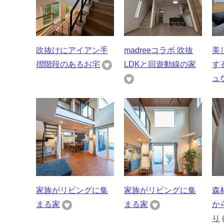
吹抜けにアイアン手
madreeコラボ 吹抜
美
摺階段のあるお宅
LDKと回遊動線の家
す
ュ
家族がリビングに集
家族がリビングに集
森
まる家
まる家
か
り