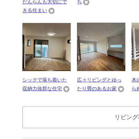
だんらんも大切にで
ち
きる住まい
シックで落ち着いた
広々リビングとゆっ
木
収納力抜群な住宅
たり畳のあるお家
ら
リビング