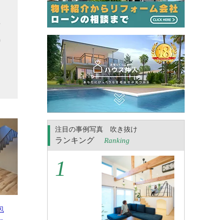
せ
気
る
こ
注目の事例写真 吹き抜け
ランキング
Ranking
包