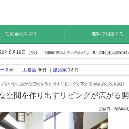
住宅会社を探す
無料で相談する
026年8月19日（水）
期間前後のお問い合わせは、8月20日(木)以降の
ー
25
件 ｜
工務店
66
件 ｜
建築家
12
件
ブを中心に温かな空間を作り出すリビングが広がる開放的な吹き抜け
な空間を作り出すリビングが広がる
投稿日：2024年9