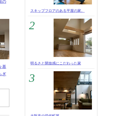
観の
スキップフロアのある平屋の家。
明るさと開放感にこだわった家
を基
らぎ
大阪市の現代町屋