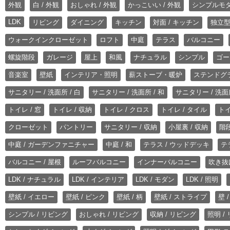
外観
白 / 外観
おしゃれ / 外観
かっこいい / 外観
シンプルモ
LDK
リビング
ダイニング
キッチン
対面 / キッチン
独立型
ウォークインクローゼット
ロフト
中庭
テラス
バルコニー
螺旋階段
ガレージ
屋上
和風
ナチュラル
シンプル
ゴー
音楽室
壁紙
インテリア・照明
薪ストーブ・暖炉
ステンドグ
サニタリー / 洗面所 / 白
サニタリー / 洗面所 / 和
サニタリー / 洗面所
トイレ / 窓
トイレ / 収納
トイレ / クロス
トイレ / タイル
トイ
クローゼット
パントリー
サニタリー / 収納
小屋裏 / 収納
階段
中庭 / ガーデンファニチャー
中庭 / 和
テラス / ウッドデッキ
テ
バルコニー / 屋根
ルーフバルコニー
インナーバルコニー
吹き抜
LDK / ナチュラル
LDK / インテリア
LDK / モダン
LDK / 照明
壁紙 / イエロー
壁紙 / ピンク
壁紙 / 柄
壁紙 / ストライプ
壁 
シンプル / リビング
おしゃれ / リビング
収納 / リビング
照明 /