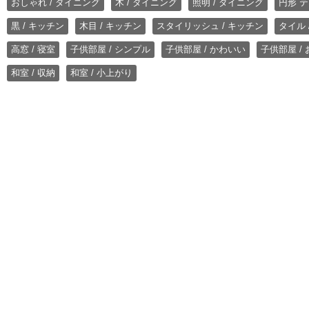
おしゃれ / ダイニング
木 / ダイニング
照明 / ダイニング
円形 テ
黒 / キッチン
木目 / キッチン
スタイリッシュ / キッチン
タイル 
高窓 / 寝室
子供部屋 / シンプル
子供部屋 / かわいい
子供部屋 /
和室 / 収納
和室 / 小上がり