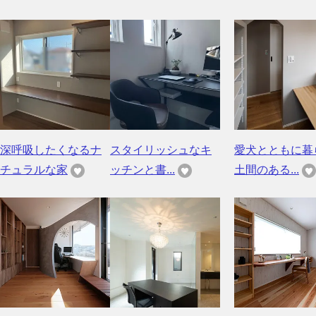
深呼吸したくなるナ
スタイリッシュなキ
愛犬とともに暮
チュラルな家
ッチンと書...
土間のある...