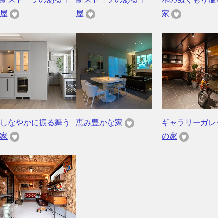
屋
屋
家
しなやかに振る舞う
恵み豊かな家
ギャラリーガレ
家
の家