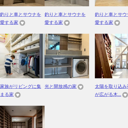
釣りと車とサウナを
釣りと車とサウナを
釣りと車とサウ
愛する家
愛する家
愛する家
家族がリビングに集
光と開放感の家
太陽を取り込み
まる家
が広がる木...