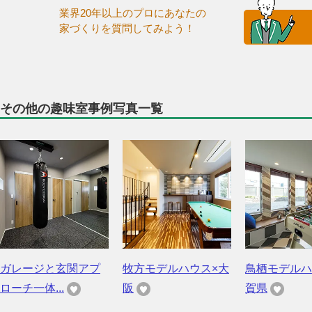
業界20年以上のプロにあなたの
家づくりを質問してみよう！
その他の趣味室事例写真一覧
ガレージと玄関アプ
牧方モデルハウス×大
鳥栖モデルハ
ローチ一体...
阪
賀県