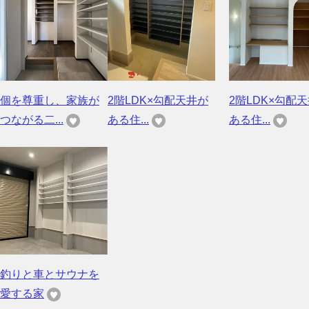
個を尊重し、家族が
2階LDK×勾配天井が
2階LDK×勾配
つながる二...
ある住...
ある住...
釣りと車とサウナを
愛する家