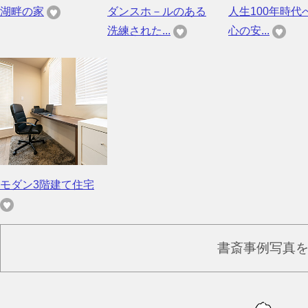
湖畔の家
ダンスホ－ルのある
人生100年時代
洗練された...
心の安...
モダン3階建て住宅
書斎事例写真