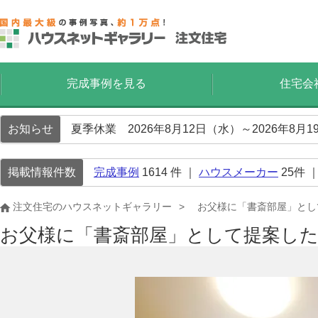
完成事例を見る
住宅会
お知らせ
夏季休業 2026年8月12日（水）～2026年8
掲載情報件数
完成事例
1614
件 ｜
ハウスメーカー
25
件 
注文住宅のハウスネットギャラリー
お父様に「書斎部屋」とし
お父様に「書斎部屋」として提案し