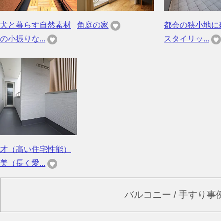
犬と暮らす自然素材
角庭の家
都会の狭小地に
の小振りな...
スタイリッ...
才（高い住宅性能）
美（長く愛...
バルコニー / 手すり