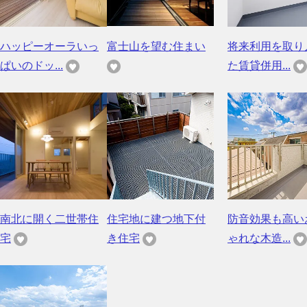
ハッピーオーラいっ
富士山を望む住まい
将来利用を取り
ぱいのドッ...
た賃貸併用...
南北に開く二世帯住
住宅地に建つ地下付
防音効果も高い
宅
き住宅
ゃれな木造...