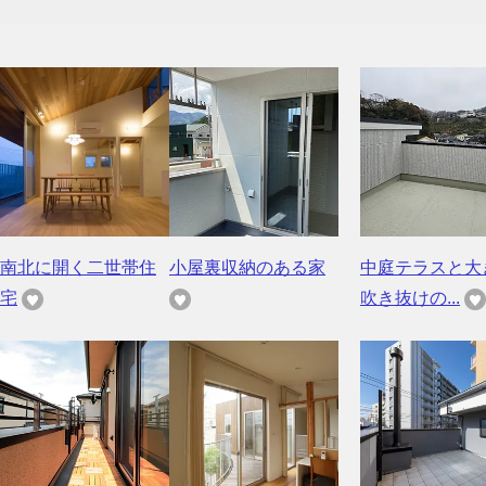
南北に開く二世帯住
小屋裏収納のある家
中庭テラスと大
宅
吹き抜けの...