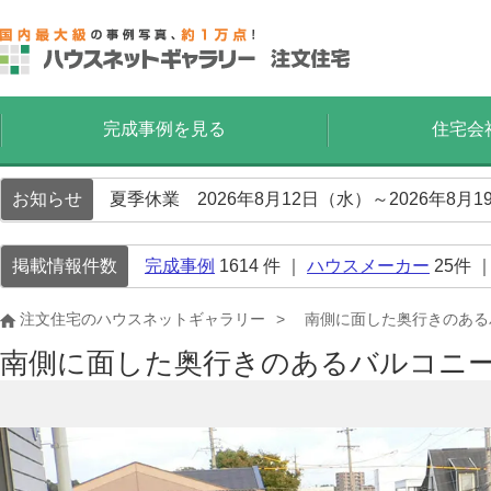
完成事例を見る
住宅会
お知らせ
夏季休業 2026年8月12日（水）～2026年8
掲載情報件数
完成事例
1614
件 ｜
ハウスメーカー
25
件 
注文住宅のハウスネットギャラリー
南側に面した奥行きのある
南側に面した奥行きのあるバルコニ