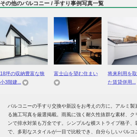
その他のバルコニー / 手すり事例写真一覧
18坪の収納豊富な狭
富士山を望む住まい
将来利用を取
小3階建...
た賃貸併用...
バルコニーの手すり交換や新設をお考えの方に。アルミ製
る施工写真を厳選掲載。雨風に強く耐久性抜群な素材、ク
ンで排水対策も万全です。シンプルな横ストライプ格子、
で、多彩なスタイルが一目で比較でき、自分らしいバルコ