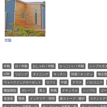
外観
外観
白 / 外観
おしゃれ / 外観
かっこいい / 外観
シンプルモ
LDK
リビング
ダイニング
キッチン
対面 / キッチン
独立型
ウォークインクローゼット
ロフト
中庭
テラス
バルコニー
螺旋階段
ガレージ
屋上
和風
ナチュラル
シンプル
ゴー
音楽室
壁紙
インテリア・照明
薪ストーブ・暖炉
ステンドグ
サニタリー / 洗面所 / 白
サニタリー / 洗面所 / 和
サニタリー / 洗面所