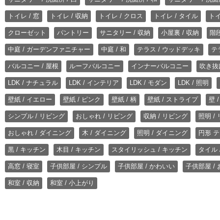
トイレ / 窓
トイレ / 収納
トイレ / クロス
トイレ / タイル
トイ
クローゼット
パントリー
サニタリー / 収納
小屋裏 / 収納
階段
中庭 / ガーデンファニチャー
中庭 / 和
テラス / ウッドデッキ
テ
バルコニー / 屋根
ルーフバルコニー
インナーバルコニー
吹き抜
LDK / ナチュラル
LDK / インテリア
LDK / モダン
LDK / 照明
壁紙 / イエロー
壁紙 / ピンク
壁紙 / 柄
壁紙 / ストライプ
壁 
シンプル / リビング
おしゃれ / リビング
収納 / リビング
照明 /
おしゃれ / ダイニング
木 / ダイニング
照明 / ダイニング
円形 テ
黒 / キッチン
木目 / キッチン
スタイリッシュ / キッチン
タイル 
高窓 / 寝室
子供部屋 / シンプル
子供部屋 / かわいい
子供部屋 /
和室 / 収納
和室 / 小上がり