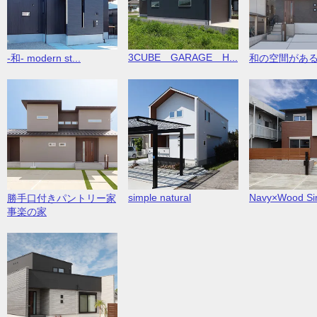
3CUBE GARAGE H...
-和- modern st...
和の空間があ
simple natural
Navy×Wood Sim
勝手口付きパントリー家
事楽の家