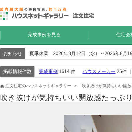
完成事例を見る
住宅会
お知らせ
夏季休業 2026年8月12日（水）～2026年8
掲載情報件数
完成事例
1614
件 ｜
ハウスメーカー
25
件 
注文住宅のハウスネットギャラリー
吹き抜けが気持ちいい開放
吹き抜けが気持ちいい開放感たっぷ