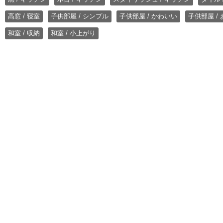
高窓 / 寝室
子供部屋 / シンプル
子供部屋 / かわいい
子供部屋 /
和室 / 収納
和室 / 小上がり