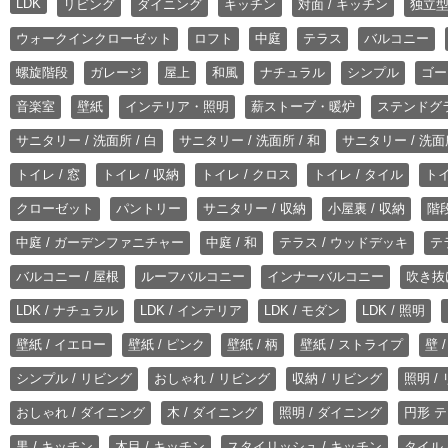
LDK
リビング
ダイニング
キッチン
対面 / キッチン
独立型
ウォークインクローゼット
ロフト
中庭
テラス
バルコニー
螺旋階段
ガレージ
屋上
和風
ナチュラル
シンプル
ゴー
音楽室
壁紙
インテリア・照明
薪ストーブ・暖炉
ステンドグ
サニタリー / 洗面所 / 白
サニタリー / 洗面所 / 和
サニタリー / 洗面所
トイレ / 窓
トイレ / 収納
トイレ / クロス
トイレ / タイル
トイ
クローゼット
パントリー
サニタリー / 収納
小屋裏 / 収納
階段
中庭 / ガーデンファニチャー
中庭 / 和
テラス / ウッドデッキ
テ
バルコニー / 屋根
ルーフバルコニー
インナーバルコニー
吹き抜
LDK / ナチュラル
LDK / インテリア
LDK / モダン
LDK / 照明
壁紙 / イエロー
壁紙 / ピンク
壁紙 / 柄
壁紙 / ストライプ
壁 
シンプル / リビング
おしゃれ / リビング
収納 / リビング
照明 /
おしゃれ / ダイニング
木 / ダイニング
照明 / ダイニング
円形 テ
黒 / キッチン
木目 / キッチン
スタイリッシュ / キッチン
タイル 