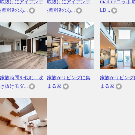
吹抜けにアイアン手
吹抜けにアイアン手
madreeコラボ 
摺階段のあ...
摺階段のあ...
LD...
家族時間を包む 吹
家族がリビングに集
家族がリビング
き抜けモダ...
まる家
まる家