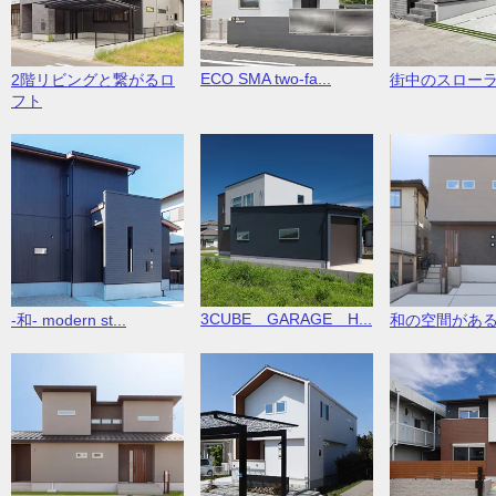
ECO SMA two-fa...
2階リビングと繋がるロ
街中のスロー
フト
3CUBE GARAGE H...
-和- modern st...
和の空間があ