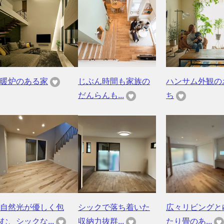
暖炉のある家
じぶん時間も家族の
ハンサム外観の
だんらんも...
ち
自然光が優しく包
シックで落ち着いた
広々リビングと
む、シックな...
収納力抜群...
たり畳のあ...