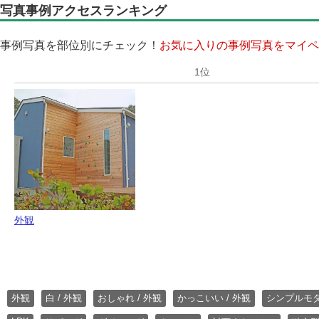
写真事例アクセスランキング
事例写真を部位別にチェック！
お気に入りの事例写真をマイペ
外観
外観
白 / 外観
おしゃれ / 外観
かっこいい / 外観
シンプルモ