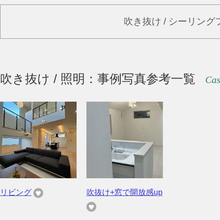
吹き抜け / シーリン
吹き抜け / 照明：事例写真参考一覧
Cas
リビング
吹抜け+窓で開放感up