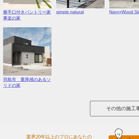
simple natural
Navy×Wood Sim
勝手口付きパントリー家
事楽の家
羽島市 重厚感のあるソ
リドの家
その他の施工
業界20年以上のプロにあなたの