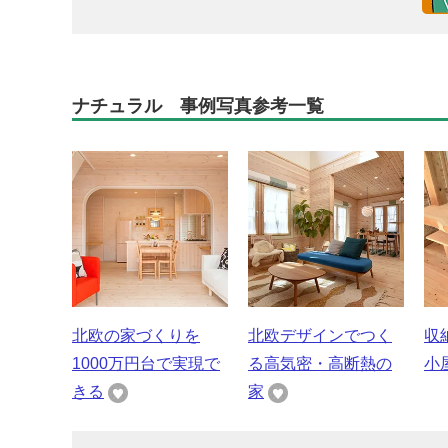
ナチュラル 事例写真参考一覧
北欧の家づくりを
北欧デザインでつく
収
1000万円台で実現で
る高気密・高断熱の
小
きる
家