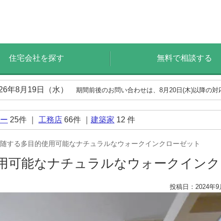
住宅会社を探す
無料で相談する
026年8月19日（水）
期間前後のお問い合わせは、8月20日(木)以降の
ー
25
件 ｜
工務店
66
件 ｜
建築家
12
件
随する多目的使用可能なナチュラルなウォークインクローゼット
用可能なナチュラルなウォークイン
投稿日：2024年9