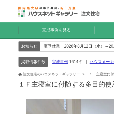
完成事例を見る
お知らせ
夏季休業 2026年8月12日（水）～2
掲載情報件数
完成事例
1614
件 ｜
ハウスメーカ
注文住宅のハウスネットギャラリー
１Ｆ主寝室に付
１Ｆ主寝室に付随する多目的使