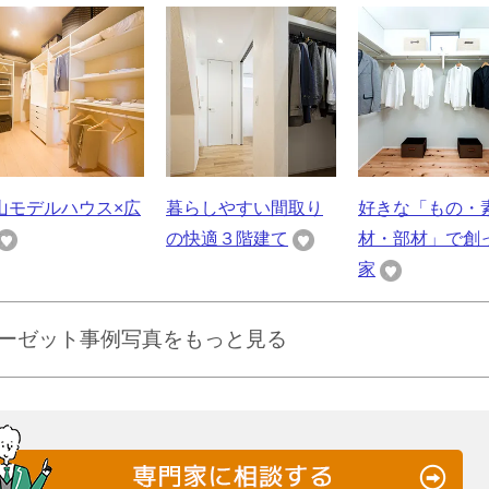
山モデルハウス×広
暮らしやすい間取り
好きな「もの・
の快適３階建て
材・部材」で創
家
ーゼット事例写真をもっと見る