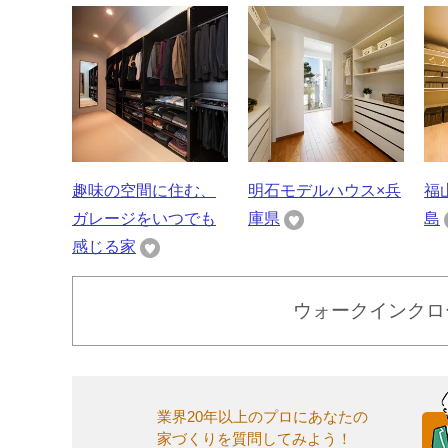
趣味の空間に住む、
明石モデルハウス×兵
福
ガレージをいつでも
庫県
島
感じる家
ウォークインクロ
業界20年以上のプロにあなたの
家づくりを質問してみよう！