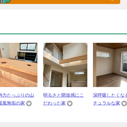
納力たっぷりの山
明るさと開放感にこ
深呼吸したくな
屋風無垢の家
だわった家
チュラルな家