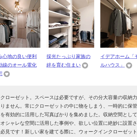
み心地の良い便利
採光たっぷり家族の
イデアホーム「
動線のオール電化
絆を育む住まい
ルハウス」
宅
ンクローゼット。スペースは必要ですが、その分大容量の収納
ありません。常にクローゼットの中に物をしまう、一時的に保
」を有効的に活用した写真ばかりを集めました。収納空間とし
をオシャレな空間に活用した事例や、欲しい位置に絶妙に設置
は必見です！新しい家を建てる際に、ウォークインクローゼッ