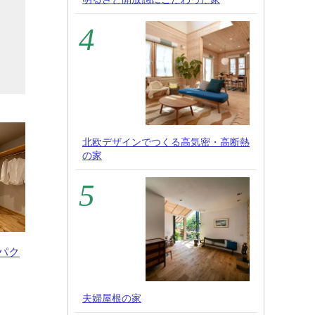
け
と
北欧デザインでつくる高気密・高断熱
の家
ンパク
夫婦屋根の家