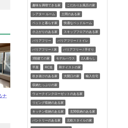
趣味を満喫できる家
こだわりお風呂の家
シアター ルーム
土間のある家
ペットと暮らす家
快適なベッドルーム
小上がりのある家
スキップフロアのある家
バリアフリー
バリアフリー / トイレ
バリアフリー / 床
バリアフリー / 手すり
3階建ての家
モデルハウス
2人暮らし
平屋
RC造
和テイストの家
吹き抜けのある家
大開口の家
輸入住宅
収納たっぷりの家
ウォークインクローゼットのある家
るナ
リビング収納のある家
キッチン収納のある家
玄関収納のある家
パントリーのある家
北欧スタイルの家