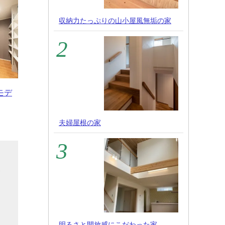
収納力たっぷりの山小屋風無垢の家
モデ
夫婦屋根の家
力
管
て
さ
ト
明るさと開放感にこだわった家