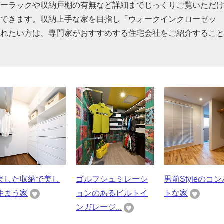
ガーラックや収納戸棚の有無など詳細までじっくりご覧いただ
もできます。収納上手な家を目指し「ウォークインクローゼッ
されたい方は、専門家がおすすめする住宅会社をご紹介するこ
実した収納で美し
ゴルフシュミレーシ
男前Styleのコ
住まう家
ョンのあるビルトイ
トな家
ンガレージ...