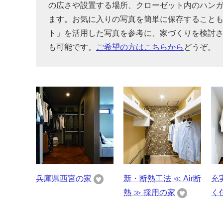
の広さや設置する場所、クローゼット内のハン
ます。お気に入りの写真を簡単に保存すること
ト」を活用した写真を参考に、家づくりを検討
も可能です。
ご希望の方はこちらから
どうぞ。
兵庫県西宮の家
新・断熱工法 ≪ Air断
充
熱 ≫ 採用の家
く