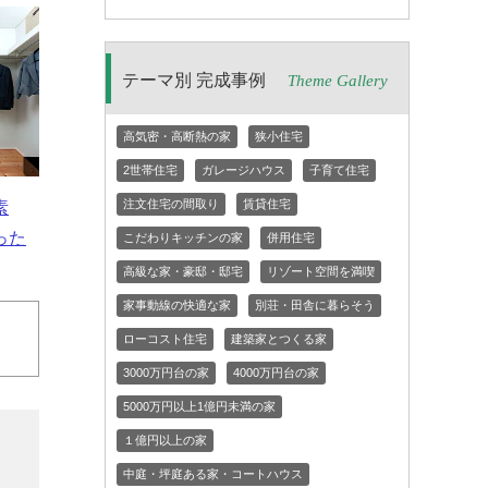
テーマ別 完成事例
Theme Gallery
高気密・高断熱の家
狭小住宅
2世帯住宅
ガレージハウス
子育て住宅
注文住宅の間取り
賃貸住宅
素
った
こだわりキッチンの家
併用住宅
高級な家・豪邸・邸宅
リゾート空間を満喫
家事動線の快適な家
別荘・田舎に暮らそう
ローコスト住宅
建築家とつくる家
3000万円台の家
4000万円台の家
5000万円以上1億円未満の家
１億円以上の家
中庭・坪庭ある家・コートハウス