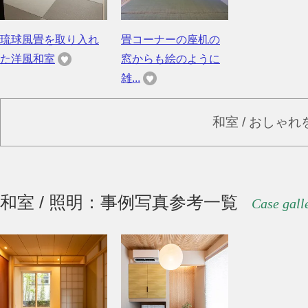
琉球風畳を取り入れ
畳コーナーの座机の
た洋風和室
窓からも絵のように
雑...
和室 / おしゃ
和室 / 照明：事例写真参考一覧
Case gall