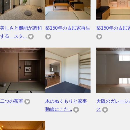
美しさと機能が調和
築150年の古民家再生
築150年の古民
する スタ...
二つの茶室
木のぬくもりと家事
大阪のガレージ
動線にこだ...
ス