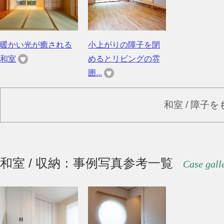
暖かい光が癒される
小上がりの障子を閉
和室
めるとリビングの雰
囲...
和室 / 障子
和室 / 収納：事例写真参考一覧
Case gall