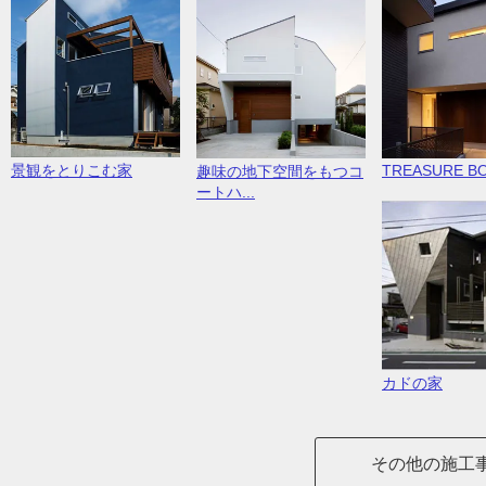
TREASURE B
景観をとりこむ家
趣味の地下空間をもつコ
ートハ...
カドの家
その他の施工