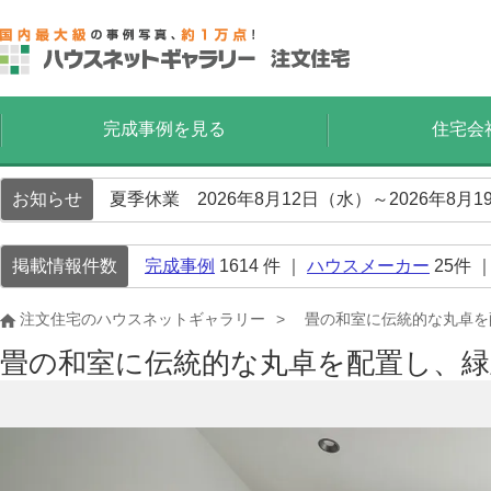
完成事例を見る
住宅会
お知らせ
夏季休業 2026年8月12日（水）～2026年8
掲載情報件数
完成事例
1614
件 ｜
ハウスメーカー
25
件 
注文住宅のハウスネットギャラリー
畳の和室に伝統的な丸卓を
畳の和室に伝統的な丸卓を配置し、