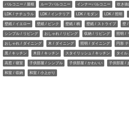
バルコニー / 屋根
ルーフバルコニー
インナーバルコニー
吹き抜
LDK / ナチュラル
LDK / インテリア
LDK / モダン
LDK / 照明
壁紙 / イエロー
壁紙 / ピンク
壁紙 / 柄
壁紙 / ストライプ
壁 
シンプル / リビング
おしゃれ / リビング
収納 / リビング
照明 /
おしゃれ / ダイニング
木 / ダイニング
照明 / ダイニング
円形 テ
黒 / キッチン
木目 / キッチン
スタイリッシュ / キッチン
タイル 
高窓 / 寝室
子供部屋 / シンプル
子供部屋 / かわいい
子供部屋 /
和室 / 収納
和室 / 小上がり