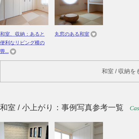
和室、収納：あると
丸窓のある和室
便利なリビング横の
畳...
和室 / 収納
和室 / 小上がり：事例写真参考一覧
Cas