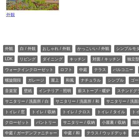
外観
外観
白 / 外観
おしゃれ / 外観
かっこいい / 外観
シンプルモ
LDK
リビング
ダイニング
キッチン
対面 / キッチン
独立型
ウォークインクローゼット
ロフト
中庭
テラス
バルコニー
螺旋階段
ガレージ
屋上
和風
ナチュラル
シンプル
ゴー
音楽室
壁紙
インテリア・照明
薪ストーブ・暖炉
ステンドグ
サニタリー / 洗面所 / 白
サニタリー / 洗面所 / 和
サニタリー / 洗面所
トイレ / 窓
トイレ / 収納
トイレ / クロス
トイレ / タイル
トイ
クローゼット
パントリー
サニタリー / 収納
小屋裏 / 収納
階段
中庭 / ガーデンファニチャー
中庭 / 和
テラス / ウッドデッキ
テ