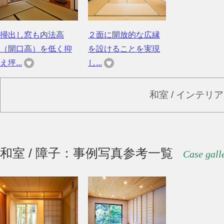
掃出し窓も内法高
２面に開放的な広縁
（開口高）を低く抑
を設けることを実現
え坪...
し...
和室 / インテリ
和室 / 障子：事例写真参考一覧
Case gall