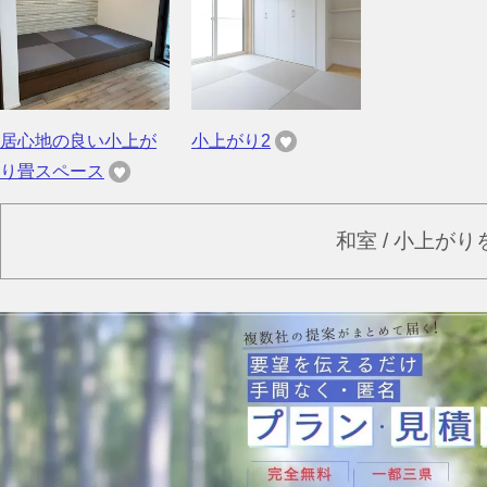
居心地の良い小上が
小上がり2
り畳スペース
和室 / 小上が