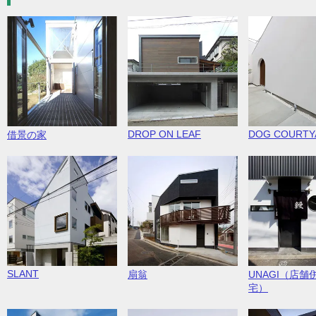
DROP ON LEAF
DOG COURTYA
借景の家
SLANT
扇翁
UNAGI（店舗
宅）