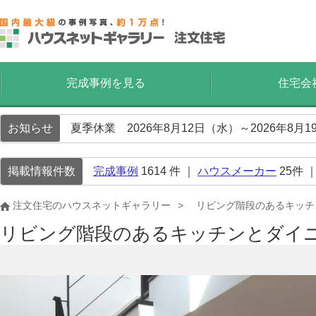
完成事例を見る
住宅会
お知らせ
夏季休業 2026年8月12日（水）～2026年8
掲載情報件数
完成事例
1614
件 ｜
ハウスメーカー
25
件 
注文住宅のハウスネットギャラリー
リビング階段のあるキッチ
リビング階段のあるキッチンとダイ