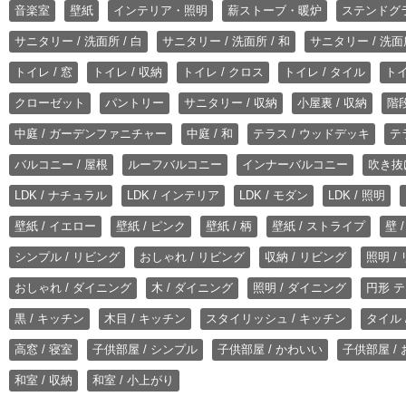
音楽室
壁紙
インテリア・照明
薪ストーブ・暖炉
ステンドグ
サニタリー / 洗面所 / 白
サニタリー / 洗面所 / 和
サニタリー / 洗面所
トイレ / 窓
トイレ / 収納
トイレ / クロス
トイレ / タイル
トイ
クローゼット
パントリー
サニタリー / 収納
小屋裏 / 収納
階段
中庭 / ガーデンファニチャー
中庭 / 和
テラス / ウッドデッキ
テ
バルコニー / 屋根
ルーフバルコニー
インナーバルコニー
吹き抜
LDK / ナチュラル
LDK / インテリア
LDK / モダン
LDK / 照明
壁紙 / イエロー
壁紙 / ピンク
壁紙 / 柄
壁紙 / ストライプ
壁 
シンプル / リビング
おしゃれ / リビング
収納 / リビング
照明 /
おしゃれ / ダイニング
木 / ダイニング
照明 / ダイニング
円形 テ
黒 / キッチン
木目 / キッチン
スタイリッシュ / キッチン
タイル 
高窓 / 寝室
子供部屋 / シンプル
子供部屋 / かわいい
子供部屋 /
和室 / 収納
和室 / 小上がり