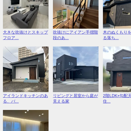
大きな吹抜けとスキップ
吹抜けにアイアン手摺階
木のぬくもり
フロア...
段のあ...
る落ち...
アイランドキッチンのあ
リビングと居室から庭が
2階LDK×勾配
る、バ...
見える家
住...