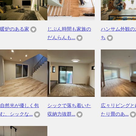
暖炉のある家
じぶん時間も家族の
ハンサム外観の
だんらんも...
ち
自然光が優しく包
シックで落ち着いた
広々リビングと
む、シックな...
収納力抜群...
たり畳のあ...