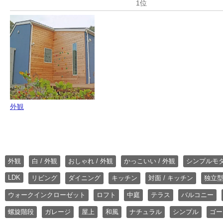
外観
外観
白 / 外観
おしゃれ / 外観
かっこいい / 外観
シンプルモ
LDK
リビング
ダイニング
キッチン
対面 / キッチン
独立型
ウォークインクローゼット
ロフト
中庭
テラス
バルコニー
螺旋階段
ガレージ
屋上
和風
ナチュラル
シンプル
ゴー