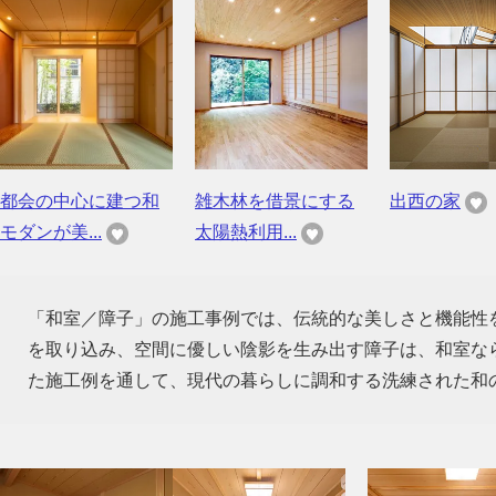
都会の中心に建つ和
雑木林を借景にする
出西の家
モダンが美...
太陽熱利用...
「和室／障子」の施工事例では、伝統的な美しさと機能性
を取り込み、空間に優しい陰影を生み出す障子は、和室な
た施工例を通して、現代の暮らしに調和する洗練された和