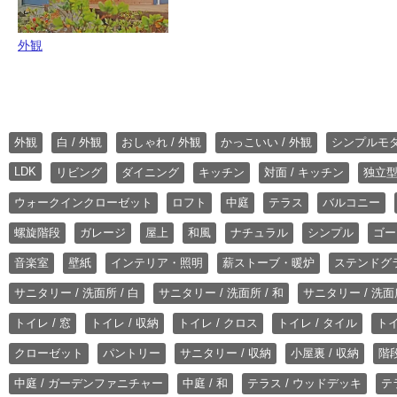
外観
外観
白 / 外観
おしゃれ / 外観
かっこいい / 外観
シンプルモ
LDK
リビング
ダイニング
キッチン
対面 / キッチン
独立型
ウォークインクローゼット
ロフト
中庭
テラス
バルコニー
螺旋階段
ガレージ
屋上
和風
ナチュラル
シンプル
ゴー
音楽室
壁紙
インテリア・照明
薪ストーブ・暖炉
ステンドグ
サニタリー / 洗面所 / 白
サニタリー / 洗面所 / 和
サニタリー / 洗面所
トイレ / 窓
トイレ / 収納
トイレ / クロス
トイレ / タイル
トイ
クローゼット
パントリー
サニタリー / 収納
小屋裏 / 収納
階段
中庭 / ガーデンファニチャー
中庭 / 和
テラス / ウッドデッキ
テ