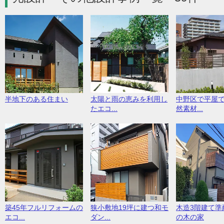
半地下のある住まい
太陽と雨の恵みを利用し
中野区で平屋
たエコ...
然素材...
築45年フルリフォームの
狭小敷地19坪に建つ和モ
木造3階建て準
エコ...
ダン...
の木の家