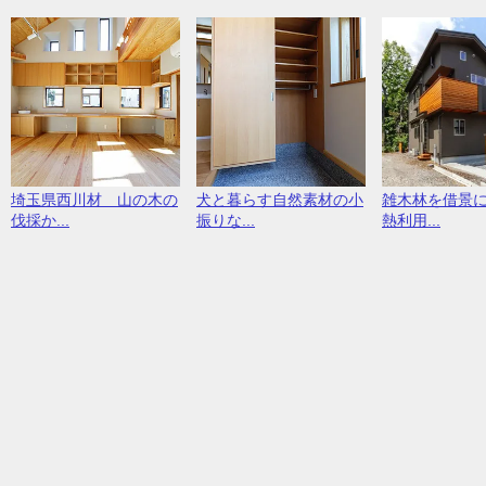
埼玉県西川材 山の木の
犬と暮らす自然素材の小
雑木林を借景
伐採か...
振りな...
熱利用...