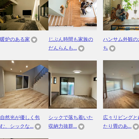
暖炉のある家
じぶん時間も家族の
ハンサム外観の
だんらんも...
ち
自然光が優しく包
シックで落ち着いた
広々リビングと
む、シックな...
収納力抜群...
たり畳のあ...