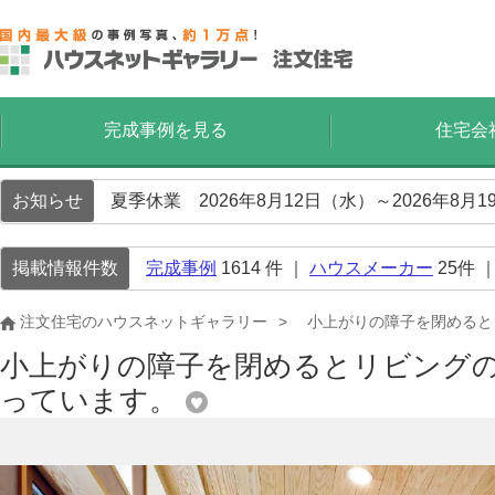
完成事例を見る
住宅会
お知らせ
夏季休業 2026年8月12日（水）～2026年8
掲載情報件数
完成事例
1614
件 ｜
ハウスメーカー
25
件 
注文住宅のハウスネットギャラリー
小上がりの障子を閉めると
小上がりの障子を閉めるとリビング
っています。