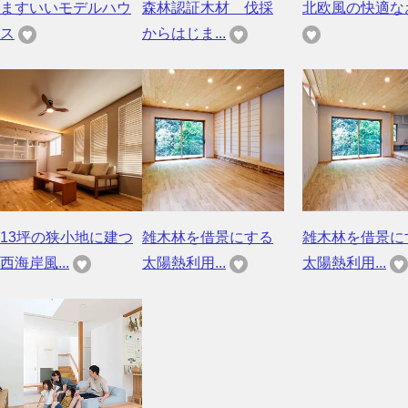
ますいいモデルハウ
森林認証木材 伐採
北欧風の快適な
ス
からはじま...
13坪の狭小地に建つ
雑木林を借景にする
雑木林を借景に
西海岸風...
太陽熱利用...
太陽熱利用...