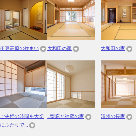
伊豆高原の住まい
大和田の家
大和田の家
ご夫婦の時間を大切
L型庇と袖壁の家
清州の長家
にふたりで...