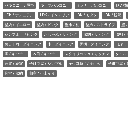
バルコニー / 屋根
ルーフバルコニー
インナーバルコニー
吹き抜
LDK / ナチュラル
LDK / インテリア
LDK / モダン
LDK / 照明
壁紙 / イエロー
壁紙 / ピンク
壁紙 / 柄
壁紙 / ストライプ
壁 
シンプル / リビング
おしゃれ / リビング
収納 / リビング
照明 /
おしゃれ / ダイニング
木 / ダイニング
照明 / ダイニング
円形 テ
黒 / キッチン
木目 / キッチン
スタイリッシュ / キッチン
タイル 
高窓 / 寝室
子供部屋 / シンプル
子供部屋 / かわいい
子供部屋 /
和室 / 収納
和室 / 小上がり