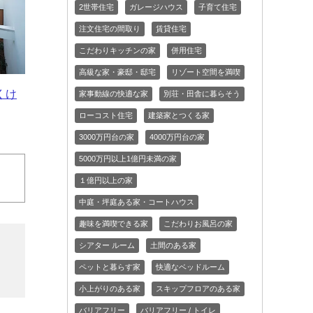
2世帯住宅
ガレージハウス
子育て住宅
注文住宅の間取り
賃貸住宅
こだわりキッチンの家
併用住宅
高級な家・豪邸・邸宅
リゾート空間を満喫
くけ
家事動線の快適な家
別荘・田舎に暮らそう
ローコスト住宅
建築家とつくる家
3000万円台の家
4000万円台の家
5000万円以上1億円未満の家
１億円以上の家
中庭・坪庭ある家・コートハウス
趣味を満喫できる家
こだわりお風呂の家
シアター ルーム
土間のある家
ペットと暮らす家
快適なベッドルーム
小上がりのある家
スキップフロアのある家
バリアフリー
バリアフリー / トイレ