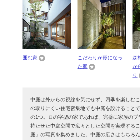
囲む家
こだわりが形になっ
森
た家
か
り
中庭は外からの視線を気にせず、四季を楽しむ
の取りにくい住宅密集地でも中庭を設けること
の1つ。ロの字型の家であれば、完璧に家族のプ
持たせた中庭空間で広々とした空間を実現する
庭」の写真を集めました。中庭の広さはもちろ