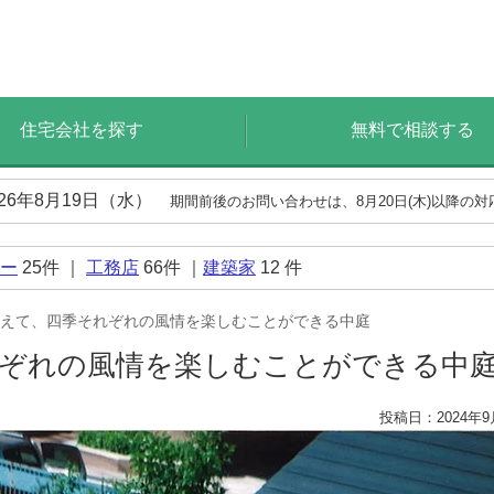
住宅会社を探す
無料で相談する
026年8月19日（水）
期間前後のお問い合わせは、8月20日(木)以降の
ー
25
件 ｜
工務店
66
件 ｜
建築家
12
件
えて、四季それぞれの風情を楽しむことができる中庭
れぞれの風情を楽しむことができる中
投稿日：2024年9