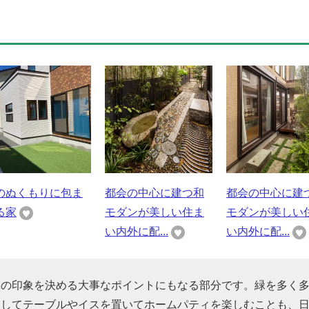
のぬくもりに包ま
都会の中心に建つ和
都会の中心に建
る家
モダンが美しい住ま
モダンが美しい
い内外に配...
い内外に配...
家の印象を決める大事なポイントにもなる部分です。緑を多く
装してテーブルやイスを置いてホームパティを楽しむことも、