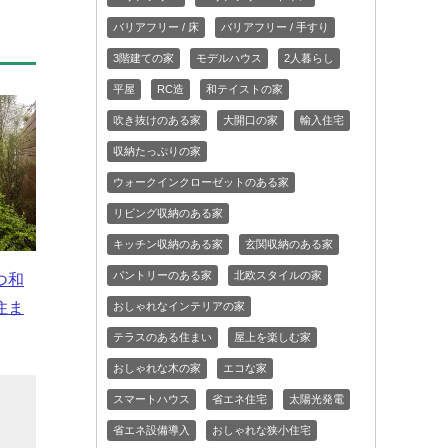
バリアフリー / 床
バリアフリー / 手すり
3階建ての家
モデルハウス
2人暮らし
平屋
RC造
和テイストの家
吹き抜けのある家
大開口の家
輸入住宅
収納たっぷりの家
ウォークインクローゼットのある家
リビング収納のある家
キッチン収納のある家
玄関収納のある家
パントリーのある家
北欧スタイルの家
つ和
住ま
おしゃれなインテリアの家
テラスのある住まい
屋上を楽しむ家
おしゃれな木の家
エコな家
スマートハウス
省エネ住宅
太陽光発電
多
省エネ設備導入
おしゃれな狭小住宅
日