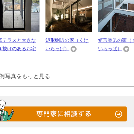
庭テラスと大きな
矩形喇叭の家（くけ
矩形喇叭の家（
き抜けのあるお宅
いらっぱ）
いらっぱ）
例写真をもっと見る