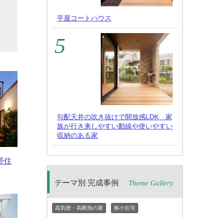
を
平屋コートハウス
ど
勾配天井の吹き抜けで開放感LDK 家
族が行き来しやすい動線や使いやすい
収納のある家
帯住
テーマ別 完成事例
Theme Gallery
高気密・高断熱の家
狭小住宅