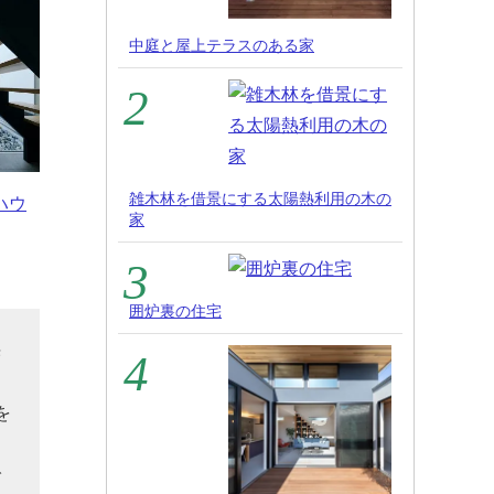
中庭と屋上テラスのある家
雑木林を借景にする太陽熱利用の木の
ハウ
家
囲炉裏の住宅
光
力
を
で