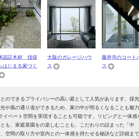
林認証木材 伐採
大阪のガレージハウ
藤井寺のコート
らはじまる家づく
ス
ス
ことのできるプライバシーの高い庭として人気があります。採
で光や風の通り道ができるため、家の中が明るくなることも魅
ライベート空間を実現することも可能です。リビングと一体感
ことも、家庭菜園をの楽しむことも、こだわりの詰まった「中
ん、空間の取り方や室内との一体感を持たせる秘訣など詳細ま