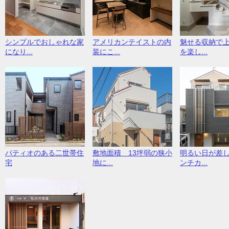
シンプルでおしゃれな家
アメリカンテイストの内
魅せる収納で
になり...
装にこ...
を楽し...
パティオのある二世帯住
敷地面積 13坪弱の狭小
明るい日が差
宅
地に...
ンチカ...