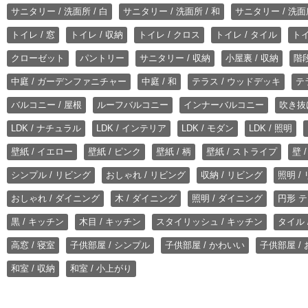
サニタリー / 洗面所 / 白
サニタリー / 洗面所 / 和
サニタリー / 洗面所
トイレ / 窓
トイレ / 収納
トイレ / クロス
トイレ / タイル
トイ
クローゼット
パントリー
サニタリー / 収納
小屋裏 / 収納
階段
中庭 / ガーデンファニチャー
中庭 / 和
テラス / ウッドデッキ
テ
バルコニー / 屋根
ルーフバルコニー
インナーバルコニー
吹き抜
LDK / ナチュラル
LDK / インテリア
LDK / モダン
LDK / 照明
壁紙 / イエロー
壁紙 / ピンク
壁紙 / 柄
壁紙 / ストライプ
壁 
シンプル / リビング
おしゃれ / リビング
収納 / リビング
照明 /
おしゃれ / ダイニング
木 / ダイニング
照明 / ダイニング
円形 テ
黒 / キッチン
木目 / キッチン
スタイリッシュ / キッチン
タイル 
高窓 / 寝室
子供部屋 / シンプル
子供部屋 / かわいい
子供部屋 /
和室 / 収納
和室 / 小上がり