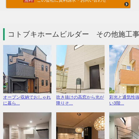
この会社に資料請求・お問い合わせ
コトブキホームビルダー その他施工事
オープン収納でおしゃれ
吹き抜けの高窓から光が
彩光と通気性
に暮ら...
降りそ...
い3階...