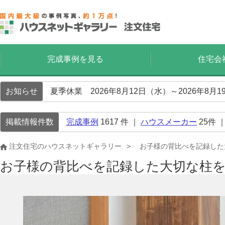
完成事例を見る
住宅会
お知らせ
夏季休業 2026年8月12日（水）～2026年8
掲載情報件数
完成事例
1617
件 ｜
ハウスメーカー
25
件 
注文住宅のハウスネットギャラリー
お子様の背比べを記録した
お子様の背比べを記録した大切な柱