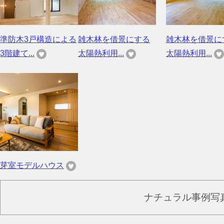
準防木3戸構造による
雑木林を借景にする
雑木林を借景に
3階建て...
太陽熱利用...
太陽熱利用...
芽室モデルハウス
ナチュラル事例写