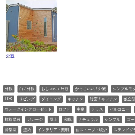
外観
外観
白 / 外観
おしゃれ / 外観
かっこいい / 外観
シンプルモ
LDK
リビング
ダイニング
キッチン
対面 / キッチン
独立型
ウォークインクローゼット
ロフト
中庭
テラス
バルコニー
螺旋階段
ガレージ
屋上
和風
ナチュラル
シンプル
ゴー
音楽室
壁紙
インテリア・照明
薪ストーブ・暖炉
ステンドグ