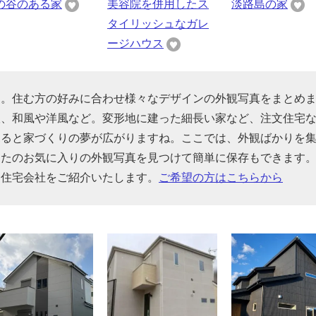
の谷のある家
美容院を併用したス
淡路島の家
タイリッシュなガレ
ージハウス
す。住む方の好みに合わせ様々なデザインの外観写真をまとめ
根、和風や洋風など。変形地に建った細長い家など、注文住宅
見ると家づくりの夢が広がりますね。ここでは、外観ばかりを
なたのお気に入りの外観写真を見つけて簡単に保存もできます
る住宅会社をご紹介いたします。
ご希望の方はこちらから