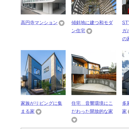
高円寺マンション
傾斜地に建つ和モダ
S
ン住宅
ガ
の
家族がリビングに集
住宅 音響環境にこ
多
まる家
だわった開放的な家
家