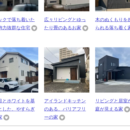
ックで落ち着いた
広々リビングとゆっ
木のぬくもりを
納力抜群な住宅
たり畳のあるお家
られる落ち着く
目とホワイトを基
アイランドキッチン
リビングと居室
とした、やすらぎ
のある、バリアフリ
庭が見える家
家
ーの家