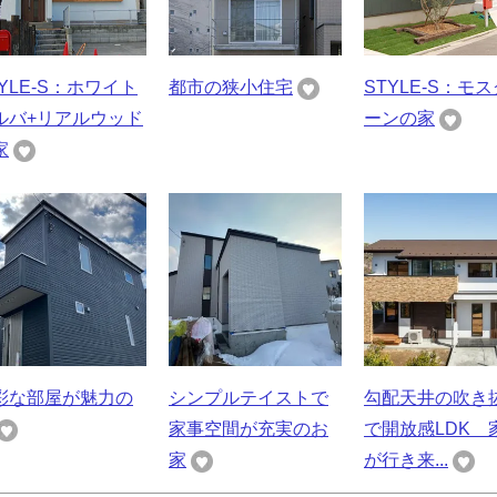
TYLE-S：ホワイト
都市の狭小住宅
STYLE-S：モ
ルバ+リアルウッド
ーンの家
家
彩な部屋が魅力の
シンプルテイストで
勾配天井の吹き
家事空間が充実のお
で開放感LDK 
家
が行き来...