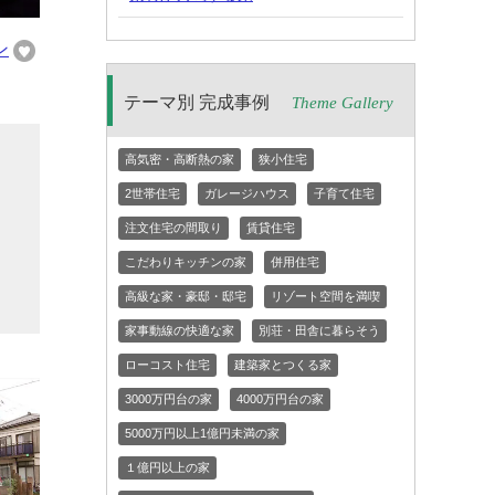
ン
テーマ別 完成事例
Theme Gallery
高気密・高断熱の家
狭小住宅
ォ
2世帯住宅
ガレージハウス
子育て住宅
な
ゃ
注文住宅の間取り
賃貸住宅
に
こだわりキッチンの家
併用住宅
高級な家・豪邸・邸宅
リゾート空間を満喫
家事動線の快適な家
別荘・田舎に暮らそう
ローコスト住宅
建築家とつくる家
3000万円台の家
4000万円台の家
5000万円以上1億円未満の家
１億円以上の家