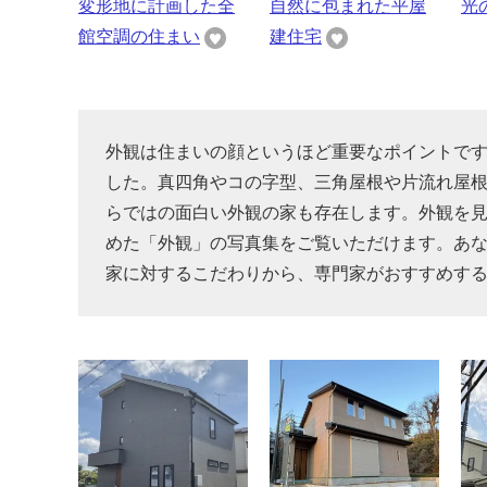
変形地に計画した全
自然に包まれた平屋
光
館空調の住まい
建住宅
外観は住まいの顔というほど重要なポイントで
した。真四角やコの字型、三角屋根や片流れ屋
らではの面白い外観の家も存在します。外観を
めた「外観」の写真集をご覧いただけます。あ
家に対するこだわりから、専門家がおすすめす