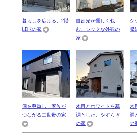
暮らしを広げる、2階
自然光が優しく包
シ
LDKの家
む、シックな外観の
収
家
個を尊重し、家族が
木目とホワイトを基
木
つながる二世帯の家
調とした、やすらぎ
調
の家
の