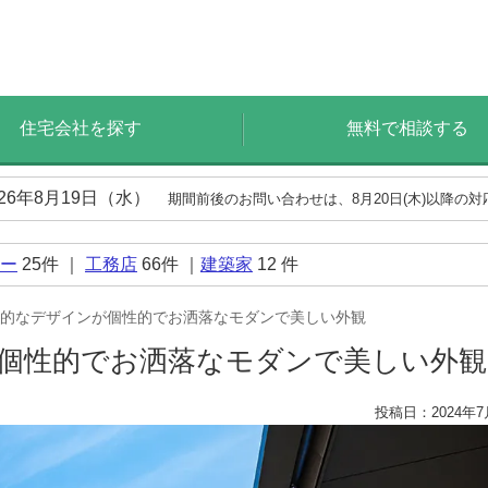
住宅会社を探す
無料で相談する
026年8月19日（水）
期間前後のお問い合わせは、8月20日(木)以降の
ー
25
件 ｜
工務店
66
件 ｜
建築家
12
件
的なデザインが個性的でお洒落なモダンで美しい外観
個性的でお洒落なモダンで美しい外
投稿日：2024年7