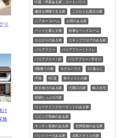
中庭・坪庭ある家・コートハウス
趣味を満喫できる家
こだわりお風呂の家
シアター ルーム
土間のある家
スグリ
ペットと暮らす家
快適なベッドルーム
小上がりのある家
スキップフロアのある家
バリアフリー
バリアフリー / トイレ
バリアフリー / 床
バリアフリー / 手すり
3階建ての家
モデルハウス
2人暮らし
平屋
RC造
和テイストの家
吹き抜けのある家
大開口の家
輸入住宅
収納たっぷりの家
ウォークインクローゼットのある家
抜け
リビング収納のある家
家族
キッチン収納のある家
玄関収納のある家
パントリーのある家
北欧スタイルの家