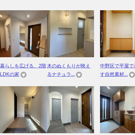
暮らしを広げる、2階
木のぬくもりが映え
中野区で平屋で
LDKの家
るナチュラ...
す自然素材...