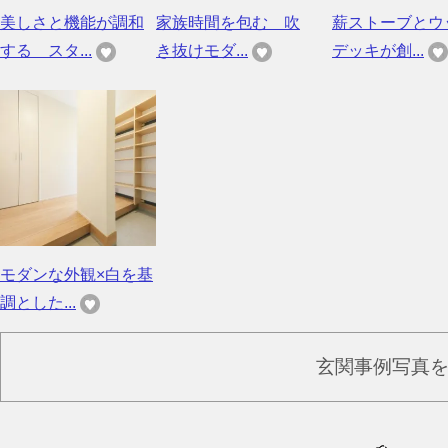
美しさと機能が調和
家族時間を包む 吹
薪ストーブとウ
する スタ...
き抜けモダ...
デッキが創...
モダンな外観×白を基
調とした...
玄関事例写真