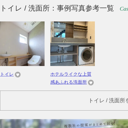
トイレ / 洗面所：事例写真参考一覧
Cas
トイレ
ホテルライクな上質
感あふれる洗面所
トイレ / 洗面