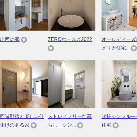
出西の家
ZEROホームズ2022
オールディーズ
メリカ住宅...
回遊動線と楽しい仕
ストレスフリーな暮
吹抜シンプルモ
掛けのある家
らし シン...
住宅