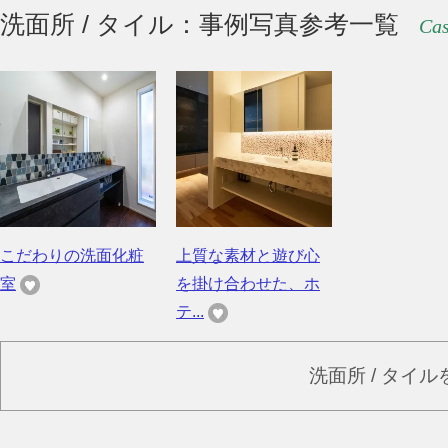
洗面所 / タイル：事例写真参考一覧
Cas
こだわりの洗面化粧
上質な素材と遊び心
室
を掛け合わせた、ホ
テ...
洗面所 / タイ