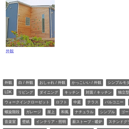
外観
外観
白 / 外観
おしゃれ / 外観
かっこいい / 外観
シンプルモ
LDK
リビング
ダイニング
キッチン
対面 / キッチン
独立型
ウォークインクローゼット
ロフト
中庭
テラス
バルコニー
螺旋階段
ガレージ
屋上
和風
ナチュラル
シンプル
ゴー
音楽室
壁紙
インテリア・照明
薪ストーブ・暖炉
ステンドグ