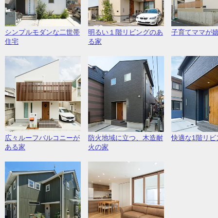
シンプルモダンな二世帯
明るい１階リビングのあ
子育てママが
住宅
る家
広々ルーフバルコニーが
防火地域に立つ、木造耐
快適な1階リビ
ある家
火の家