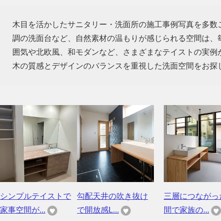
木目を活かしたサニタリー・洗面所の施工事例写真を多数
調の洗面台など、自然素材の温もりが感じられる空間は、
囲気や北欧風、和モダンなど、さまざまなテイストの実例
木の質感とデザインのバランスを重視した洗面空間をお探
シンプルテイストで
勾配天井の吹き抜け
三層につながっ
家事空間が...
で開放感L...
間で家族の...