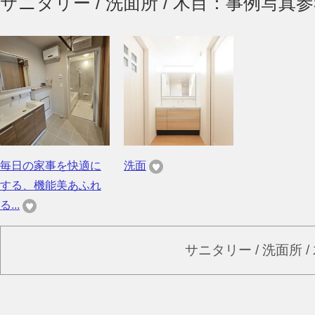
サニタリー / 洗面所 / 木目：事例写真
毎日の家事を快適に
洗面
する、機能美あふれ
る...
サニタリー / 洗面所 