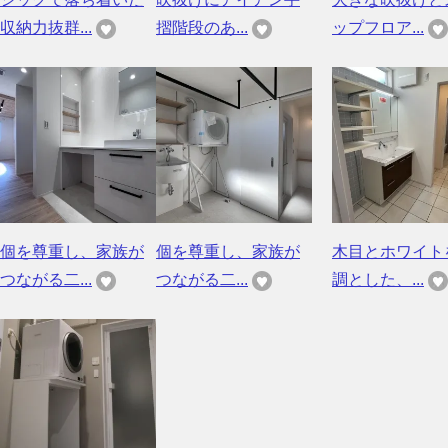
収納力抜群...
摺階段のあ...
ップフロア...
個を尊重し、家族が
個を尊重し、家族が
木目とホワイト
つながる二...
つながる二...
調とした、...