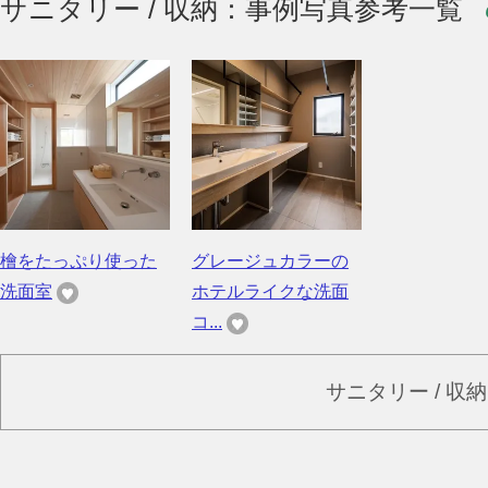
サニタリー / 収納：事例写真参考一覧
檜をたっぷり使った
グレージュカラーの
洗面室
ホテルライクな洗面
コ...
サニタリー / 収