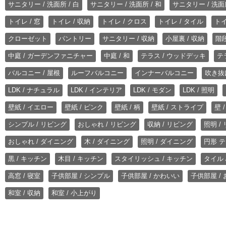
サニタリー / 洗面所 / 白
サニタリー / 洗面所 / 和
サニタリー / 洗面所
トイレ / 窓
トイレ / 収納
トイレ / クロス
トイレ / タイル
トイ
クローゼット
パントリー
サニタリー / 収納
小屋裏 / 収納
階段
中庭 / ガーデンファニチャー
中庭 / 和
テラス / ウッドデッキ
テ
バルコニー / 屋根
ルーフバルコニー
インナーバルコニー
吹き抜
LDK / ナチュラル
LDK / インテリア
LDK / モダン
LDK / 照明
壁紙 / イエロー
壁紙 / ピンク
壁紙 / 柄
壁紙 / ストライプ
壁 
シンプル / リビング
おしゃれ / リビング
収納 / リビング
照明 /
おしゃれ / ダイニング
木 / ダイニング
照明 / ダイニング
円形 テ
黒 / キッチン
木目 / キッチン
スタイリッシュ / キッチン
タイル 
高窓 / 寝室
子供部屋 / シンプル
子供部屋 / かわいい
子供部屋 /
和室 / 収納
和室 / 小上がり