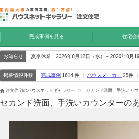
完成事例を見る
住宅会
お知らせ
夏季休業 2026年8月12日（水）～2026年8
掲載情報件数
完成事例
1614
件 ｜
ハウスメーカー
25
件 
注文住宅のハウスネットギャラリー
セカンド洗面、手洗いカウ
セカンド洗面、手洗いカウンターの