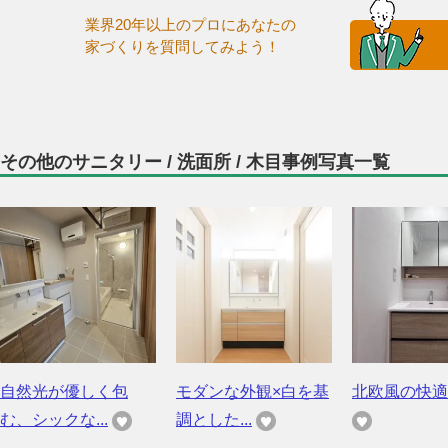
業界20年以上のプロにあなたの
家づくりを質問してみよう！
その他のサニタリー / 洗面所 / 木目事例写真一覧
自然光が優しく包
モダンな外観×白を基
北欧風の快適
む、シックな...
調とした...