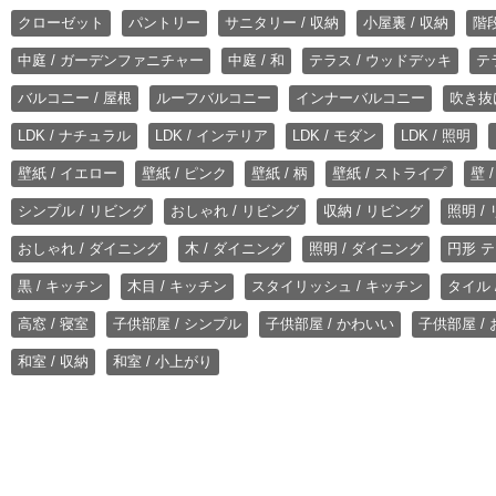
クローゼット
パントリー
サニタリー / 収納
小屋裏 / 収納
階段
中庭 / ガーデンファニチャー
中庭 / 和
テラス / ウッドデッキ
テ
バルコニー / 屋根
ルーフバルコニー
インナーバルコニー
吹き抜
LDK / ナチュラル
LDK / インテリア
LDK / モダン
LDK / 照明
壁紙 / イエロー
壁紙 / ピンク
壁紙 / 柄
壁紙 / ストライプ
壁 
シンプル / リビング
おしゃれ / リビング
収納 / リビング
照明 /
おしゃれ / ダイニング
木 / ダイニング
照明 / ダイニング
円形 テ
黒 / キッチン
木目 / キッチン
スタイリッシュ / キッチン
タイル 
高窓 / 寝室
子供部屋 / シンプル
子供部屋 / かわいい
子供部屋 /
和室 / 収納
和室 / 小上がり