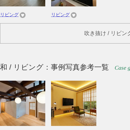
リビング
リビング
吹き抜け / リビ
和 / リビング：事例写真参考一覧
Case g