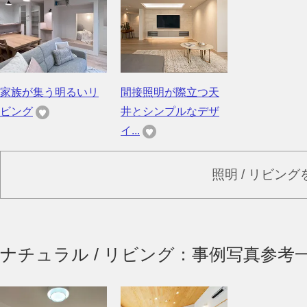
家族が集う明るいリ
間接照明が際立つ天
ビング
井とシンプルなデザ
イ...
照明 / リビン
ナチュラル / リビング：事例写真参考