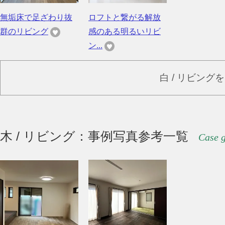
無垢床で足ざわり抜
ロフトと繋がる解放
群のリビング
感のある明るいリビ
ン...
白 / リビング
木 / リビング：事例写真参考一覧
Case g