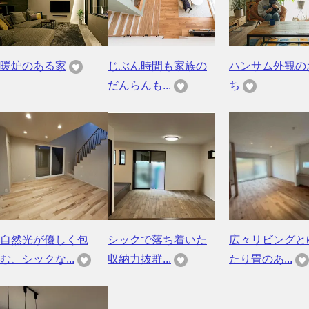
暖炉のある家
じぶん時間も家族の
ハンサム外観の
だんらんも...
ち
自然光が優しく包
シックで落ち着いた
広々リビングと
む、シックな...
収納力抜群...
たり畳のあ...