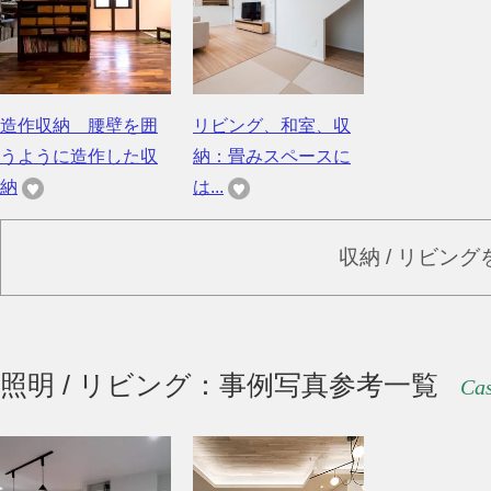
造作収納 腰壁を囲
リビング、和室、収
うように造作した収
納：畳みスペースに
納
は...
収納 / リビン
照明 / リビング：事例写真参考一覧
Cas