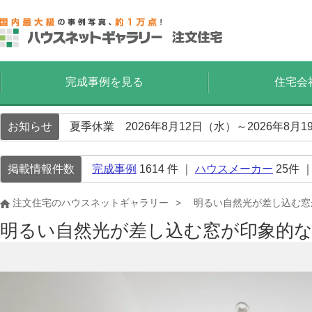
完成事例を見る
住宅会
お知らせ
夏季休業 2026年8月12日（水）～2026年8
掲載情報件数
完成事例
1614
件 ｜
ハウスメーカー
25
件 
注文住宅のハウスネットギャラリー
明るい自然光が差し込む窓
明るい自然光が差し込む窓が印象的