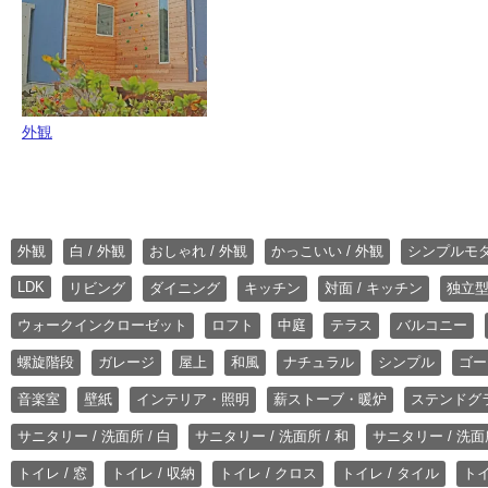
外観
外観
白 / 外観
おしゃれ / 外観
かっこいい / 外観
シンプルモ
LDK
リビング
ダイニング
キッチン
対面 / キッチン
独立型
ウォークインクローゼット
ロフト
中庭
テラス
バルコニー
螺旋階段
ガレージ
屋上
和風
ナチュラル
シンプル
ゴー
音楽室
壁紙
インテリア・照明
薪ストーブ・暖炉
ステンドグ
サニタリー / 洗面所 / 白
サニタリー / 洗面所 / 和
サニタリー / 洗面所
トイレ / 窓
トイレ / 収納
トイレ / クロス
トイレ / タイル
トイ