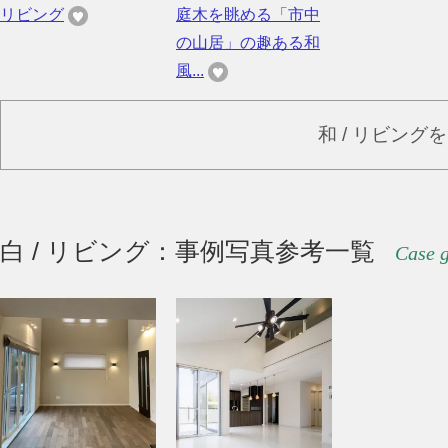
リビング
庭木を眺める「市中
の山居」の趣ある和
風...
和 / リビング
白 / リビング：事例写真参考一覧
Case g