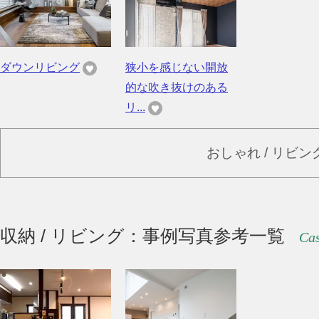
ダウンリビング
狭小を感じない開放
的な吹き抜けのある
リ...
おしゃれ / リビ
収納 / リビング：事例写真参考一覧
Cas