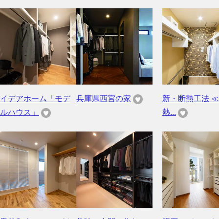
イデアホーム「モデ
兵庫県西宮の家
新・断熱工法 ≪ 
ルハウス」
熱...