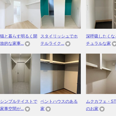
猫と暮らす明るく開
スタイリッシュでホ
深呼吸したくな
放的な家事...
テルライク...
チュラルな家
シンプルテイストで
ペントハウスのある
ムクカフェ・ST
家事空間が...
家
のお家