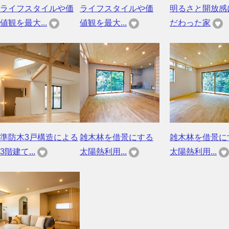
ライフスタイルや価
ライフスタイルや価
明るさと開放感
値観を最大...
値観を最大...
だわった家
準防木3戸構造による
雑木林を借景にする
雑木林を借景に
3階建て...
太陽熱利用...
太陽熱利用...