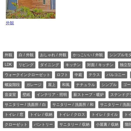
外観
外観
白 / 外観
おしゃれ / 外観
かっこいい / 外観
シンプルモ
LDK
リビング
ダイニング
キッチン
対面 / キッチン
独立型
ウォークインクローゼット
ロフト
中庭
テラス
バルコニー
螺旋階段
ガレージ
屋上
和風
ナチュラル
シンプル
ゴー
音楽室
壁紙
インテリア・照明
薪ストーブ・暖炉
ステンドグ
サニタリー / 洗面所 / 白
サニタリー / 洗面所 / 和
サニタリー / 洗面所
トイレ / 窓
トイレ / 収納
トイレ / クロス
トイレ / タイル
トイ
クローゼット
パントリー
サニタリー / 収納
小屋裏 / 収納
階段