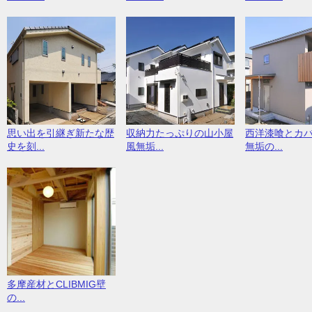
思い出を引継ぎ新たな歴
収納力たっぷりの山小屋
西洋漆喰とカ
史を刻...
風無垢...
無垢の...
多摩産材とCLIBMIG壁
の...