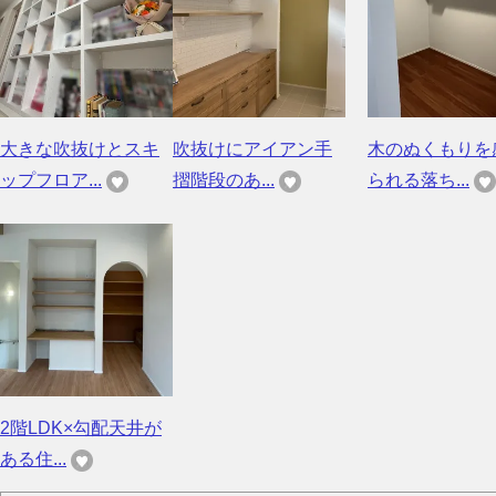
大きな吹抜けとスキ
吹抜けにアイアン手
木のぬくもりを
ップフロア...
摺階段のあ...
られる落ち...
2階LDK×勾配天井が
ある住...