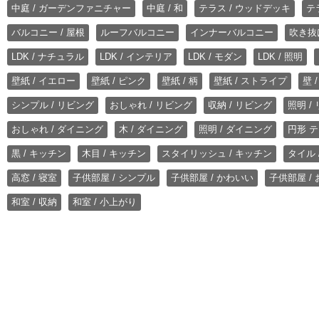
中庭 / ガーデンファニチャー
中庭 / 和
テラス / ウッドデッキ
テ
バルコニー / 屋根
ルーフバルコニー
インナーバルコニー
吹き抜
LDK / ナチュラル
LDK / インテリア
LDK / モダン
LDK / 照明
壁紙 / イエロー
壁紙 / ピンク
壁紙 / 柄
壁紙 / ストライプ
壁 
シンプル / リビング
おしゃれ / リビング
収納 / リビング
照明 /
おしゃれ / ダイニング
木 / ダイニング
照明 / ダイニング
円形 テ
黒 / キッチン
木目 / キッチン
スタイリッシュ / キッチン
タイル 
高窓 / 寝室
子供部屋 / シンプル
子供部屋 / かわいい
子供部屋 /
和室 / 収納
和室 / 小上がり