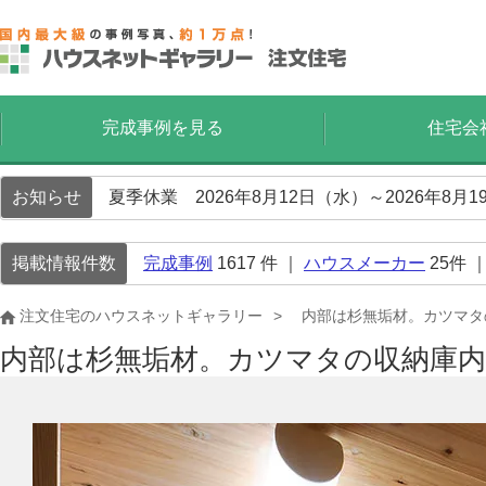
完成事例を見る
住宅会
お知らせ
夏季休業 2026年8月12日（水）～2026年8
掲載情報件数
完成事例
1617
件 ｜
ハウスメーカー
25
件 
注文住宅のハウスネットギャラリー
内部は杉無垢材。カツマタ
内部は杉無垢材。カツマタの収納庫