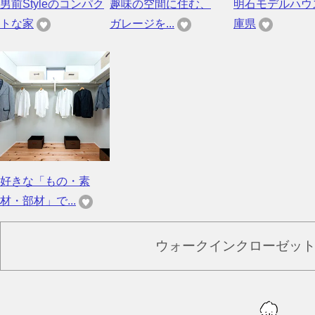
男前Styleのコンパク
趣味の空間に住む、
明石モデルハウ
トな家
ガレージを...
庫県
好きな「もの・素
材・部材」で...
ウォークインクローゼッ