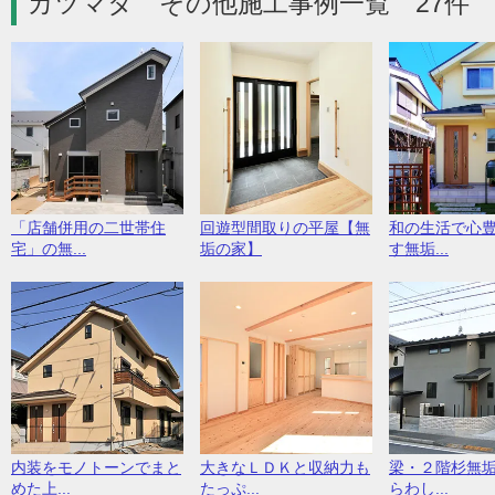
カツマタ その他施工事例一覧 27件
「店舗併用の二世帯住
回遊型間取りの平屋【無
和の生活で心
宅」の無...
垢の家】
す無垢...
内装をモノトーンでまと
大きなＬＤＫと収納力も
梁・２階杉無
めた上...
たっぷ...
らわし...