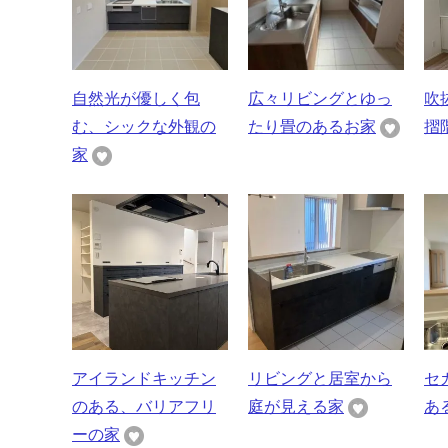
自然光が優しく包
広々リビングとゆっ
吹
む、シックな外観の
たり畳のあるお家
摺
家
アイランドキッチン
リビングと居室から
セ
のある、バリアフリ
庭が見える家
あ
ーの家