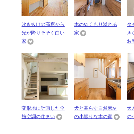
吹き抜けの高窓から
木のぬくもり溢れる
タ
光が降りそそぐ白い
家
き
家
お
変形地に計画した全
犬と暮らす自然素材
犬
館空調の住まい
の小振りな木の家
の