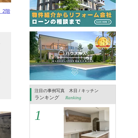
、2階
や
た
い
見
会
注目の事例写真 木目 / キッチン
ランキング
Ranking