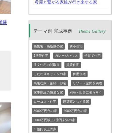
母屋と繋がる家族が行き来する家
満載
テーマ別 完成事例
Theme Gallery
高気密・高断熱の家
狭小住宅
2世帯住宅
ガレージハウス
子育て住宅
と
注文住宅の間取り
賃貸住宅
に
こだわりキッチンの家
併用住宅
高級な家・豪邸・邸宅
リゾート空間を満喫
家事動線の快適な家
別荘・田舎に暮らそう
ローコスト住宅
建築家とつくる家
3000万円台の家
4000万円台の家
5000万円以上1億円未満の家
１億円以上の家