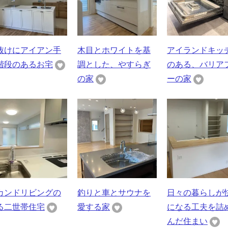
抜けにアイアン手
木目とホワイトを基
アイランドキッ
階段のあるお宅
調とした、やすらぎ
のある、バリア
の家
ーの家
カンドリビングの
釣りと車とサウナを
日々の暮らしが
る二世帯住宅
愛する家
になる工夫を詰
んだ住まい