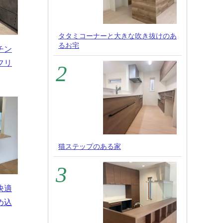
タタミコーナーと大きな吹き抜けのあ
るお宅
チン
フリ
猫ステップのある家
快適
め込