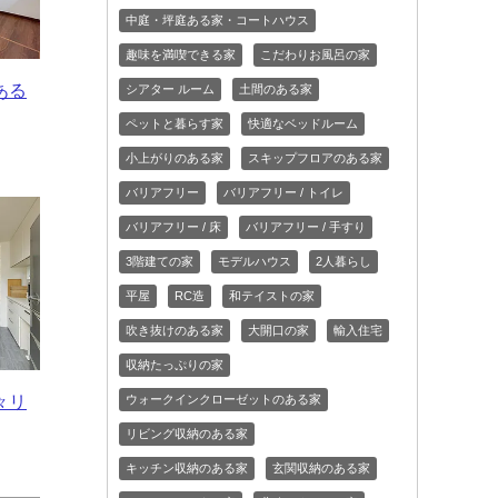
中庭・坪庭ある家・コートハウス
趣味を満喫できる家
こだわりお風呂の家
ある
シアター ルーム
土間のある家
ペットと暮らす家
快適なベッドルーム
小上がりのある家
スキップフロアのある家
バリアフリー
バリアフリー / トイレ
バリアフリー / 床
バリアフリー / 手すり
3階建ての家
モデルハウス
2人暮らし
平屋
RC造
和テイストの家
吹き抜けのある家
大開口の家
輸入住宅
収納たっぷりの家
ウォークインクローゼットのある家
々リ
リビング収納のある家
キッチン収納のある家
玄関収納のある家