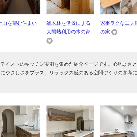
士山を望む住まい
雑木林を借景にする
家事ラクな工夫
太陽熱利用の木の家
の家
ルテイストのキッチン実例を集めた紹介ページです。心地よさ
しにやさしさをプラス。リラックス感のある空間づくりの参考