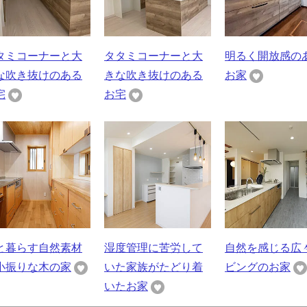
タミコーナーと大
タタミコーナーと大
明るく開放感の
な吹き抜けのある
きな吹き抜けのある
お家
宅
お宅
と暮らす自然素材
湿度管理に苦労して
自然を感じる広
小振りな木の家
いた家族がたどり着
ビングのお家
いたお家