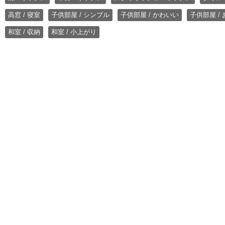
高窓 / 寝室
子供部屋 / シンプル
子供部屋 / かわいい
子供部屋 /
和室 / 収納
和室 / 小上がり