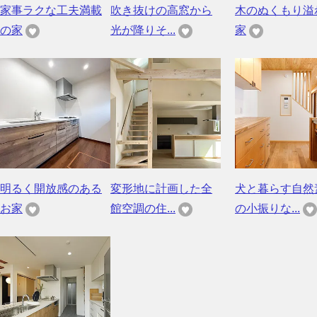
家事ラクな工夫満載
吹き抜けの高窓から
木のぬくもり溢
の家
光が降りそ...
家
明るく開放感のある
変形地に計画した全
犬と暮らす自然
お家
館空調の住...
の小振りな...