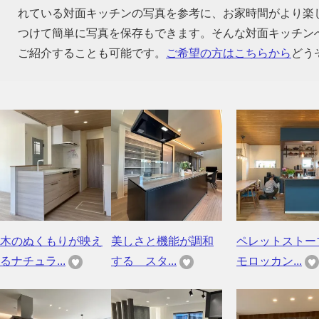
れている対面キッチンの写真を参考に、お家時間がより楽
つけて簡単に写真を保存もできます。そんな対面キッチン
ご紹介することも可能です。
ご希望の方はこちらから
どう
木のぬくもりが映え
美しさと機能が調和
ペレットストー
るナチュラ...
する スタ...
モロッカン...