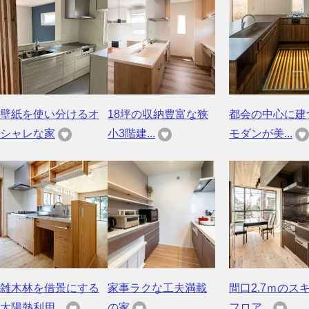
壁紙を使い分けるオ
18坪の収納豊富な狭
都会の中心に建
シャレな家
小3階建...
モダンが美...
雑木林を借景にする
家事ラクな工夫満載
間口2.7ｍのス
太陽熱利用...
の家
フロア...