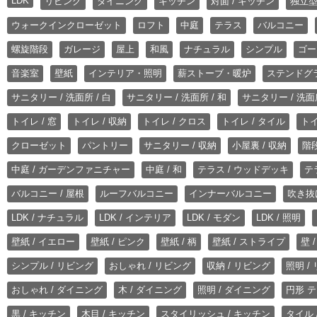
LDK
リビング
ダイニング
キッチン
対面 / キッチン
独立型
ウォークインクローゼット
ロフト
中庭
テラス
バルコニー
螺旋階段
ガレージ
屋上
和風
ナチュラル
シンプル
ゴー
音楽室
壁紙
インテリア・照明
薪ストーブ・暖炉
ステンドグ
サニタリー / 洗面所 / 白
サニタリー / 洗面所 / 和
サニタリー / 洗面所
トイレ / 窓
トイレ / 収納
トイレ / クロス
トイレ / タイル
トイ
クローゼット
パントリー
サニタリー / 収納
小屋裏 / 収納
階段
中庭 / ガーデンファニチャー
中庭 / 和
テラス / ウッドデッキ
テ
バルコニー / 屋根
ルーフバルコニー
インナーバルコニー
吹き抜
LDK / ナチュラル
LDK / インテリア
LDK / モダン
LDK / 照明
壁紙 / イエロー
壁紙 / ピンク
壁紙 / 柄
壁紙 / ストライプ
壁 
シンプル / リビング
おしゃれ / リビング
収納 / リビング
照明 /
おしゃれ / ダイニング
木 / ダイニング
照明 / ダイニング
円形 テ
黒 / キッチン
木目 / キッチン
スタイリッシュ / キッチン
タイル 