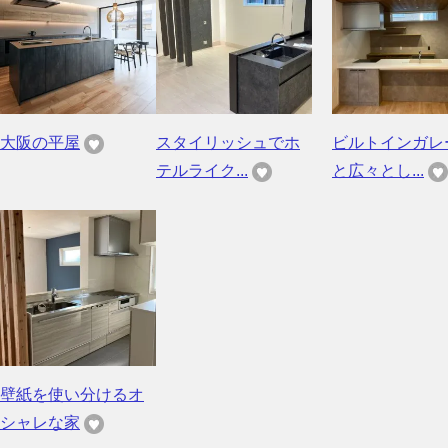
大阪の平屋
スタイリッシュでホ
ビルトインガレ
テルライク...
と広々とし...
壁紙を使い分けるオ
シャレな家