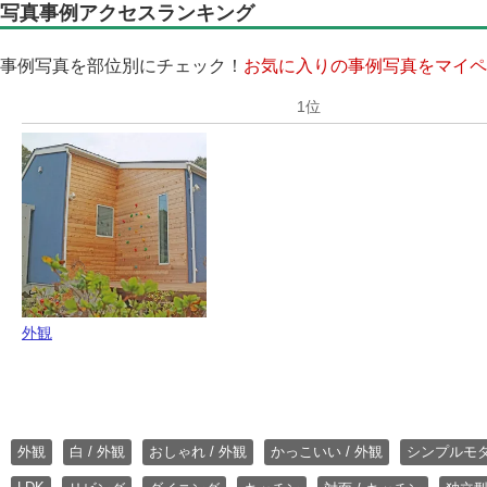
写真事例アクセスランキング
事例写真を部位別にチェック！
お気に入りの事例写真をマイペ
外観
外観
白 / 外観
おしゃれ / 外観
かっこいい / 外観
シンプルモ