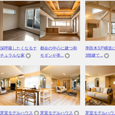
深呼吸したくなるナ
都会の中心に建つ和
準防木3戸構造
チュラルな家
モダンが美...
3階建て...
芽室モデルハウス
芽室モデルハウス
芽室モデルハウ