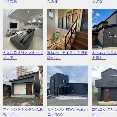
LDKの家
たお家
ックな...
大きな吹抜けとスキップ
吹抜けにアイアン手摺階
木のぬくもり
フロア...
段のあ...
る落ち...
アイランドキッチンのあ
リビングと居室から庭が
2階LDK×勾配
る、バ...
見える家
住...