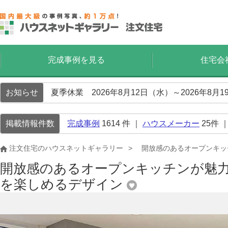
完成事例を見る
住宅会
お知らせ
夏季休業 2026年8月12日（水）～2026年8
掲載情報件数
完成事例
1614
件 ｜
ハウスメーカー
25
件 
注文住宅のハウスネットギャラリー
開放感のあるオープンキッ
開放感のあるオープンキッチンが魅
を楽しめるデザイン