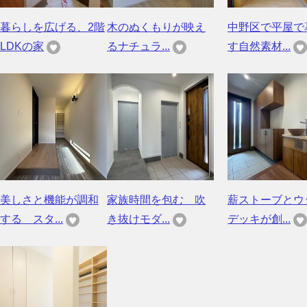
暮らしを広げる、2階
木のぬくもりが映え
中野区で平屋で
LDKの家
るナチュラ...
す自然素材...
美しさと機能が調和
家族時間を包む 吹
薪ストーブとウ
する スタ...
き抜けモダ...
デッキが創...