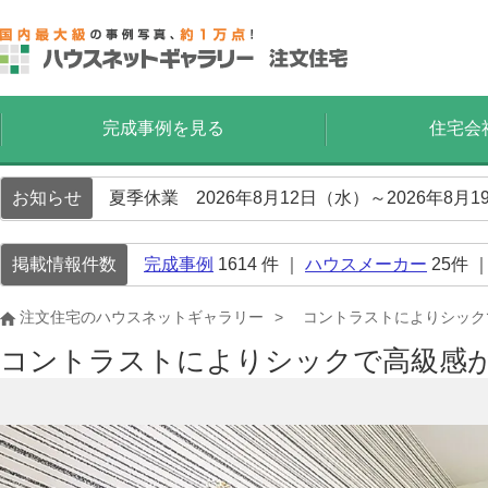
完成事例を見る
住宅会
お知らせ
夏季休業 2026年8月12日（水）～2026年8
掲載情報件数
完成事例
1614
件 ｜
ハウスメーカー
25
件 
注文住宅のハウスネットギャラリー
コントラストによりシック
コントラストによりシックで高級感