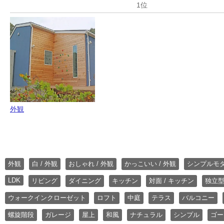
外観
外観
白 / 外観
おしゃれ / 外観
かっこいい / 外観
シンプルモ
LDK
リビング
ダイニング
キッチン
対面 / キッチン
独立型
ウォークインクローゼット
ロフト
中庭
テラス
バルコニー
螺旋階段
ガレージ
屋上
和風
ナチュラル
シンプル
ゴー