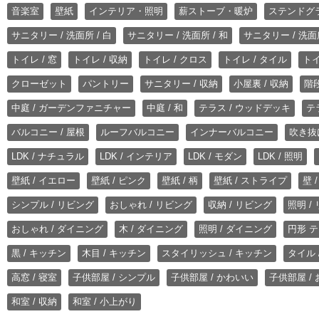
音楽室
壁紙
インテリア・照明
薪ストーブ・暖炉
ステンドグ
サニタリー / 洗面所 / 白
サニタリー / 洗面所 / 和
サニタリー / 洗面所
トイレ / 窓
トイレ / 収納
トイレ / クロス
トイレ / タイル
トイ
クローゼット
パントリー
サニタリー / 収納
小屋裏 / 収納
階段
中庭 / ガーデンファニチャー
中庭 / 和
テラス / ウッドデッキ
テ
バルコニー / 屋根
ルーフバルコニー
インナーバルコニー
吹き抜
LDK / ナチュラル
LDK / インテリア
LDK / モダン
LDK / 照明
壁紙 / イエロー
壁紙 / ピンク
壁紙 / 柄
壁紙 / ストライプ
壁 
シンプル / リビング
おしゃれ / リビング
収納 / リビング
照明 /
おしゃれ / ダイニング
木 / ダイニング
照明 / ダイニング
円形 テ
黒 / キッチン
木目 / キッチン
スタイリッシュ / キッチン
タイル 
高窓 / 寝室
子供部屋 / シンプル
子供部屋 / かわいい
子供部屋 /
和室 / 収納
和室 / 小上がり