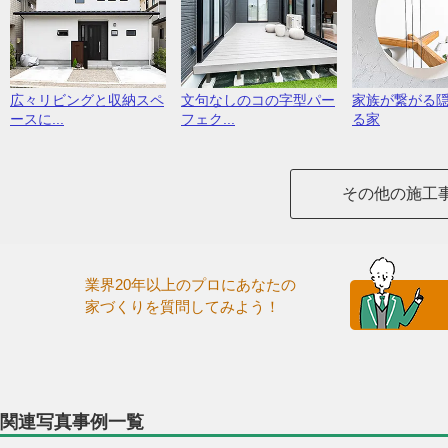
広々リビングと収納スペ
文句なしのコの字型パー
家族が繋がる
ースに...
フェク...
る家
その他の施工
業界20年以上のプロにあなたの
家づくりを質問してみよう！
関連写真事例一覧