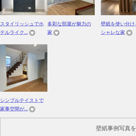
スタイリッシュでホ
多彩な部屋が魅力の
壁紙を使い分け
テルライク...
家
シャレな家
シンプルテイストで
家事空間が...
壁紙事例写真