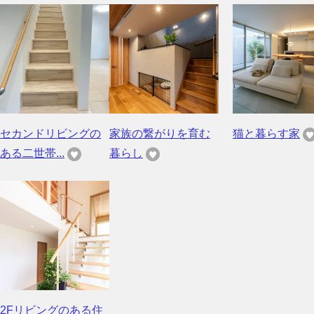
セカンドリビングの
家族の繋がりを育む
猫と暮らす家
ある二世帯...
暮らし
2Fリビングのある住