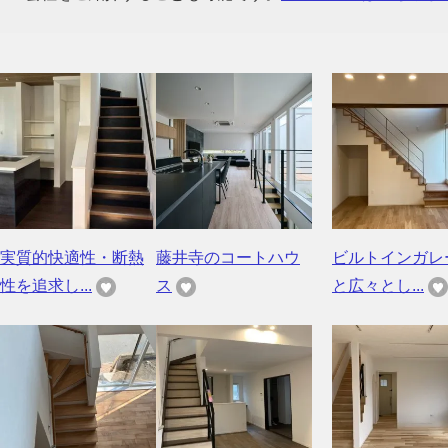
実質的快適性・断熱
藤井寺のコートハウ
ビルトインガレ
性を追求し...
ス
と広々とし...