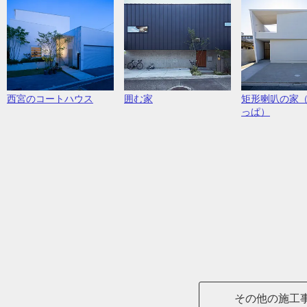
西宮のコートハウス
囲む家
矩形喇叭の家
っぱ）
その他の施工