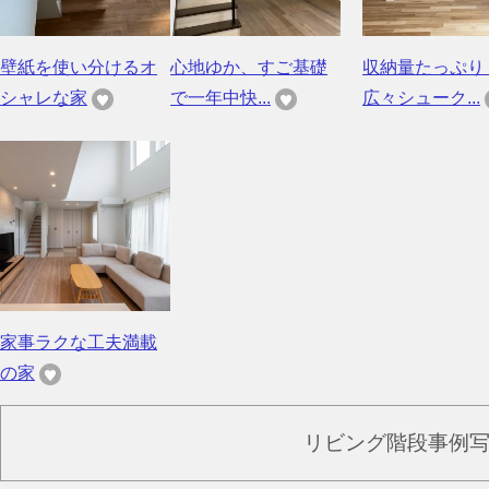
壁紙を使い分けるオ
心地ゆか、すご基礎
収納量たっぷり
シャレな家
で一年中快...
広々シューク...
家事ラクな工夫満載
の家
リビング階段事例