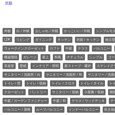
外観
外観
白 / 外観
おしゃれ / 外観
かっこいい / 外観
シンプルモ
LDK
リビング
ダイニング
キッチン
対面 / キッチン
独立型
ウォークインクローゼット
ロフト
中庭
テラス
バルコニー
螺旋階段
ガレージ
屋上
和風
ナチュラル
シンプル
ゴー
音楽室
壁紙
インテリア・照明
薪ストーブ・暖炉
ステンドグ
サニタリー / 洗面所 / 白
サニタリー / 洗面所 / 和
サニタリー / 洗面所
トイレ / 窓
トイレ / 収納
トイレ / クロス
トイレ / タイル
トイ
クローゼット
パントリー
サニタリー / 収納
小屋裏 / 収納
階段
中庭 / ガーデンファニチャー
中庭 / 和
テラス / ウッドデッキ
テ
バルコニー / 屋根
ルーフバルコニー
インナーバルコニー
吹き抜