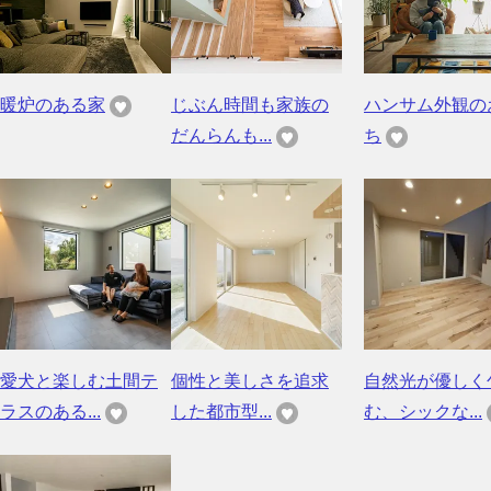
暖炉のある家
じぶん時間も家族の
ハンサム外観の
だんらんも...
ち
愛犬と楽しむ土間テ
個性と美しさを追求
自然光が優しく
ラスのある...
した都市型...
む、シックな...