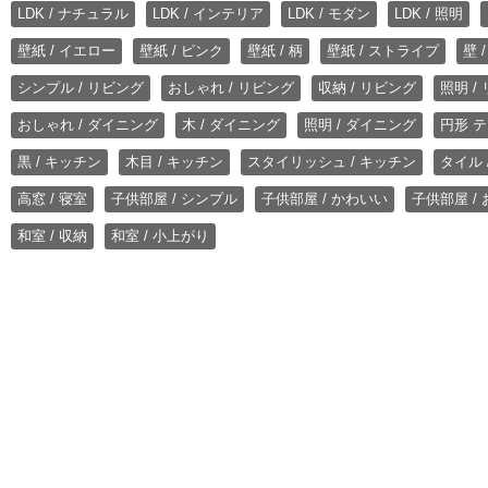
LDK / ナチュラル
LDK / インテリア
LDK / モダン
LDK / 照明
壁紙 / イエロー
壁紙 / ピンク
壁紙 / 柄
壁紙 / ストライプ
壁 
シンプル / リビング
おしゃれ / リビング
収納 / リビング
照明 /
おしゃれ / ダイニング
木 / ダイニング
照明 / ダイニング
円形 テ
黒 / キッチン
木目 / キッチン
スタイリッシュ / キッチン
タイル 
高窓 / 寝室
子供部屋 / シンプル
子供部屋 / かわいい
子供部屋 /
和室 / 収納
和室 / 小上がり