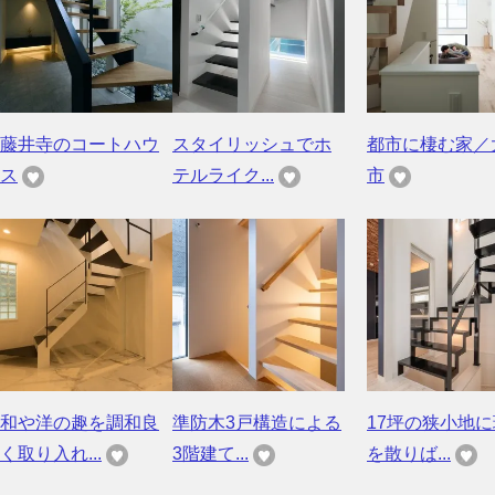
藤井寺のコートハウ
スタイリッシュでホ
都市に棲む家／
ス
テルライク...
市
和や洋の趣を調和良
準防木3戸構造による
17坪の狭小地
く取り入れ...
3階建て...
を散りば...