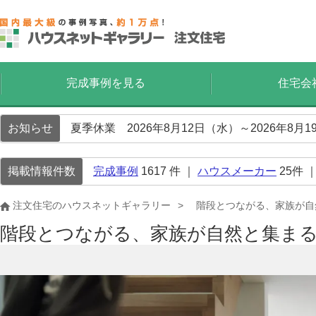
完成事例を見る
住宅会
お知らせ
夏季休業 2026年8月12日（水）～2026年8
掲載情報件数
完成事例
1617
件 ｜
ハウスメーカー
25
件 
注文住宅のハウスネットギャラリー
階段とつながる、家族が自
階段とつながる、家族が自然と集ま