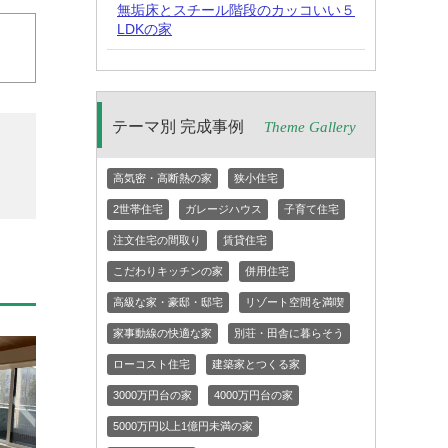
無垢床とスチール階段のカッコいい５
LDKの家
テーマ別 完成事例
Theme Gallery
高気密・高断熱の家
狭小住宅
2世帯住宅
ガレージハウス
子育て住宅
注文住宅の間取り
賃貸住宅
こだわりキッチンの家
併用住宅
高級な家・豪邸・邸宅
リゾート空間を満喫
家事動線の快適な家
別荘・田舎に暮らそう
ローコスト住宅
建築家とつくる家
3000万円台の家
4000万円台の家
5000万円以上1億円未満の家