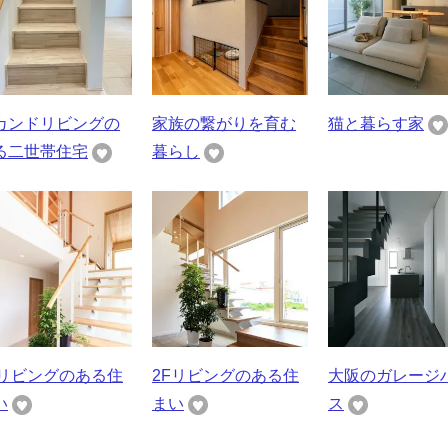
カンドリビングの
家族の繋がりを育む
猫と暮らす家
る二世帯住宅
暮らし
Fリビングのある住
2Fリビングのある住
大阪のガレージ
い
まい
ス