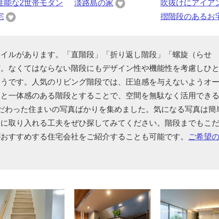
性能な2世帯モダン
淡路島の家
吹抜けにアイア
宅
摺階段のあるお
タイルがあります。「直階段」「折り返し階段」「螺旋（らせ
ど。なくてはならない階段にもデザイン性や機能性を考慮しひ
そうです。人気のリビング階段では、圧迫感を与えないようオ
間と一体感のある階段とすることで、空間を無駄なく活用でき
だわった住まいの写真ばかりを集めました。気になる写真は簡
的に取り入れる工夫をぜひ探してみてください。階段までもこ
がおすすめする住宅会社をご紹介することも可能です。
ご希望