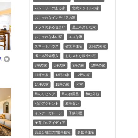
パントリーのある家
北欧スタイルの家
おしゃれなインテリアの家
テラスのある住まい
屋上を楽しむ家
おしゃれな木の家
エコな家
スマートハウス
省エネ住宅
太陽光発電
省エネ設備導入
おしゃれな狭小住宅
ス
7坪の家
8坪の家
9坪の家
10坪の家
11坪の家
13坪の家
12坪の家
14坪の家
15坪の家
和室
和のリビング
和のお風呂
和な外観
和のアクセント
和モダン
インナーガレージ
子供部屋
子育てのアイディア
完全分離型の2世帯住宅
多世帯住宅