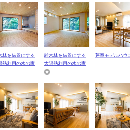
木林を借景にする
雑木林を借景にする
芽室モデルハウ
陽熱利用の木の家
太陽熱利用の木の家