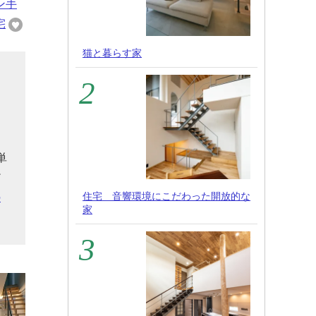
ン手
宅
猫と暮らす家
と
ー
る
単
だ
住宅 音響環境にこだわった開放的な
の
家