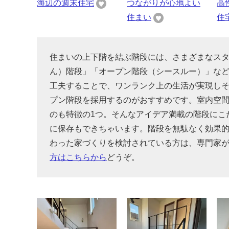
海辺の週末住宅
つながりが心地よい
高
住まい
住
住まいの上下階を結ぶ階段には、さまざまなス
ん）階段」「オープン階段（シースルー）」な
工夫することで、ワンランク上の生活が実現し
プン階段を採用するのがおすすめです。室内空
のも特徴の1つ。そんなアイデア満載の階段にこ
に保存もできちゃいます。階段を無駄なく効果
わった家づくりを検討されている方は、専門家
方はこちらから
どうぞ。