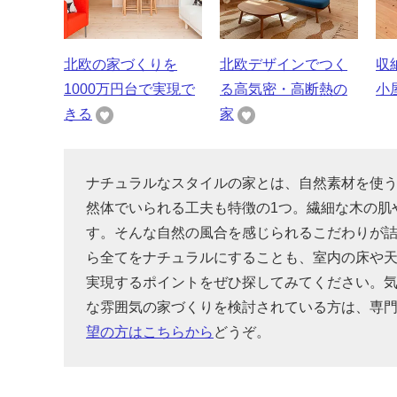
北欧の家づくりを
北欧デザインでつく
収
1000万円台で実現で
る高気密・高断熱の
小
きる
家
ナチュラルなスタイルの家とは、自然素材を使
然体でいられる工夫も特徴の1つ。繊細な木の肌
す。そんな自然の風合を感じられるこだわりが
ら全てをナチュラルにすることも、室内の床や
実現するポイントをぜひ探してみてください。
な雰囲気の家づくりを検討されている方は、専
望の方はこちらから
どうぞ。