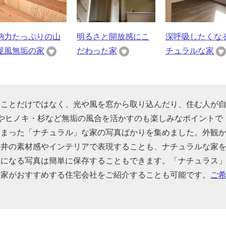
納力たっぷりの山
明るさと開放感にこ
深呼吸したくな
屋風無垢の家
だわった家
チュラルな家
うことだけではなく、光や風を窓から取り込んだり、住む人が
やヒノキ・杉など無垢の風合を活かすのも楽しみなポイントで
詰まった「ナチュラル」な家の写真ばかりを集めました。外観
天井の素材感やインテリアで表現することも、ナチュラルな家
気になる写真は簡単に保存することもできます。「ナチュラス
門家がおすすめする住宅会社をご紹介することも可能です。
ご