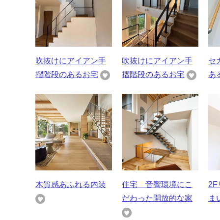
吹抜けにアイアン手
吹抜けにアイアン手
セ
摺階段のあるお宅
摺階段のあるお宅
あ
木質感あふれる内装
住宅 音響環境にこ
2
だわった開放的な家
ま