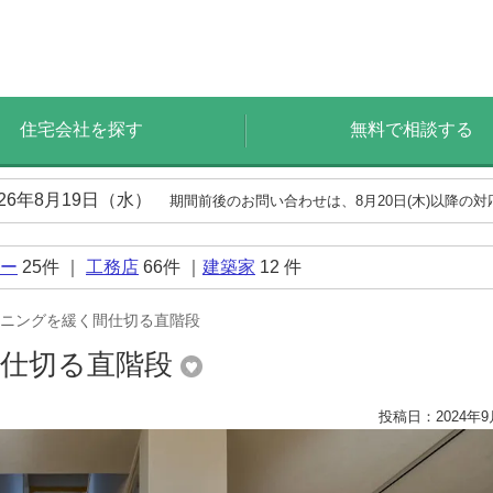
住宅会社を探す
無料で相談する
026年8月19日（水）
期間前後のお問い合わせは、8月20日(木)以降の
ー
25
件 ｜
工務店
66
件 ｜
建築家
12
件
ニングを緩く間仕切る直階段
間仕切る直階段
投稿日：2024年9