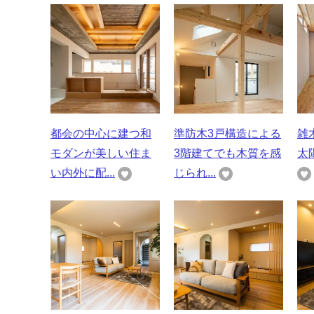
都会の中心に建つ和
準防木3戸構造による
雑
モダンが美しい住ま
3階建てでも木質を感
太
い内外に配...
じられ...