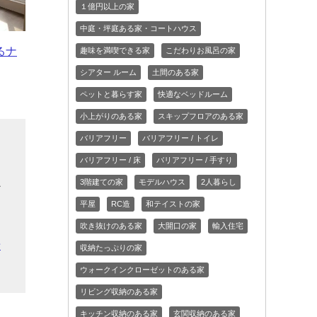
１億円以上の家
中庭・坪庭ある家・コートハウス
るナ
趣味を満喫できる家
こだわりお風呂の家
シアター ルーム
土間のある家
ペットと暮らす家
快適なベッドルーム
小上がりのある家
スキップフロアのある家
バリアフリー
バリアフリー / トイレ
自
バリアフリー / 床
バリアフリー / 手すり
3階建ての家
モデルハウス
2人暮らし
か
平屋
RC造
和テイストの家
を
」
吹き抜けのある家
大開口の家
輸入住宅
希
収納たっぷりの家
ウォークインクローゼットのある家
リビング収納のある家
キッチン収納のある家
玄関収納のある家