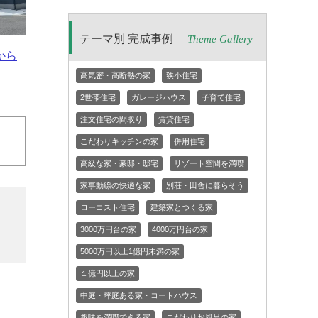
テーマ別 完成事例
Theme Gallery
から
高気密・高断熱の家
狭小住宅
2世帯住宅
ガレージハウス
子育て住宅
注文住宅の間取り
賃貸住宅
こだわりキッチンの家
併用住宅
高級な家・豪邸・邸宅
リゾート空間を満喫
家事動線の快適な家
別荘・田舎に暮らそう
ローコスト住宅
建築家とつくる家
3000万円台の家
4000万円台の家
5000万円以上1億円未満の家
１億円以上の家
中庭・坪庭ある家・コートハウス
趣味を満喫できる家
こだわりお風呂の家