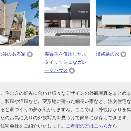
の谷のある家
美容院を併用したス
淡路島の家
タイリッシュなガレ
ージハウス
す。住む方の好みに合わせ様々なデザインの外観写真をまとめ
根、和風や洋風など。変形地に建った細長い家など、注文住宅
見ると家づくりの夢が広がりますね。ここでは、外観ばかりを
なたのお気に入りの外観写真を見つけて簡単に保存もできます
る住宅会社をご紹介いたします。
ご希望の方はこちらから