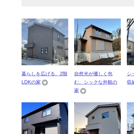
暮らしを広げる、2階
自然光が優しく包
シ
LDKの家
む、シックな外観の
収
家