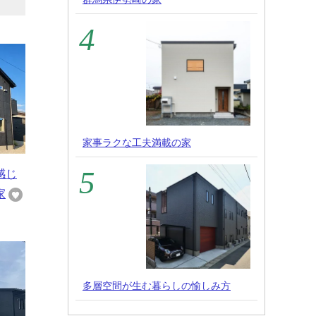
家事ラクな工夫満載の家
感じ
家
多層空間が生む暮らしの愉しみ方