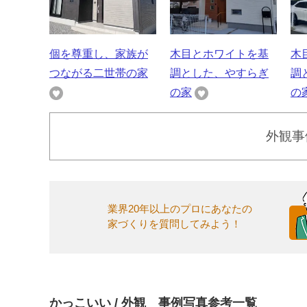
個を尊重し、家族が
木目とホワイトを基
木
つながる二世帯の家
調とした、やすらぎ
調
の家
の
外観事
業界20年以上のプロにあなたの
家づくりを質問してみよう！
かっこいい / 外観 事例写真参考一覧