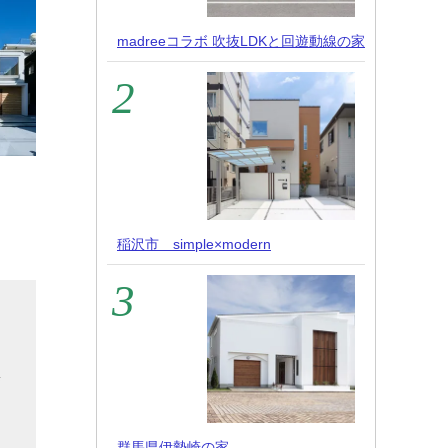
madreeコラボ 吹抜LDKと回遊動線の家
稲沢市 simple×modern
ま
な
集
。
群馬県伊勢崎の家