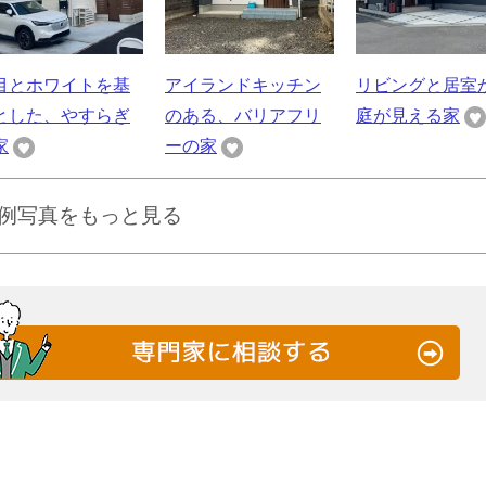
目とホワイトを基
アイランドキッチン
リビングと居室
とした、やすらぎ
のある、バリアフリ
庭が見える家
家
ーの家
例写真をもっと見る