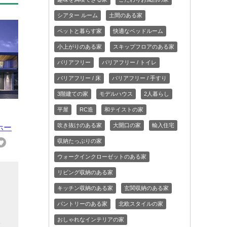
シアター ルーム
土間のある家
ペットと暮らす家
快適なベッドルーム
小上がりのある家
スキップフロアのある家
バリアフリー
バリアフリー / トイレ
バリアフリー / 床
バリアフリー / 手すり
3階建ての家
モデルハウス
2人暮らし
平屋
RC造
和テイストの家
吹き抜けのある家
大開口の家
輸入住宅
ホー
収納たっぷりの家
ウォークインクローゼットのある家
リビング収納のある家
こ
キッチン収納のある家
玄関収納のある家
し
パントリーのある家
北欧スタイルの家
こ
おしゃれなインテリアの家
会