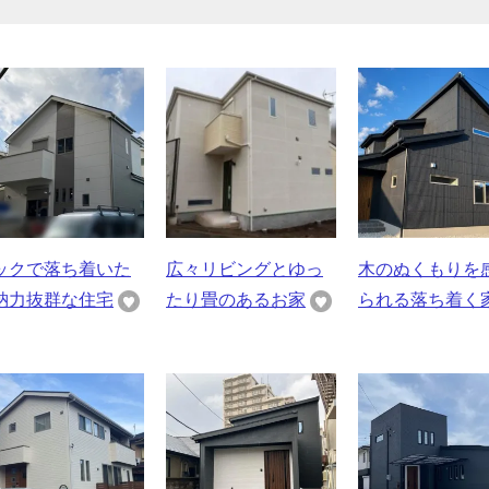
ックで落ち着いた
広々リビングとゆっ
木のぬくもりを
納力抜群な住宅
たり畳のあるお家
られる落ち着く