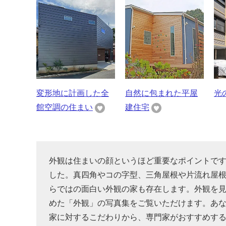
変形地に計画した全
自然に包まれた平屋
光
館空調の住まい
建住宅
外観は住まいの顔というほど重要なポイントで
した。真四角やコの字型、三角屋根や片流れ屋
らではの面白い外観の家も存在します。外観を
めた「外観」の写真集をご覧いただけます。あ
家に対するこだわりから、専門家がおすすめす