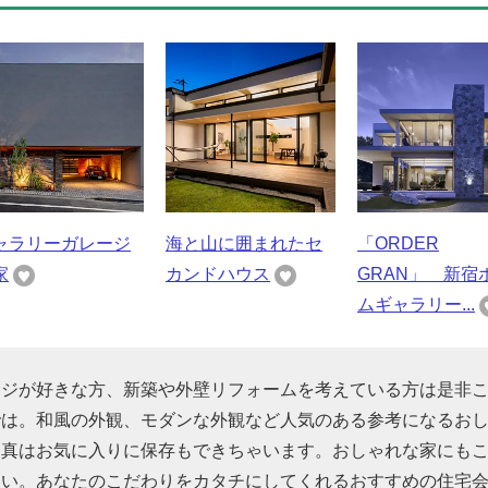
ャラリーガレージ
海と山に囲まれたセ
「ORDER
家
カンドハウス
GRAN」 新宿
ムギャラリー...
ージが好きな方、新築や外壁リフォームを考えている方は是非
では。和風の外観、モダンな外観など人気のある参考になるお
写真はお気に入りに保存もできちゃいます。おしゃれな家にも
さい。あなたのこだわりをカタチにしてくれるおすすめの住宅