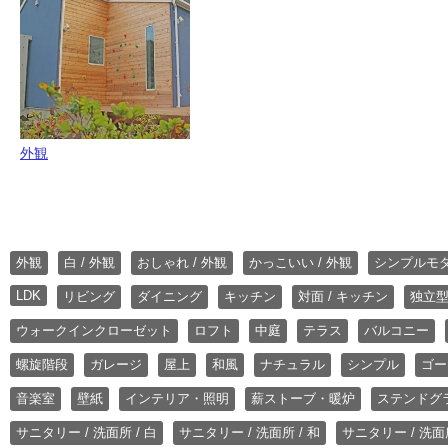
外観
外観
白 / 外観
おしゃれ / 外観
かっこいい / 外観
シンプルモ
LDK
リビング
ダイニング
キッチン
対面 / キッチン
独立型
ウォークインクローゼット
ロフト
中庭
テラス
バルコニー
螺旋階段
ガレージ
屋上
和風
ナチュラル
シンプル
ゴー
音楽室
壁紙
インテリア・照明
薪ストーブ・暖炉
ステンドグ
サニタリー / 洗面所 / 白
サニタリー / 洗面所 / 和
サニタリー / 洗面所