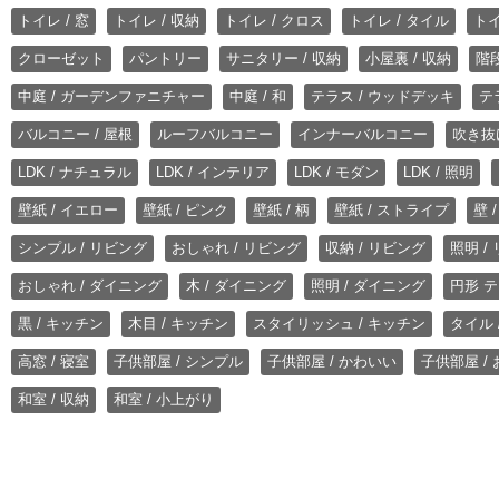
トイレ / 窓
トイレ / 収納
トイレ / クロス
トイレ / タイル
トイ
クローゼット
パントリー
サニタリー / 収納
小屋裏 / 収納
階段
中庭 / ガーデンファニチャー
中庭 / 和
テラス / ウッドデッキ
テ
バルコニー / 屋根
ルーフバルコニー
インナーバルコニー
吹き抜
LDK / ナチュラル
LDK / インテリア
LDK / モダン
LDK / 照明
壁紙 / イエロー
壁紙 / ピンク
壁紙 / 柄
壁紙 / ストライプ
壁 
シンプル / リビング
おしゃれ / リビング
収納 / リビング
照明 /
おしゃれ / ダイニング
木 / ダイニング
照明 / ダイニング
円形 テ
黒 / キッチン
木目 / キッチン
スタイリッシュ / キッチン
タイル 
高窓 / 寝室
子供部屋 / シンプル
子供部屋 / かわいい
子供部屋 /
和室 / 収納
和室 / 小上がり