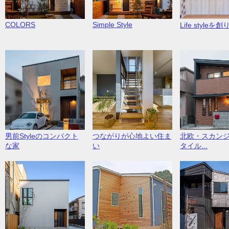
COLORS
Simple Style
Life styleを創り
男前Styleのコンパクト
つながりが心地よい住ま
北欧・スカン
な家
い
タイル...