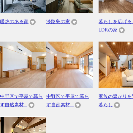
暖炉のある家
淡路島の家
暮らしを広げる
LDKの家
中野区で平屋で暮ら
中野区で平屋で暮ら
家族の繋がりを
す自然素材...
す自然素材...
暮らし