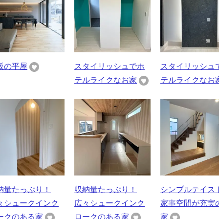
阪の平屋
スタイリッシュでホ
スタイリッシュ
テルライクなお家
テルライクなお
納量たっぷり！
収納量たっぷり！
シンプルテイス
々シュークインク
広々シュークインク
家事空間が充実
ークのある家
ロークのある家
家