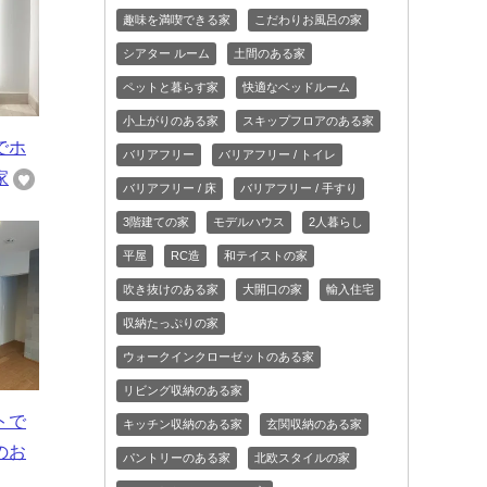
趣味を満喫できる家
こだわりお風呂の家
シアター ルーム
土間のある家
ペットと暮らす家
快適なベッドルーム
小上がりのある家
スキップフロアのある家
でホ
バリアフリー
バリアフリー / トイレ
家
バリアフリー / 床
バリアフリー / 手すり
3階建ての家
モデルハウス
2人暮らし
平屋
RC造
和テイストの家
吹き抜けのある家
大開口の家
輸入住宅
収納たっぷりの家
ウォークインクローゼットのある家
リビング収納のある家
トで
キッチン収納のある家
玄関収納のある家
のお
パントリーのある家
北欧スタイルの家