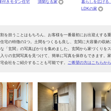
庫付きモダン住宅
清閑なる家
暮らしを広げる
LDKの家
役割を担うことはもちろん、お客様を一番最初にお出迎えする
住宅の特徴の1つ。土間をつくるも良し、玄関に大容量の収納
んな「玄関」の写真ばかりを集めました。玄関から家づくりを
に入りの玄関写真を見つけて、簡単に写真を保存もできます。
住宅会社をご紹介することも可能です。
ご希望の方はこちらか