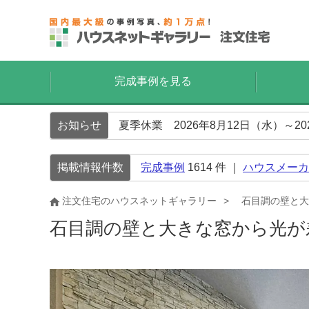
完成事例を見る
お知らせ
夏季休業 2026年8月12日（水）～2
掲載情報件数
完成事例
1614
件 ｜
ハウスメーカ
注文住宅のハウスネットギャラリー
石目調の壁と大
石目調の壁と大きな窓から光が