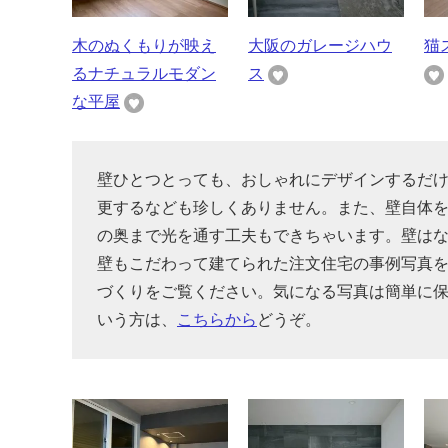
木のぬくもりが映え
大阪のガレージハウ
猫
るナチュラルモダン
ス
な平屋
壁ひとつとっても、おしゃれにデザインするだ
更するなども珍しくありません。また、壁自体
の奥まで光を通す工夫もできちゃいます。壁は
壁もこだわって建てられた注文住宅の事例写真
づくりをご覧ください。気になる写真は簡単に
いう方は、
こちらから
どうぞ。