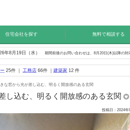
住宅会社を探す
無料で相談する
026年8月19日（水）
期間前後のお問い合わせは、8月20日(木)以降の
ー
25
件 ｜
工務店
66
件 ｜
建築家
12
件
きな窓から光が差し込む、明るく開放感のある玄関
差し込む、明るく開放感のある玄関
投稿日：2024年