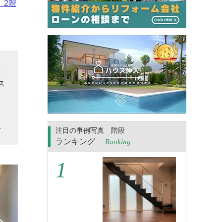
、2階
重
ス
ス
家
ら
注目の事例写真 階段
ランキング
Ranking