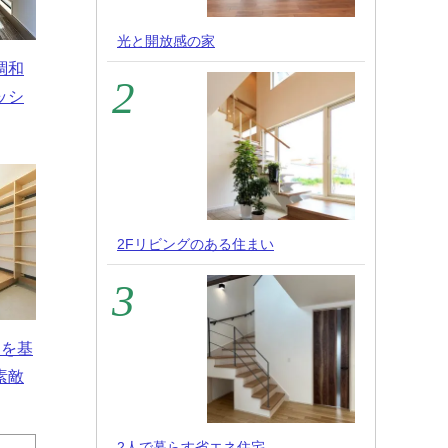
光と開放感の家
調和
ッシ
2Fリビングのある住まい
白を基
素敵
2人で暮らす省エネ住宅