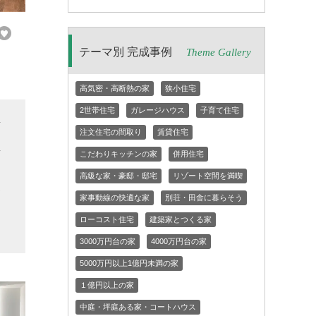
テーマ別 完成事例
Theme Gallery
高気密・高断熱の家
狭小住宅
2世帯住宅
ガレージハウス
子育て住宅
変
注文住宅の間取り
賃貸住宅
屋
こだわりキッチンの家
併用住宅
な
高級な家・豪邸・邸宅
リゾート空間を満喫
家
家事動線の快適な家
別荘・田舎に暮らそう
と
ローコスト住宅
建築家とつくる家
3000万円台の家
4000万円台の家
5000万円以上1億円未満の家
１億円以上の家
中庭・坪庭ある家・コートハウス