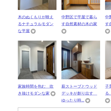
木のぬくもりが映え
中野区で平屋で暮ら
中
るナチュラルモダン
す自然素材の木の家
す
な平屋
家族時間を包む 吹
薪ストーブとウッド
子
き抜けモダンな家
デッキが創り出す
る
ゆったり時...