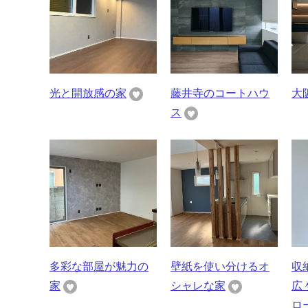
光と開放感の家
藤井寺のコートハウ
大
ス
多彩な部屋が魅力の
壁紙を使い分けるオ
収
家
シャレな家
広
ロ