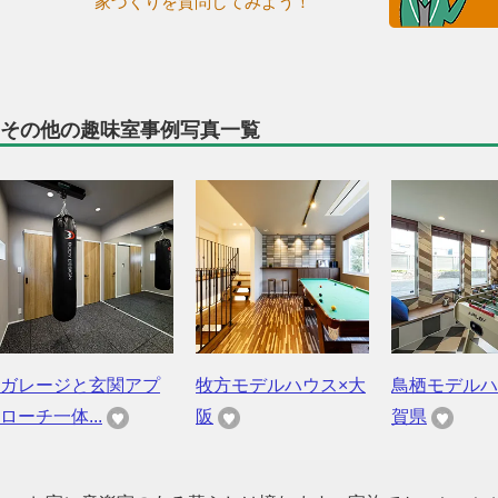
家づくりを質問してみよう！
その他の趣味室事例写真一覧
ガレージと玄関アプ
牧方モデルハウス×大
鳥栖モデルハ
ローチ一体...
阪
賀県