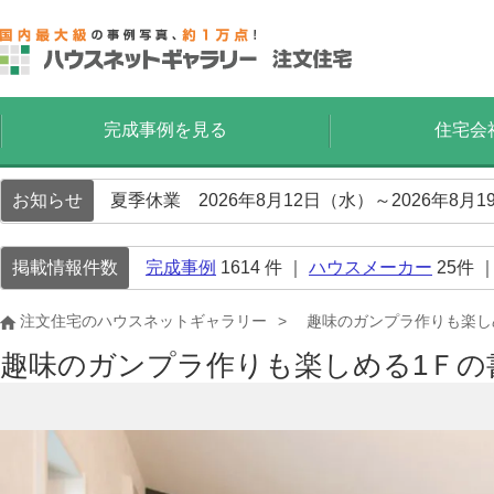
完成事例を見る
住宅会
お知らせ
夏季休業 2026年8月12日（水）～2026年8
掲載情報件数
完成事例
1614
件 ｜
ハウスメーカー
25
件 
注文住宅のハウスネットギャラリー
趣味のガンプラ作りも楽し
趣味のガンプラ作りも楽しめる1Ｆ