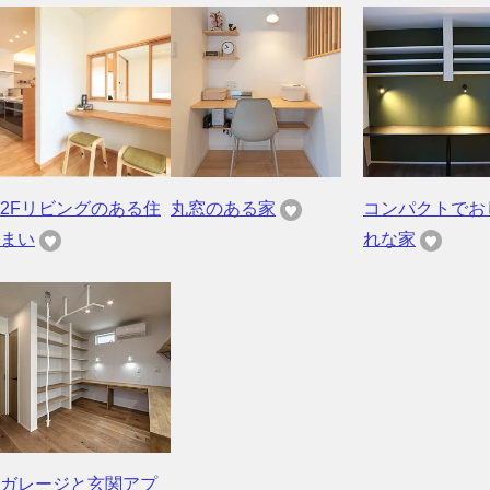
2Fリビングのある住
丸窓のある家
コンパクトでお
まい
れな家
ガレージと玄関アプ