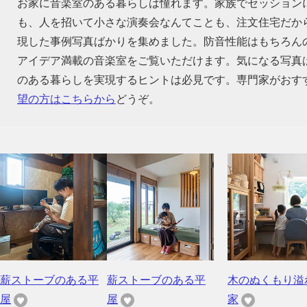
お家に音楽室のある暮らしは憧れます。家族でセッション
も、人を招いて小さな演奏会なんてことも、注文住宅だか
現した事例写真ばかりを集めました。防音性能はもちろん
アイデア満載の音楽室をご覧いただけます。気になる写真
のある暮らしを実現するヒントは必見です。専門家がおす
望の方はこちらから
どうぞ。
薪ストーブのある平
薪ストーブのある平
木のぬくもり溢
屋
屋
家