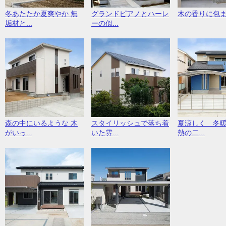
冬あたたか夏爽やか 無
グランドピアノとハーレ
木の香りに包
垢材と...
ーの似...
森の中にいるような 木
スタイリッシュで落ち着
夏涼しく 冬
がいっ...
いた雰...
熱の二...