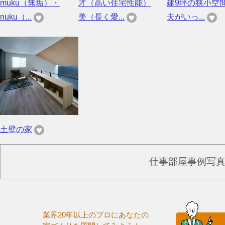
muku（無垢）・
才（高い住宅性能）
建9坪の狭小空
nuku（...
美（長く愛...
夫がいっ...
土壁の家
仕事部屋事例写
業界20年以上のプロにあなたの