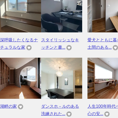
深呼吸したくなるナ
スタイリッシュなキ
愛犬とともに暮
チュラルな家
ッチンと書...
土間のある...
湖畔の家
ダンスホ－ルのある
人生100年時代
洗練された...
心の安...