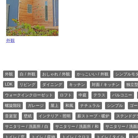
外観
外観
白 / 外観
おしゃれ / 外観
かっこいい / 外観
シンプルモ
LDK
リビング
ダイニング
キッチン
対面 / キッチン
独立型
ウォークインクローゼット
ロフト
中庭
テラス
バルコニー
螺旋階段
ガレージ
屋上
和風
ナチュラル
シンプル
ゴー
音楽室
壁紙
インテリア・照明
薪ストーブ・暖炉
ステンドグ
サニタリー / 洗面所 / 白
サニタリー / 洗面所 / 和
サニタリー / 洗面所
トイレ / 窓
トイレ / 収納
トイレ / クロス
トイレ / タイル
トイ