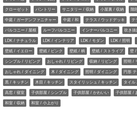
クローゼット
パントリー
サニタリー / 収納
小屋裏 / 収納
階段
中庭 / ガーデンファニチャー
中庭 / 和
テラス / ウッドデッキ
テ
バルコニー / 屋根
ルーフバルコニー
インナーバルコニー
吹き抜
LDK / ナチュラル
LDK / インテリア
LDK / モダン
LDK / 照明
壁紙 / イエロー
壁紙 / ピンク
壁紙 / 柄
壁紙 / ストライプ
壁 
シンプル / リビング
おしゃれ / リビング
収納 / リビング
照明 /
おしゃれ / ダイニング
木 / ダイニング
照明 / ダイニング
円形 テ
黒 / キッチン
木目 / キッチン
スタイリッシュ / キッチン
タイル 
高窓 / 寝室
子供部屋 / シンプル
子供部屋 / かわいい
子供部屋 /
和室 / 収納
和室 / 小上がり