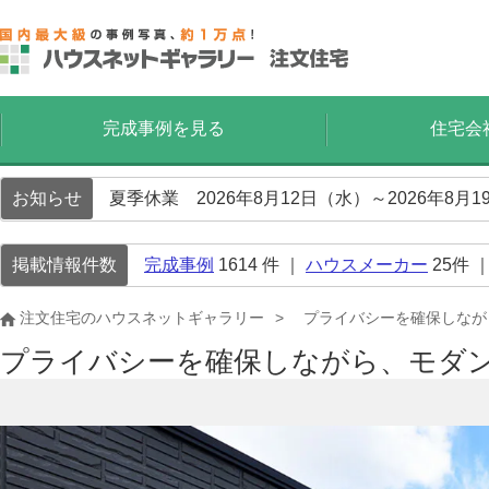
完成事例を見る
住宅会
お知らせ
夏季休業 2026年8月12日（水）～2026年8
掲載情報件数
完成事例
1614
件 ｜
ハウスメーカー
25
件 
注文住宅のハウスネットギャラリー
プライバシーを確保しなが
プライバシーを確保しながら、モダ