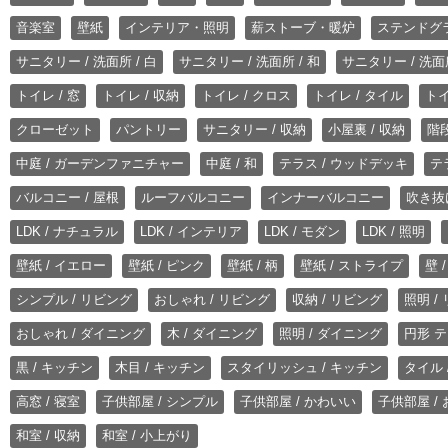
音楽室
壁紙
インテリア・照明
薪ストーブ・暖炉
ステンドグ
サニタリー / 洗面所 / 白
サニタリー / 洗面所 / 和
サニタリー / 洗面所
トイレ / 窓
トイレ / 収納
トイレ / クロス
トイレ / タイル
トイ
クローゼット
パントリー
サニタリー / 収納
小屋裏 / 収納
階段
中庭 / ガーデンファニチャー
中庭 / 和
テラス / ウッドデッキ
テ
バルコニー / 屋根
ルーフバルコニー
インナーバルコニー
吹き抜
LDK / ナチュラル
LDK / インテリア
LDK / モダン
LDK / 照明
壁紙 / イエロー
壁紙 / ピンク
壁紙 / 柄
壁紙 / ストライプ
壁 
シンプル / リビング
おしゃれ / リビング
収納 / リビング
照明 /
おしゃれ / ダイニング
木 / ダイニング
照明 / ダイニング
円形 テ
黒 / キッチン
木目 / キッチン
スタイリッシュ / キッチン
タイル 
高窓 / 寝室
子供部屋 / シンプル
子供部屋 / かわいい
子供部屋 /
和室 / 収納
和室 / 小上がり