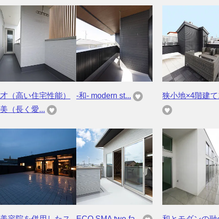
才（高い住宅性能）
-和- modern st...
狭小地×4階建て1
美（長く愛...
美容院を併用したス
ECO SMA two-fa...
和とモダンの融