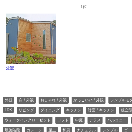
外観
外観
白 / 外観
おしゃれ / 外観
かっこいい / 外観
シンプルモ
LDK
リビング
ダイニング
キッチン
対面 / キッチン
独立型
ウォークインクローゼット
ロフト
中庭
テラス
バルコニー
螺旋階段
ガレージ
屋上
和風
ナチュラル
シンプル
ゴー