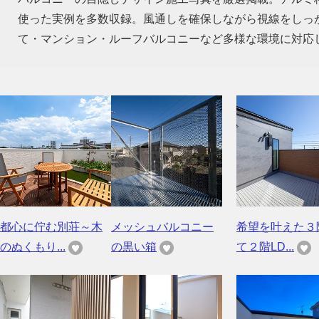
使った実例を多数収録。風通しを確保しながら視線をしっ
て・マンション・ルーフバルコニーなど多様な環境に対応
都心に佇む別荘～木
メッシュバルコニー
希望を叶えた３
のぬくもり...
の黒い箱
て２階LD...