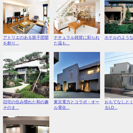
アトリエのある親子団欒
ナチュラル雑貨に彩られ
ホテルのよう
を創り...
た温も...
旧宅の住み慣れた和の趣
東京電力とコラボ・オー
おもてなしと
そのま...
ル電化...
るLD...