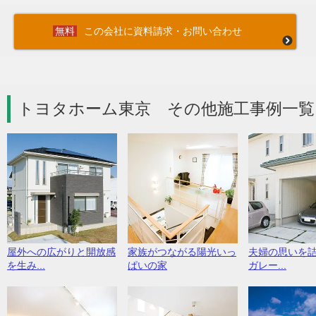
この会社に資料請求・お問い合わせ
トヨタホーム東京 その他施工事例一覧
屋外への広がりと開放感
家族がつながる陽光いっ
夫婦の思いを
を生み...
ぱいの家
ガレー...