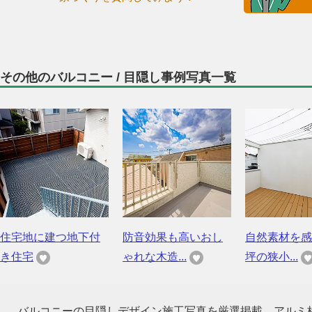
その他のバルコニー / 目隠し事例写真一覧
住宅地に建つ地下付
防音効果も高いおし
自然素材を感
き住宅
ゃれな木造...
坪の狭小...
バルコニーの目隠しデザイン施工写真を厳選掲載。アルミ