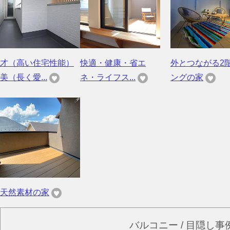
才（高い住宅性能）
快適・健康・省エ
外とつながる2
美（長く愛...
ネ・ライフス...
ングの家
天然素材の家
バルコニー / 目隠し