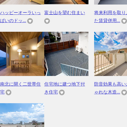
ハッピーオーラいっ
富士山を望む住まい
将来利用を取り
ぱいのドッ...
た賃貸併用...
南北に開く二世帯住
住宅地に建つ地下付
防音効果も高い
宅
き住宅
ゃれな木造...