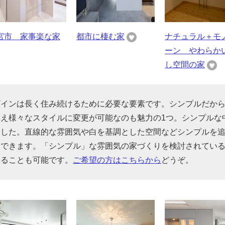
宮市 家事楽な家
都市に棲む家
ナチュラル＋モ
ーン やわらか
し空間の家
ザインは長く住み続けるために必要な要素です。シンプルだか
え様々なスタイルに変更が可能なのも魅力の1つ。シンプルな
ました。直線的な雰囲気や白を基調とした空間などシンプルを
もできます。「シンプル」な雰囲気の家づくりを検討されてい
することも可能です。
ご希望の方はこちらから
どうぞ。