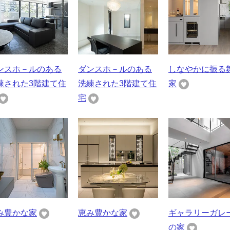
ンスホ－ルのある
ダンスホ－ルのある
しなやかに振る
練された3階建て住
洗練された3階建て住
家
宅
み豊かな家
恵み豊かな家
ギャラリーガレ
の家