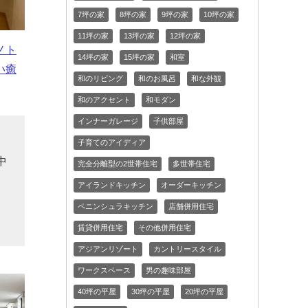
7坪の家
8坪の家
9坪の家
10坪の家
11坪の家
13坪の家
12坪の家
ノト
14坪の家
15坪の家
和室
い癒
和のリビング
和のお風呂
和な外観
和のアクセント
和モダン
インナーガレージ
子供部屋
ら
子育てのアイディア
中
完全分離型の2世帯住宅
多世帯住宅
追
アイランドキッチン
オーダーキッチン
る
ペニンシュラキッチン
店舗併用住宅
賃貸併用住宅
その他併用住宅
アジアンリゾート
カントリースタイル
ワークスペース
男の趣味部屋
40坪の平屋
30坪の平屋
20坪の平屋