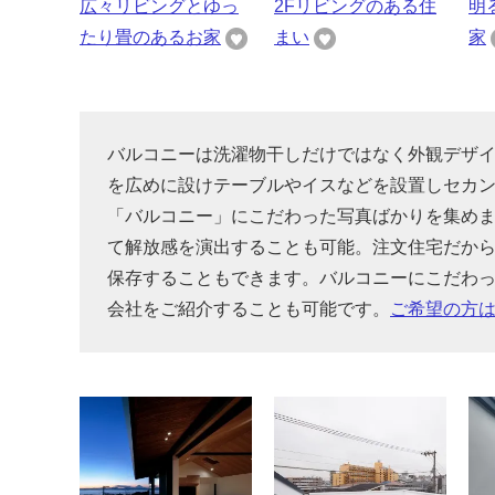
広々リビングとゆっ
2Fリビングのある住
明
たり畳のあるお家
まい
家
バルコニーは洗濯物干しだけではなく外観デザ
を広めに設けテーブルやイスなどを設置しセカ
「バルコニー」にこだわった写真ばかりを集め
て解放感を演出することも可能。注文住宅だか
保存することもできます。バルコニーにこだわ
会社をご紹介することも可能です。
ご希望の方