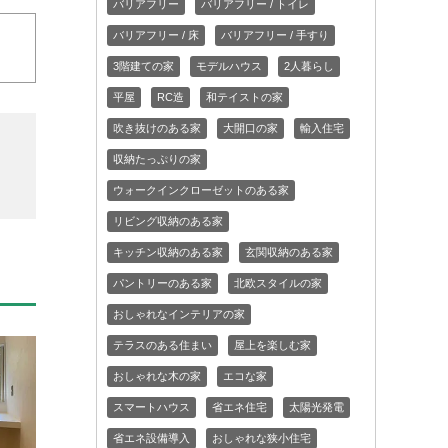
バリアフリー
バリアフリー / トイレ
バリアフリー / 床
バリアフリー / 手すり
3階建ての家
モデルハウス
2人暮らし
平屋
RC造
和テイストの家
吹き抜けのある家
大開口の家
輸入住宅
収納たっぷりの家
ウォークインクローゼットのある家
リビング収納のある家
キッチン収納のある家
玄関収納のある家
パントリーのある家
北欧スタイルの家
おしゃれなインテリアの家
テラスのある住まい
屋上を楽しむ家
おしゃれな木の家
エコな家
スマートハウス
省エネ住宅
太陽光発電
省エネ設備導入
おしゃれな狭小住宅