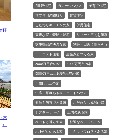
2世帯住宅
ガレージハウス
子育て住宅
注文住宅の間取り
賃貸住宅
こだわりキッチンの家
併用住宅
帯住
高級な家・豪邸・邸宅
リゾート空間を満喫
家事動線の快適な家
別荘・田舎に暮らそう
ローコスト住宅
建築家とつくる家
3000万円台の家
4000万円台の家
5000万円以上1億円未満の家
１億円以上の家
中庭・坪庭ある家・コートハウス
趣味を満喫できる家
こだわりお風呂の家
シアター ルーム
土間のある家
～木
ペットと暮らす家
快適なベッドルーム
に生
小上がりのある家
スキップフロアのある家