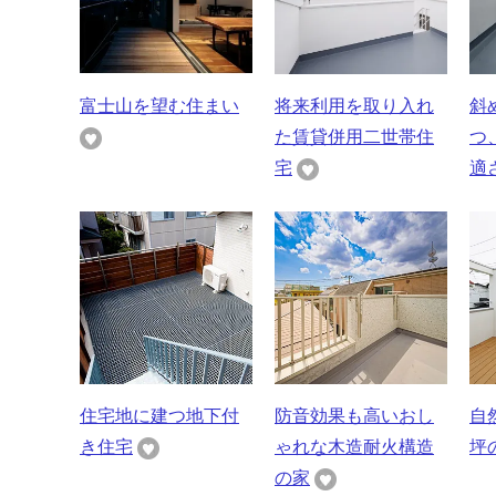
富士山を望む住まい
将来利用を取り入れ
斜
た賃貸併用二世帯住
つ
宅
適さ
住宅地に建つ地下付
防音効果も高いおし
自
き住宅
ゃれな木造耐火構造
坪
の家