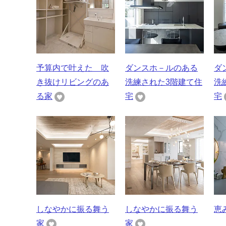
予算内で叶えた 吹
ダンスホ－ルのある
ダ
き抜けリビングのあ
洗練された3階建て住
洗
る家
宅
宅
しなやかに振る舞う
しなやかに振る舞う
恵
家
家