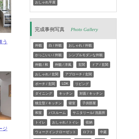
おしゃれ平屋
完成事例写真
Photo Gallery
舞う
外観
白 / 外観
おしゃれ / 外観
かっこいい / 外観
シンプルモダンな外観
外観 / 和
外観 / 洋風
玄関
ドア / 玄関
おしゃれ / 玄関
アプローチ / 玄関
LDK
ポーチ / 玄関
リビング
ダイニング
キッチン
対面 / キッチン
独立型 / キッチン
寝室
子供部屋
和室
バスルーム
サニタリール/ 洗面所
トイレ
おしゃれ / トイレ
収納
ージ
ウォークインクローゼット
ロフト
中庭