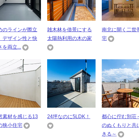
めのラインが際立
雑木林を借景にする
南北に開く二世
、デザイン性と快
太陽熱利用の木の家
宅
を両立...
然素材を感じる13
24坪なのに5LDK！
都心に佇む別荘
の狭小住宅
のぬくもりと共
きる～