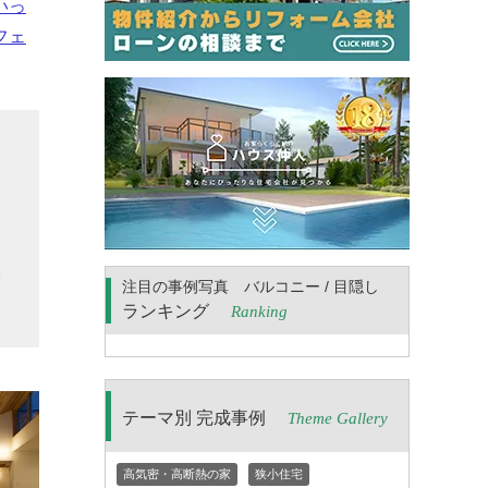
いっ
フェ
ー
け
に
宅
注目の事例写真 バルコニー / 目隠し
ランキング
Ranking
テーマ別 完成事例
Theme Gallery
高気密・高断熱の家
狭小住宅