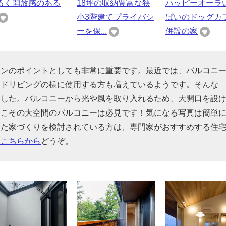
るく開放感のある
18坪の収納豊富な狭
ハッピーオーラ
小3階建てプライバシ
ぱいのドッグカ
ーを保...
併設の家
インのポイントとしても非常に重要です。最近では、バルコニ
ンドリビングの様に使用する方も増えているようです。そんな
ました。バルコニーから光や風を取り入れるため、大開口を設
らこその大空間のバルコニーは必見です！気になる写真は簡単
った家づくりを検討されている方は、専門家がおすすめする住
はこちらから
どうぞ。