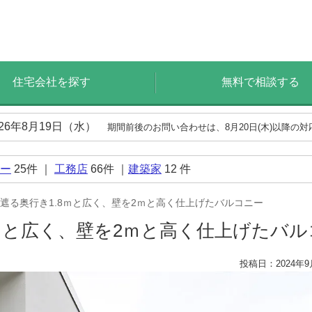
住宅会社を探す
無料で相談する
026年8月19日（水）
期間前後のお問い合わせは、8月20日(木)以降の
ー
25
件 ｜
工務店
66
件 ｜
建築家
12
件
遮る奥行き1.8ｍと広く、壁を2ｍと高く仕上げたバルコニー
8ｍと広く、壁を2ｍと高く仕上げたバ
投稿日：2024年9