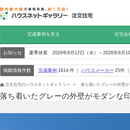
完成事例を見る
住宅会
お知らせ
夏季休業 2026年8月12日（水）～2026年8
掲載情報件数
完成事例
1614
件 ｜
ハウスメーカー
25
件 
注文住宅のハウスネットギャラリー
落ち着いたグレーの外壁が
落ち着いたグレーの外壁がモダンな