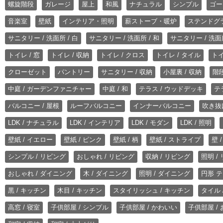
螺旋階段
ガレージ
屋上
和風
ナチュラル
シンプル
ゴー
音楽室
壁紙
インテリア・照明
薪ストーブ・暖炉
ステンドグ
サニタリー / 洗面所 / 白
サニタリー / 洗面所 / 和
サニタリー / 洗面所
トイレ / 窓
トイレ / 収納
トイレ / クロス
トイレ / タイル
トイ
クローゼット
パントリー
サニタリー / 収納
小屋裏 / 収納
階段
中庭 / ガーデンファニチャー
中庭 / 和
テラス / ウッドデッキ
テ
バルコニー / 屋根
ルーフバルコニー
インナーバルコニー
吹き抜
LDK / ナチュラル
LDK / インテリア
LDK / モダン
LDK / 照明
壁紙 / イエロー
壁紙 / ピンク
壁紙 / 柄
壁紙 / ストライプ
壁 
シンプル / リビング
おしゃれ / リビング
収納 / リビング
照明 /
おしゃれ / ダイニング
木 / ダイニング
照明 / ダイニング
円形 テ
黒 / キッチン
木目 / キッチン
スタイリッシュ / キッチン
タイル 
高窓 / 寝室
子供部屋 / シンプル
子供部屋 / かわいい
子供部屋 /