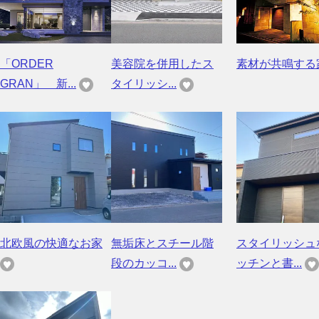
「ORDER
美容院を併用したス
素材が共鳴する
GRAN」 新...
タイリッシ...
北欧風の快適なお家
無垢床とスチール階
スタイリッシュ
段のカッコ...
ッチンと書...