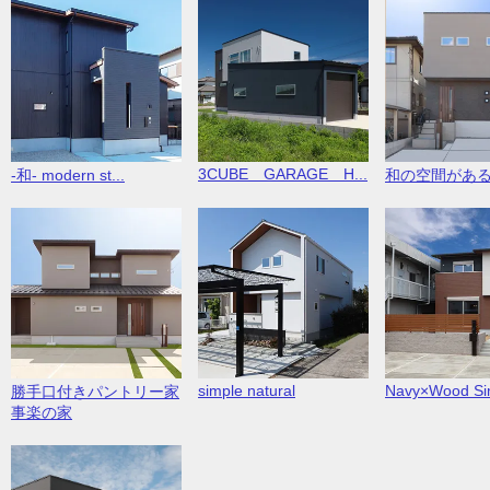
3CUBE GARAGE H...
-和- modern st...
和の空間があ
simple natural
Navy×Wood Sim
勝手口付きパントリー家
事楽の家