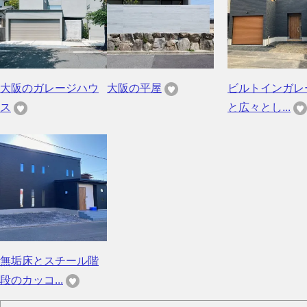
大阪のガレージハウ
大阪の平屋
ビルトインガレ
ス
と広々とし...
無垢床とスチール階
段のカッコ...