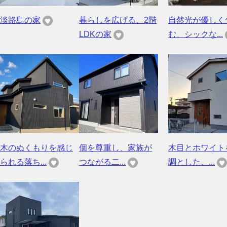
淡路島の家
暮らしを広げる、2階
自然光が優しく
LDKの家
む、シックな...
木のぬくもりを感じ
個を尊重し、家族が
木目とホワイト
られる落ち...
つながる二...
調とした、...