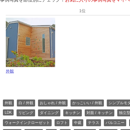
外観
外観
白 / 外観
おしゃれ / 外観
かっこいい / 外観
シンプルモ
LDK
リビング
ダイニング
キッチン
対面 / キッチン
独立型
ウォークインクローゼット
ロフト
中庭
テラス
バルコニー