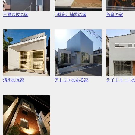
三層吹抜の家
L型庇と袖壁の家
角庭の家
清州の長家
アトリエのある家
ライトコート