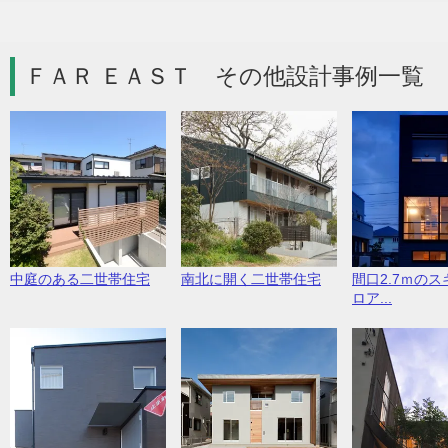
ＦＡＲ ＥＡＳＴ その他設計事例一覧 
中庭のある二世帯住宅
南北に開く二世帯住宅
間口2.7ｍの
ロア...