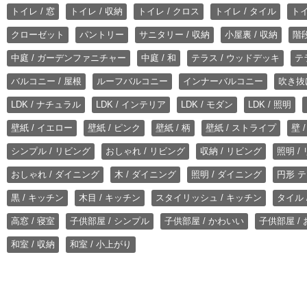
トイレ / 窓
トイレ / 収納
トイレ / クロス
トイレ / タイル
トイ
クローゼット
パントリー
サニタリー / 収納
小屋裏 / 収納
階段
中庭 / ガーデンファニチャー
中庭 / 和
テラス / ウッドデッキ
テ
バルコニー / 屋根
ルーフバルコニー
インナーバルコニー
吹き抜
LDK / ナチュラル
LDK / インテリア
LDK / モダン
LDK / 照明
壁紙 / イエロー
壁紙 / ピンク
壁紙 / 柄
壁紙 / ストライプ
壁 
シンプル / リビング
おしゃれ / リビング
収納 / リビング
照明 /
おしゃれ / ダイニング
木 / ダイニング
照明 / ダイニング
円形 テ
黒 / キッチン
木目 / キッチン
スタイリッシュ / キッチン
タイル 
高窓 / 寝室
子供部屋 / シンプル
子供部屋 / かわいい
子供部屋 /
和室 / 収納
和室 / 小上がり