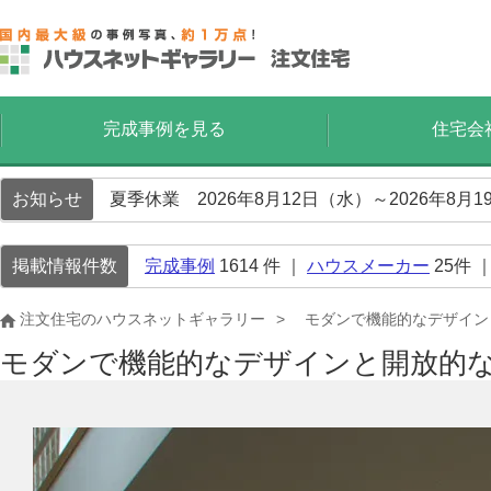
完成事例を見る
住宅会
お知らせ
夏季休業 2026年8月12日（水）～2026年8
掲載情報件数
完成事例
1614
件 ｜
ハウスメーカー
25
件 
注文住宅のハウスネットギャラリー
モダンで機能的なデザイン
モダンで機能的なデザインと開放的