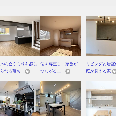
木のぬくもりを感じ
個を尊重し、家族が
リビングと居室
られる落ち...
つながる二...
庭が見える家