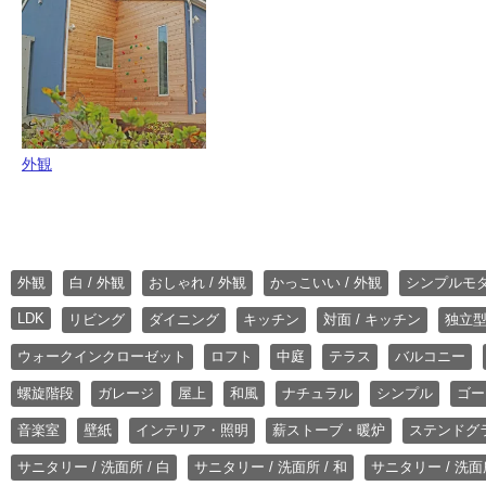
外観
外観
白 / 外観
おしゃれ / 外観
かっこいい / 外観
シンプルモ
LDK
リビング
ダイニング
キッチン
対面 / キッチン
独立型
ウォークインクローゼット
ロフト
中庭
テラス
バルコニー
螺旋階段
ガレージ
屋上
和風
ナチュラル
シンプル
ゴー
音楽室
壁紙
インテリア・照明
薪ストーブ・暖炉
ステンドグ
サニタリー / 洗面所 / 白
サニタリー / 洗面所 / 和
サニタリー / 洗面所