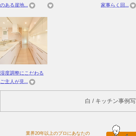
のある崖地...
家事らく回...
湿度調整にこだわる
ご主人が見...
白 / キッチン事例
業界20年以上のプロにあなたの