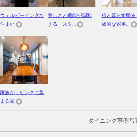
ウェルビーイングな
美しさと機能が調和
猫と暮らす明る
住まい
する スタ...
放的な家事...
家族がリビングに集
まる家
ダイニング事例写