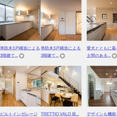
準防木3戸構造による
準防木3戸構造による
愛犬とともに暮
3階建て...
3階建て...
土間のある...
ビルトインガレージ
TRETTIO VALO 規...
デザインも機