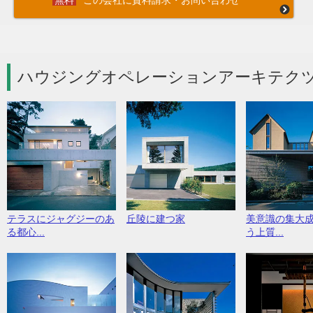
この会社に資料請求・お問い合わせ
ハウジングオペレーションアーキテクツ
テラスにジャグジーのあ
丘陵に建つ家
美意識の集大
る都心...
う上質...