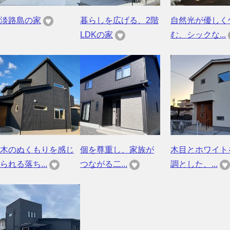
淡路島の家
暮らしを広げる、2階
自然光が優しく
LDKの家
む、シックな...
木のぬくもりを感じ
個を尊重し、家族が
木目とホワイト
られる落ち...
つながる二...
調とした、...