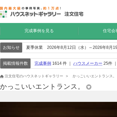
完成事例を見る
住宅会
お知らせ
夏季休業 2026年8月12日（水）～2026年8
掲載情報件数
完成事例
1614
件 ｜
ハウスメーカー
25
件 
注文住宅のハウスネットギャラリー
かっこいいエントランス。
かっこいいエントランス。