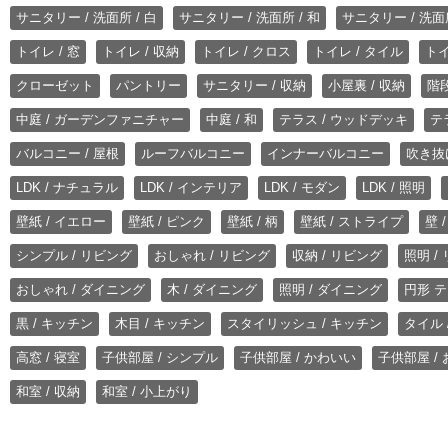
サニタリー / 洗面所 / 白
サニタリー / 洗面所 / 和
サニタリー / 洗面所
トイレ / 窓
トイレ / 収納
トイレ / クロス
トイレ / タイル
トイ
クローゼット
パントリー
サニタリー / 収納
小屋裏 / 収納
階段
中庭 / ガーデンファニチャー
中庭 / 和
テラス / ウッドデッキ
テ
バルコニー / 屋根
ルーフバルコニー
インナーバルコニー
吹き抜
LDK / ナチュラル
LDK / インテリア
LDK / モダン
LDK / 照明
壁紙 / イエロー
壁紙 / ピンク
壁紙 / 柄
壁紙 / ストライプ
壁 
シンプル / リビング
おしゃれ / リビング
収納 / リビング
照明 /
おしゃれ / ダイニング
木 / ダイニング
照明 / ダイニング
円形 テ
黒 / キッチン
木目 / キッチン
スタイリッシュ / キッチン
タイル 
高窓 / 寝室
子供部屋 / シンプル
子供部屋 / かわいい
子供部屋 /
和室 / 収納
和室 / 小上がり