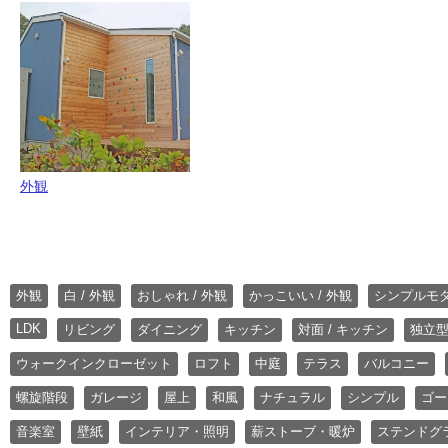
外観
外観
白 / 外観
おしゃれ / 外観
かっこいい / 外観
シンプルモ
LDK
リビング
ダイニング
キッチン
対面 / キッチン
独立型
ウォークインクローゼット
ロフト
中庭
テラス
バルコニー
螺旋階段
ガレージ
屋上
和風
ナチュラル
シンプル
ゴー
音楽室
壁紙
インテリア・照明
薪ストーブ・暖炉
ステンドグ