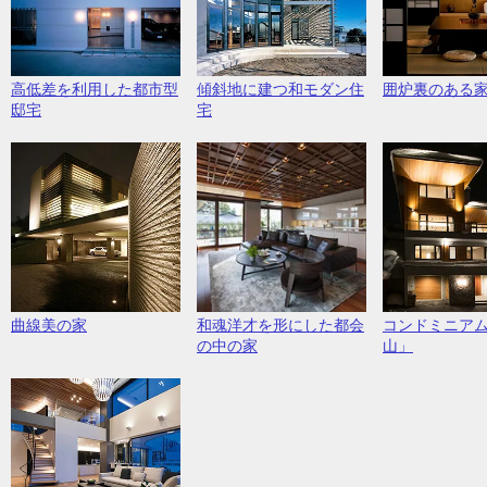
高低差を利用した都市型
傾斜地に建つ和モダン住
囲炉裏のある
邸宅
宅
曲線美の家
和魂洋才を形にした都会
コンドミニア
の中の家
山」