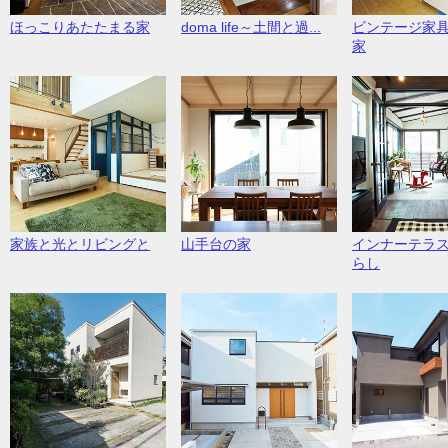
ほっこりあたたまる家
doma life～土間と過...
ビンテージ家
家
家族と光とリビングと
山手台の家
インナーテラ
らし