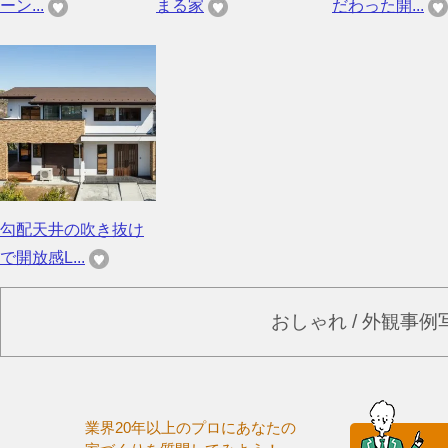
ーン...
まる家
だわった開...
勾配天井の吹き抜け
で開放感L...
おしゃれ / 外観事
業界20年以上のプロにあなたの