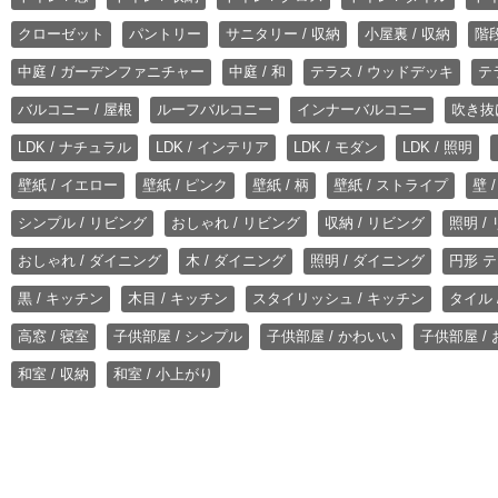
クローゼット
パントリー
サニタリー / 収納
小屋裏 / 収納
階段
中庭 / ガーデンファニチャー
中庭 / 和
テラス / ウッドデッキ
テ
バルコニー / 屋根
ルーフバルコニー
インナーバルコニー
吹き抜
LDK / ナチュラル
LDK / インテリア
LDK / モダン
LDK / 照明
壁紙 / イエロー
壁紙 / ピンク
壁紙 / 柄
壁紙 / ストライプ
壁 
シンプル / リビング
おしゃれ / リビング
収納 / リビング
照明 /
おしゃれ / ダイニング
木 / ダイニング
照明 / ダイニング
円形 テ
黒 / キッチン
木目 / キッチン
スタイリッシュ / キッチン
タイル 
高窓 / 寝室
子供部屋 / シンプル
子供部屋 / かわいい
子供部屋 /
和室 / 収納
和室 / 小上がり