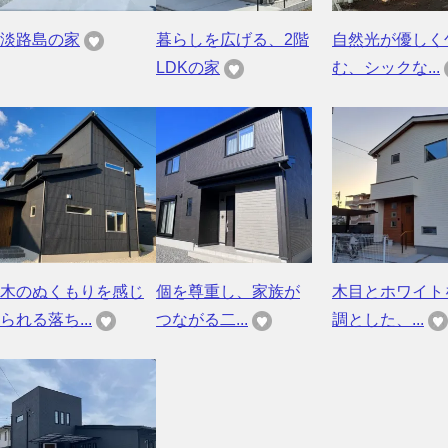
淡路島の家
暮らしを広げる、2階
自然光が優しく
LDKの家
む、シックな...
木のぬくもりを感じ
個を尊重し、家族が
木目とホワイト
られる落ち...
つながる二...
調とした、...