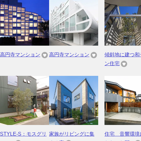
高円寺マンション
高円寺マンション
傾斜地に建つ和
ン住宅
STYLE-S：モスグリ
家族がリビングに集
住宅 音響環境