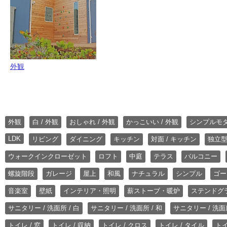
外観
外観
白 / 外観
おしゃれ / 外観
かっこいい / 外観
シンプルモ
LDK
リビング
ダイニング
キッチン
対面 / キッチン
独立型
ウォークインクローゼット
ロフト
中庭
テラス
バルコニー
螺旋階段
ガレージ
屋上
和風
ナチュラル
シンプル
ゴー
音楽室
壁紙
インテリア・照明
薪ストーブ・暖炉
ステンドグ
サニタリー / 洗面所 / 白
サニタリー / 洗面所 / 和
サニタリー / 洗面所
トイレ / 窓
トイレ / 収納
トイレ / クロス
トイレ / タイル
トイ