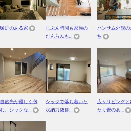
暖炉のある家
じぶん時間も家族の
ハンサム外観の
だんらんも...
ち
自然光が優しく包
シックで落ち着いた
広々リビングと
む、シックな...
収納力抜群...
たり畳のあ...