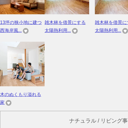
13坪の狭小地に建つ
雑木林を借景にする
雑木林を借景に
西海岸風...
太陽熱利用...
太陽熱利用...
木のぬくもり溢れる
家
ナチュラル / リビング