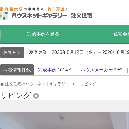
完成事例を見る
住宅会
お知らせ
夏季休業 2026年8月12日（水）～2026年8
掲載情報件数
完成事例
1614
件 ｜
ハウスメーカー
25
件 
注文住宅のハウスネットギャラリー
リビング
リビング