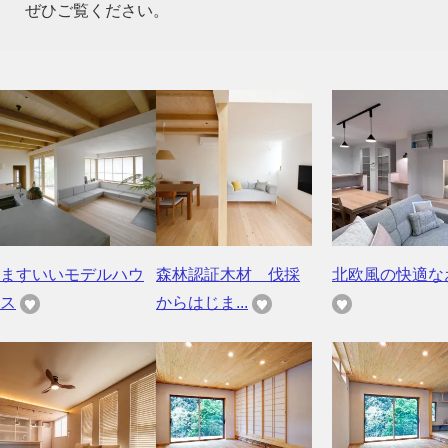
ぜひご覧ください。
ますいいモデルハウ
森林認証木材 伐採
北欧風の快適な
ス
からはじま...