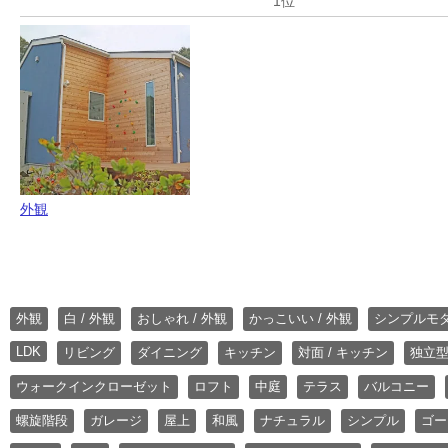
外観
外観
白 / 外観
おしゃれ / 外観
かっこいい / 外観
シンプルモ
LDK
リビング
ダイニング
キッチン
対面 / キッチン
独立型
ウォークインクローゼット
ロフト
中庭
テラス
バルコニー
螺旋階段
ガレージ
屋上
和風
ナチュラル
シンプル
ゴー