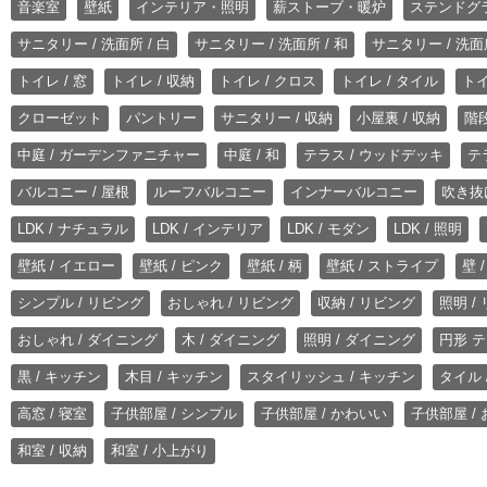
音楽室
壁紙
インテリア・照明
薪ストーブ・暖炉
ステンドグ
サニタリー / 洗面所 / 白
サニタリー / 洗面所 / 和
サニタリー / 洗面所
トイレ / 窓
トイレ / 収納
トイレ / クロス
トイレ / タイル
トイ
クローゼット
パントリー
サニタリー / 収納
小屋裏 / 収納
階段
中庭 / ガーデンファニチャー
中庭 / 和
テラス / ウッドデッキ
テ
バルコニー / 屋根
ルーフバルコニー
インナーバルコニー
吹き抜
LDK / ナチュラル
LDK / インテリア
LDK / モダン
LDK / 照明
壁紙 / イエロー
壁紙 / ピンク
壁紙 / 柄
壁紙 / ストライプ
壁 
シンプル / リビング
おしゃれ / リビング
収納 / リビング
照明 /
おしゃれ / ダイニング
木 / ダイニング
照明 / ダイニング
円形 テ
黒 / キッチン
木目 / キッチン
スタイリッシュ / キッチン
タイル 
高窓 / 寝室
子供部屋 / シンプル
子供部屋 / かわいい
子供部屋 /
和室 / 収納
和室 / 小上がり